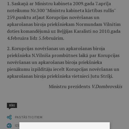
1. Saskaņā ar Ministru kabineta 2009.gada 7.aprīļa
noteikumu Nr.300 "Ministru kabineta kārtības rullis"
259.punktu atļaut Korupcijas novēršanas un
apkarošanas biroja priekšniekam Normundam Vilnītim
doties komandējumā uz Beļģijas Karalisti no 2010.gada
4.februāra līdz 5.februārim.
2. Korupcijas novēršanas un apkarošanas biroja
priekšnieka N.Vilnīša prombūtnes laikā par Korupcijas
novēršanas un apkarošanas biroja priekšnieka
pienākumu izpildītāju iecelt Korupcijas novēršanas un
apkarošanas biroja priekšnieka vietnieci Jutu Strīķi.
Ministru prezidents
V.Dombrovskis
RĪKI
PASTĀSTI CITIEM
IZDRUKĀT PUBLIKĀCIJU