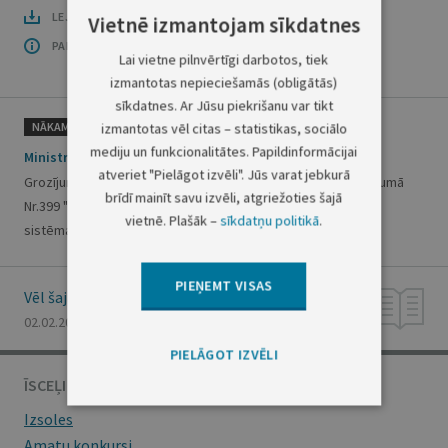
LEJUPLĀDĒT LAIDIENU (PDF)
Vietnē izmantojam sīkdatnes
PAR OFICIĀLO IZDEVUMU
Lai vietne pilnvērtīgi darbotos, tiek
izmantotas nepieciešamās (obligātās)
sīkdatnes. Ar Jūsu piekrišanu var tikt
NĀKAMAIS
izmantotas vēl citas – statistikas, sociālo
mediju un funkcionalitātes. Papildinformācijai
Ministru prezidenta rīkojums Nr.36
atveriet "Pielāgot izvēli". Jūs varat jebkurā
Grozījumi Ministru prezidenta 2005.gada 29.septembra rīkojumā
brīdī mainīt savu izvēli, atgriežoties šajā
Nr.399 "Par starpministriju darba grupu Jūras novērošanas
vietnē. Plašāk –
sīkdatņu politikā
.
sistēmas izveides projekta koordinācijai"
PIEŅEMT VISAS
Vēl šajā numurā
02.02.2010., Nr. 18
PIELĀGOT IZVĒLI
ĪSCEĻI
Izsoles
Amatu konkursi