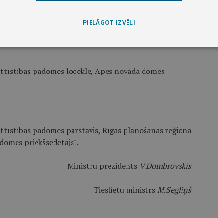
PIELĀGOT IZVĒLI
 attīstības padomes locekle, Apes novada domes
ttīstības padomes pārstāvis, Rīgas plānošanas reģiona
domes priekšsēdētājs".
Ministru prezidents
V.Dombrovskis
Tieslietu ministrs
M.Segliņš