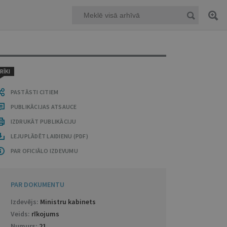
RĪKI
PASTĀSTI CITIEM
PUBLIKĀCIJAS ATSAUCE
IZDRUKĀT PUBLIKĀCIJU
LEJUPLĀDĒT LAIDIENU (PDF)
PAR OFICIĀLO IZDEVUMU
PAR DOKUMENTU
Izdevējs:
Ministru kabinets
Veids:
rīkojums
Numurs:
21