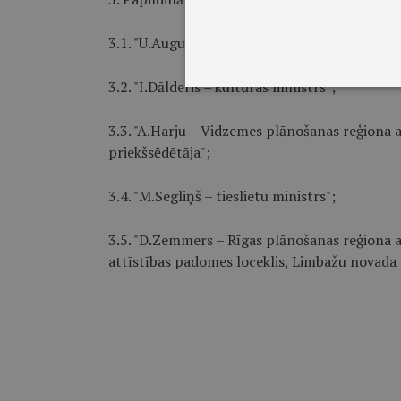
3.1. "U.Augulis – labklājības ministrs";
3.2. "I.Dālderis – kultūras ministrs";
3.3. "A.Harju – Vidzemes plānošanas reģiona
priekšsēdētāja";
3.4. "M.Segliņš – tieslietu ministrs";
3.5. "D.Zemmers – Rīgas plānošanas reģiona a
attīstības padomes loceklis, Limbažu novada 