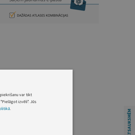
piekrišanu var tikt
"Pielāgot izvēli". Jūs
litikā
.
ATSAUKSMĒM