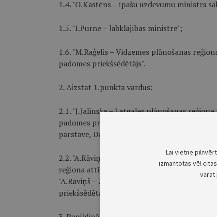
1.4. "O.Kastēns – īpašu uzdevumu ministrs sabi
1.5. "I.Purne – labklājības ministre";
1.6. "M.Raģelis – Vidzemes plānošanas reģion
padomes priekšsēdētājs".
2. Aizstāt 1.punktā vārdus:
2.1. "J.Jalinska – Latgales plānošanas reģion
padomes priekšsēdētāja" ar vārdiem "J.Jalins
pārstāve, Daugavpils novada domes priekšsēd
Lai vietne pilnvēr
2.2. "A.Rāviņš – Zemgales plānošanas reģiona
izmantotas vēl citas 
reģiona attīstības padomes priekšsēdētājs, Je
varat 
"A.Rāviņš – Zemgales plānošanas reģiona attī
priekšsēdētājs".
3. Papildināt 1.punktu ar šādiem vārdiem (alf