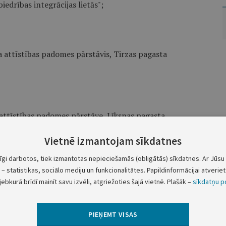
edrības integrācijas lietās";
a attīstības padomes pārstāvis, Tirzas pagasta
a attīstības padomes pārstāve, Līksnas pagasta
ka – Latgales plānošanas reģiona attīstības padomes
ētāja";
Vietnē izmantojam sīkdatnes
tīgi darbotos, tiek izmantotas nepieciešamās (obligātās) sīkdatnes. Ar Jūsu 
 attīstības padomes pārstāvis, Zemgales plānošanas
– statistikas, sociālo mediju un funkcionalitātes. Papildinformācijai atveriet 
lgavas pilsētas domes priekšsēdētājs" ar vārdiem
jebkurā brīdī mainīt savu izvēli, atgriežoties šajā vietnē. Plašāk –
sīkdatņu po
stības padomes pārstāvis, Jelgavas pilsētas domes
PIEŅEMT VISAS
abēta secībā):