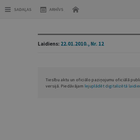
SADAĻAS
ARHĪVS
Laidiens:
22.01.2010., Nr. 12
Tiesību aktu un oficiālo paziņojumu oficiālā publ
versijā. Piedāvājam
lejuplādēt digitalizētā laidi