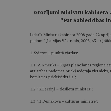
Grozījumi Ministru kabineta 
"Par Sabiedrības i
Izdarīt Ministru kabineta 2008.gada 22.aprīļa
padomi" (Latvijas Vēstnesis, 2008, 63.nr.) šā
1. Svītrot 1.punktā vārdus:
1.1. "A.Ameriks – Rīgas plānošanas reģiona a
attīstības padomes priekšsēdētāja vietnieks, 
komitejas priekšsēdētājs";
1.2. "G.Bērziņš – tieslietu ministrs";
1.3. "H.Demakova – kultūras ministre";