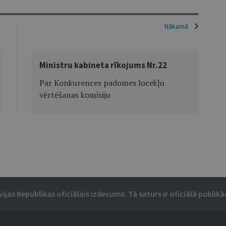
Nākamā
Ministru kabineta rīkojums Nr.22
Par Konkurences padomes locekļu
vērtēšanas komisiju
vijas Republikas oficiālais izdevums. Tā saturs ir oficiālā publikāc