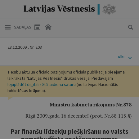
SADAĻAS
28.12.2009., Nr. 203
RĪKI
Tiesību aktu un oficiālo paziņojumu oficiālā publikācija pieejama
laikraksta "Latvijas Vēstnesis" drukas versijā. Piedāvājam
lejuplādēt digitalizētā laidiena saturu
(no Latvijas Nacionālās
bibliotēkas krājuma).
Ministru kabineta rīkojums Nr.878
Rīgā 2009.gada 16.decembrī (prot. Nr.88 115.§)
Par finanšu līdzekļu piešķiršanu no valsts
pamatbudžeta apakšprogrammas