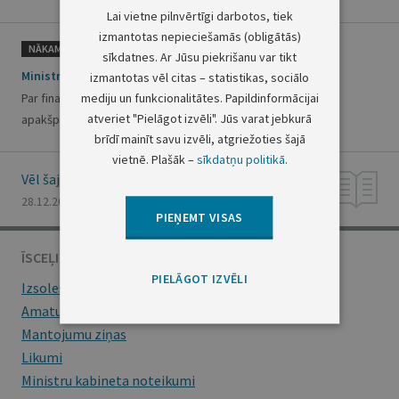
Lai vietne pilnvērtīgi darbotos, tiek
izmantotas nepieciešamās (obligātās)
NĀKAMAIS
sīkdatnes. Ar Jūsu piekrišanu var tikt
Ministru kabineta rīkojums Nr.879
izmantotas vēl citas – statistikas, sociālo
mediju un funkcionalitātes. Papildinformācijai
Par finanšu līdzekļu piešķiršanu no valsts pamatbudžeta
atveriet "Pielāgot izvēli". Jūs varat jebkurā
apakšprogrammas "Līdzekļi neparedzētiem gadījumiem"
brīdī mainīt savu izvēli, atgriežoties šajā
vietnē. Plašāk –
sīkdatņu politikā
.
Vēl šajā numurā
28.12.2009., Nr. 203
PIEŅEMT VISAS
ĪSCEĻI
PIELĀGOT IZVĒLI
Izsoles
Amatu konkursi
Mantojumu ziņas
Likumi
Ministru kabineta noteikumi