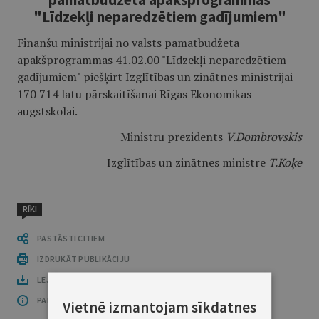
"Līdzekļi neparedzētiem gadījumiem"
Finanšu ministrijai no valsts pamatbudžeta
apakšprogrammas 41.02.00 "Līdzekļi neparedzētiem
gadījumiem" piešķirt Izglītības un zinātnes ministrijai
170 714 latu pārskaitīšanai Rīgas Ekonomikas
augstskolai.
Ministru prezidents
V.Dombrovskis
Izglītības un zinātnes ministre
T.Koķe
RĪKI
PASTĀSTI CITIEM
IZDRUKĀT PUBLIKĀCIJU
LEJUPLĀDĒT LAIDIENU (PDF)
PAR OFICIĀLO IZDEVUMU
Vietnē izmantojam sīkdatnes