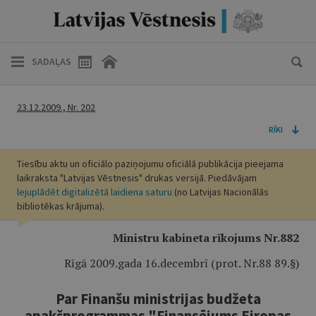
SADAĻAS
23.12.2009., Nr. 202
RĪKI
Tiesību aktu un oficiālo paziņojumu oficiālā publikācija pieejama
laikraksta "Latvijas Vēstnesis" drukas versijā. Piedāvājam
lejuplādēt digitalizētā laidiena saturu
(no Latvijas Nacionālās
bibliotēkas krājuma).
Ministru kabineta rīkojums Nr.882
Rīgā 2009.gada 16.decembrī (prot. Nr.88 89.§)
Par Finanšu ministrijas budžeta
apakšprogrammas "Finansējums Eiropas