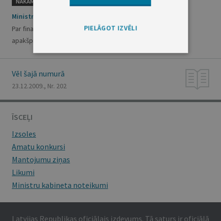
NĀKAMAIS
Ministru kabineta rīkojums Nr.883
PIELĀGOT IZVĒLI
Par finanšu līdzekļu piešķiršanu no valsts pamatbudžeta
apakšprogrammas "Līdzekļi neparedzētiem gadījumiem"
Vēl šajā numurā
23.12.2009., Nr. 202
ĪSCEĻI
Izsoles
Amatu konkursi
Mantojumu ziņas
Likumi
Ministru kabineta noteikumi
Latvijas Republikas oficiālais izdevums. Tā saturs ir oficiālā