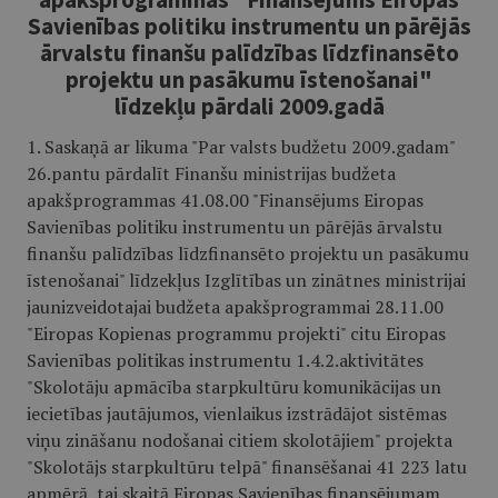
Savienības politiku instrumentu un pārējās
ārvalstu finanšu palīdzības līdzfinansēto
projektu un pasākumu īstenošanai"
līdzekļu pārdali 2009.gadā
1. Saskaņā ar likuma "Par valsts budžetu 2009.gadam"
26.pantu pārdalīt Finanšu ministrijas budžeta
apakšprogrammas 41.08.00 "Finansējums Eiropas
Savienības politiku instrumentu un pārējās ārvalstu
finanšu palīdzības līdzfinansēto projektu un pasākumu
īstenošanai" līdzekļus Izglītības un zinātnes ministrijai
jaunizveidotajai budžeta apakšprogrammai 28.11.00
"Eiropas Kopienas programmu projekti" citu Eiropas
Savienības politikas instrumentu 1.4.2.aktivitātes
"Skolotāju apmācība starpkultūru komunikācijas un
iecietības jautājumos, vienlaikus izstrādājot sistēmas
viņu zināšanu nodošanai citiem skolotājiem" projekta
"Skolotājs starpkultūru telpā" finansēšanai 41 223 latu
apmērā, tai skaitā Eiropas Savienības finansējumam