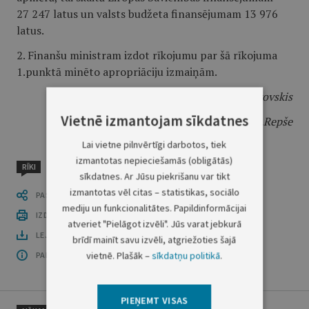
27 247 latus un valsts budžeta finansējumam 13 976
latus.
2. Finanšu ministram izdot rīkojumu par šā rīkojuma
1.punktā minēto apropriāciju izmaiņām.
Ministru prezidents
V.Dombrovskis
Vietnē izmantojam sīkdatnes
Finanšu ministrs
E.Repše
Lai vietne pilnvērtīgi darbotos, tiek
izmantotas nepieciešamās (obligātās)
RĪKI
sīkdatnes. Ar Jūsu piekrišanu var tikt
izmantotas vēl citas – statistikas, sociālo
PASTĀSTI CITIEM
mediju un funkcionalitātes. Papildinformācijai
IZDRUKĀT PUBLIKĀCIJU
atveriet "Pielāgot izvēli". Jūs varat jebkurā
LEJUPLĀDĒT LAIDIENU (PDF)
brīdī mainīt savu izvēli, atgriežoties šajā
vietnē. Plašāk –
sīkdatņu politikā
.
PAR OFICIĀLO IZDEVUMU
PIEŅEMT VISAS