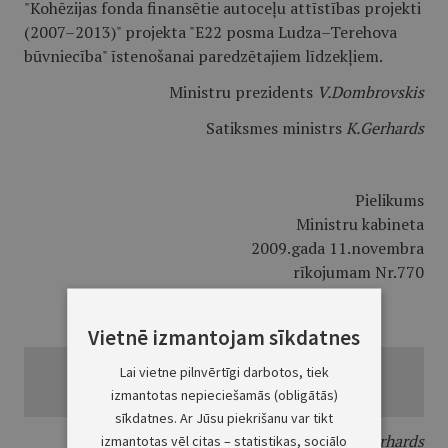
"Kohēzijas fonda finansētie autoceļu attīstības projekti
(2007–2013)" projekta "E22 posma Ludza–Terehova
būvniecība" īstenošanai paredzētajiem līdzekļiem.
Ministru prezidents
V.Dombrovskis
Satiksmes ministrs
K.Gerhards
Pielikums
Ministru kabineta
2009.gada 11.novembra
rīkojumam Nr.770
Pērkamās zemes vienības
Vietnē izmantojam sīkdatnes
Lai vietne pilnvērtīgi darbotos, tiek
izmantotas nepieciešamās (obligātās)
sīkdatnes. Ar Jūsu piekrišanu var tikt
Satiksmes ministrs
K.Gerhards
izmantotas vēl citas – statistikas, sociālo