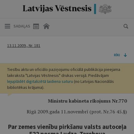
SADAĻAS
13.11.2009., Nr. 181
RĪKI
Tiesību aktu un oficiālo paziņojumu oficiālā publikācija pieejama
laikraksta "Latvijas Vēstnesis" drukas versijā. Piedāvājam
lejuplādēt digitalizētā laidiena saturu
(no Latvijas Nacionālās
bibliotēkas krājuma).
Ministru kabineta rīkojums Nr.770
Rīgā 2009.gada 11.novembrī (prot. Nr.76 45.§)
Par zemes vienību pirkšanu valsts autoceļa
E22 posma Ludza–Terehova