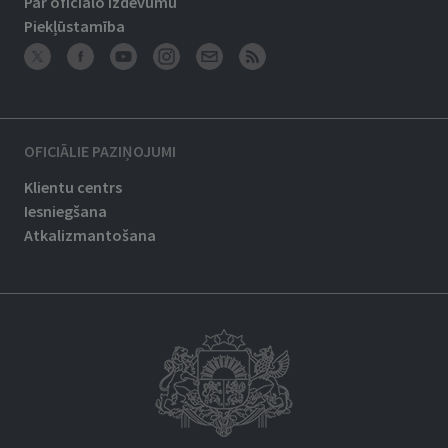
Par oficiālo izdevumu
Piekļūstamība
OFICIĀLIE PAZIŅOJUMI
Klientu centrs
Iesniegšana
Atkalizmantošana