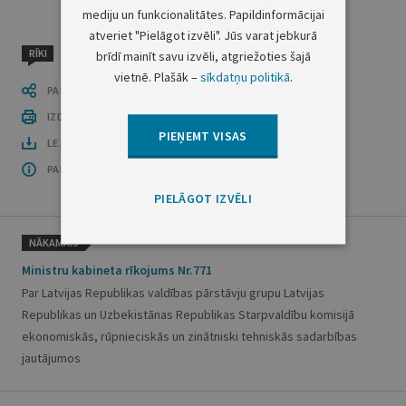
mediju un funkcionalitātes. Papildinformācijai
atveriet "Pielāgot izvēli". Jūs varat jebkurā
RĪKI
brīdī mainīt savu izvēli, atgriežoties šajā
vietnē. Plašāk –
sīkdatņu politikā
.
PASTĀSTI CITIEM
IZDRUKĀT PUBLIKĀCIJU
PIEŅEMT VISAS
LEJUPLĀDĒT LAIDIENU (PDF)
PAR OFICIĀLO IZDEVUMU
PIELĀGOT IZVĒLI
NĀKAMAIS
Ministru kabineta rīkojums Nr.771
Par Latvijas Republikas valdības pārstāvju grupu Latvijas
Republikas un Uzbekistānas Republikas Starpvaldību komisijā
ekonomiskās, rūpnieciskās un zinātniski tehniskās sadarbības
jautājumos