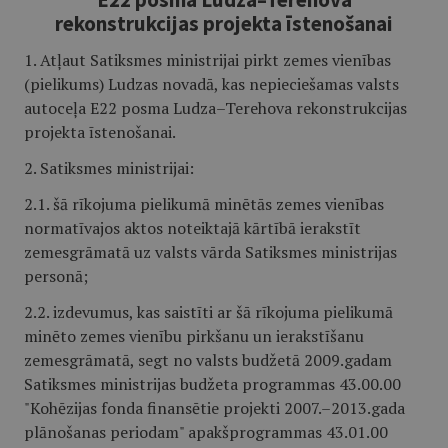
rekonstrukcijas projekta īstenošanai
1. Atļaut Satiksmes ministrijai pirkt zemes vienības
(pielikums) Ludzas novadā, kas nepieciešamas valsts
autoceļa E22 posma Ludza–Terehova rekonstrukcijas
projekta īstenošanai.
2. Satiksmes ministrijai:
2.1. šā rīkojuma pielikumā minētās zemes vienības
normatīvajos aktos noteiktajā kārtībā ierakstīt
zemesgrāmatā uz valsts vārda Satiksmes ministrijas
personā;
2.2. izdevumus, kas saistīti ar šā rīkojuma pielikumā
minēto zemes vienību pirkšanu un ierakstīšanu
zemesgrāmatā, segt no valsts budžetā 2009.gadam
Satiksmes ministrijas budžeta programmas 43.00.00
"Kohēzijas fonda finansētie projekti 2007.–2013.gada
plānošanas periodam" apakšprogrammas 43.01.00