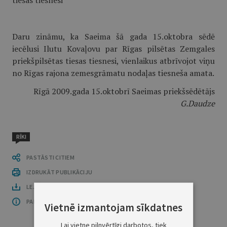
tiesas tiesnesi
Daru zināmu, ka Saeima šā gada 15.oktobra sēdē
iecēlusi Ilutu Kovaļovu par Rīgas pilsētas Zemgales
priekšpilsētas tiesas tiesnesi, vienlaikus atbrīvojot viņu
no Rīgas rajona zemesgrāmatu nodaļas tiesneša amata.
Rīgā 2009.gada 15.oktobrī Saeimas priekšsēdētājs
G.Daudze
RĪKI
PASTĀSTI CITIEM
IZDRUKĀT PUBLIKĀCIJU
LEJUPLĀDĒT LAIDIENU (PDF)
PAR OFICIĀLO IZDEVUMU
Vietnē izmantojam sīkdatnes
Lai vietne pilnvērtīgi darbotos, tiek