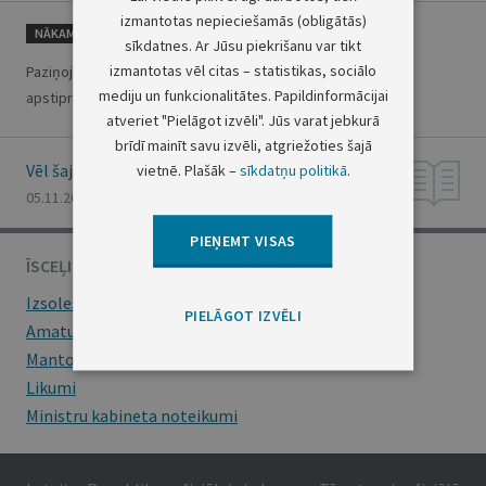
izmantotas nepieciešamās (obligātās)
NĀKAMAIS
sīkdatnes. Ar Jūsu piekrišanu var tikt
izmantotas vēl citas – statistikas, sociālo
Paziņojums par Intas Pūces
mediju un funkcionalitātes. Papildinformācijai
apstiprināšanu par Liepājas tiesas tiesnesi
atveriet "Pielāgot izvēli". Jūs varat jebkurā
brīdī mainīt savu izvēli, atgriežoties šajā
Vēl šajā numurā
vietnē. Plašāk –
sīkdatņu politikā
.
05.11.2009., Nr. 176
PIEŅEMT VISAS
ĪSCEĻI
Izsoles
PIELĀGOT IZVĒLI
Amatu konkursi
Mantojumu ziņas
Likumi
Ministru kabineta noteikumi