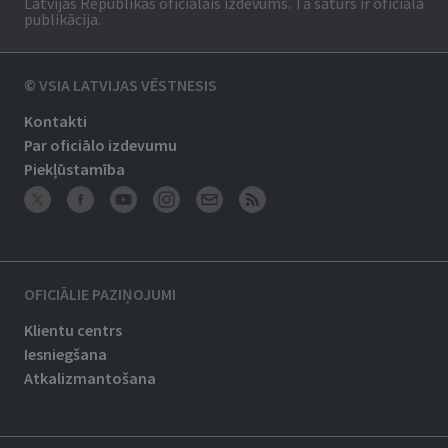
Latvijas Republikas oficiālais izdevums. Tā saturs ir oficiālā
publikācija.
© VSIA LATVIJAS VĒSTNESIS
Kontakti
Par oficiālo izdevumu
Piekļūstamība
OFICIĀLIE PAZIŅOJUMI
Klientu centrs
Iesniegšana
Atkalizmantošana