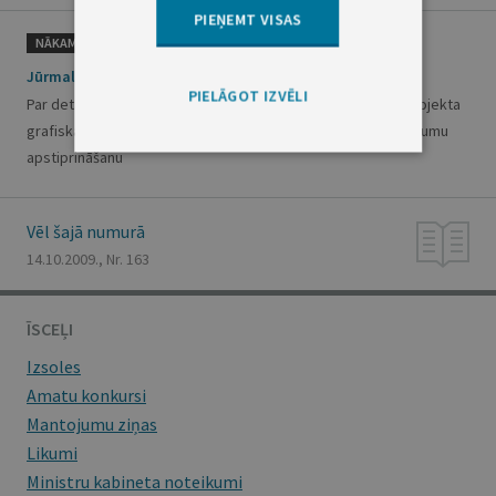
PIEŅEMT VISAS
NĀKAMAIS
Jūrmalas pilsētas domes saistošie noteikumi Nr.65
PIELĀGOT IZVĒLI
Par detālplānojuma zemesgabalam Jūrmalā, Ziedu ielā 2, projekta
grafiskās daļas, teritorijas izmantošanas un apbūves noteikumu
apstiprināšanu
Vēl šajā numurā
14.10.2009., Nr. 163
ĪSCEĻI
Izsoles
Amatu konkursi
Mantojumu ziņas
Likumi
Ministru kabineta noteikumi