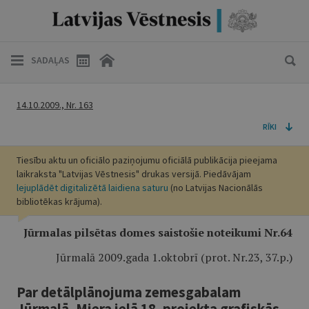
SADAĻAS
14.10.2009., Nr. 163
RĪKI
Tiesību aktu un oficiālo paziņojumu oficiālā publikācija pieejama
laikraksta "Latvijas Vēstnesis" drukas versijā. Piedāvājam
lejuplādēt digitalizētā laidiena saturu
(no Latvijas Nacionālās
bibliotēkas krājuma).
Jūrmalas pilsētas domes saistošie noteikumi Nr.64
Jūrmalā 2009.gada 1.oktobrī (prot. Nr.23, 37.p.)
Par detālplānojuma zemesgabalam
Jūrmalā, Miera ielā 18, projekta grafiskās