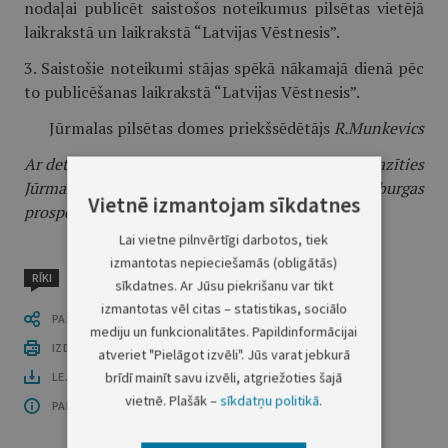
nodaļai publicēt saistošos noteikumus pilsētas vietējā
laikrakstā un laikrakstā “Latvijas Vēstnesis”.
3. Saistošie noteikumi stājas spēkā nākamajā dienā pēc
to publicēšanas laikrakstā “Latvijas Vēstnesis”.
Jūrmalas pilsētas domes priekšsēdētājs
R.Munkevics
Ar detālā plānojuma pilnu dokumentāciju var iepazīties
Jūrmalas pilsētas domes Būvvaldes arhīvā Edinburgas
Vietnē izmantojam sīkdatnes
prospektā 75, Jūrmalā.
Lai vietne pilnvērtīgi darbotos, tiek
izmantotas nepieciešamās (obligātās)
RĪKI
sīkdatnes. Ar Jūsu piekrišanu var tikt
izmantotas vēl citas – statistikas, sociālo
PASTĀSTI CITIEM
mediju un funkcionalitātes. Papildinformācijai
IZDRUKĀT PUBLIKĀCIJU
atveriet "Pielāgot izvēli". Jūs varat jebkurā
brīdī mainīt savu izvēli, atgriežoties šajā
LEJUPLĀDĒT LAIDIENU (PDF)
vietnē. Plašāk –
sīkdatņu politikā
.
PAR OFICIĀLO IZDEVUMU