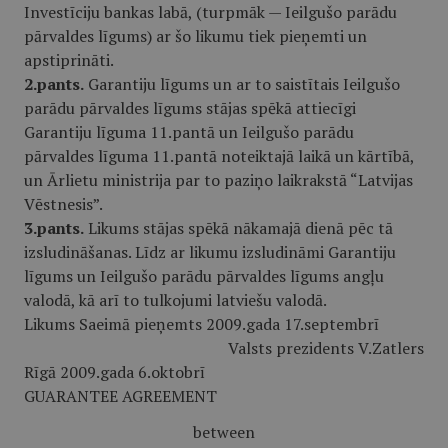
Investīciju bankas labā, (turpmāk — Ieilgušo parādu
pārvaldes līgums) ar šo likumu tiek pieņemti un
apstiprināti.
2.pants.
Garantiju līgums un ar to sais­tītais Ieilgušo
parādu pārvaldes līgums stājas spēkā attiecīgi
Garantiju līguma 11.pantā un Ieilgušo parādu
pārvaldes līguma 11.pantā noteiktajā laikā un kārtībā,
un Ārlietu ministrija par to paziņo laikrakstā “Latvijas
Vēstnesis”.
3.pants.
Likums stājas spēkā nākamajā dienā pēc tā
izsludināšanas. Līdz ar likumu izsludināmi Garantiju
līgums un Ieilgušo parādu pārvaldes līgums angļu
valodā, kā arī to tulkojumi latviešu valodā.
Likums Saeimā pieņemts 2009.gada 17.septembrī
Valsts prezidents V.Zatlers
Rīgā 2009.gada 6.oktobrī
GUARANTEE AGREEMENT
between