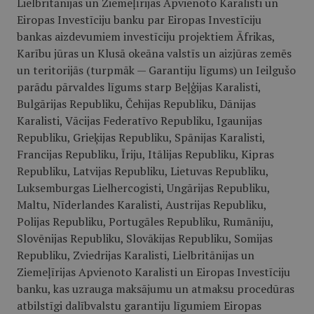
Lielbritānijas un Ziemeļīrijas Apvienoto Karalisti un
Eiropas Investīciju banku par Eiropas Investīciju
bankas aizdevumiem investīciju projektiem Āfrikas,
Karību jūras un Klusā okeāna valstīs un aizjūras zemēs
un teritorijās (turpmāk — Garantiju līgums) un Ieilgušo
parādu pārvaldes līgums starp Beļģijas Karalisti,
Bulgārijas Republiku, Čehijas Republiku, Dānijas
Karalisti, Vācijas Federatīvo Republiku, Igaunijas
Republiku, Grieķijas Republiku, Spānijas Karalisti,
Francijas Republiku, Īriju, Itālijas Republiku, Kipras
Republiku, Latvijas Republiku, Lietuvas Republiku,
Luksemburgas Lielhercogisti, Ungārijas Republiku,
Maltu, Nīderlandes Karalisti, Austrijas Republiku,
Polijas Republiku, Portugāles Republiku, Rumāniju,
Slovēnijas Republiku, Slovākijas Republiku, Somijas
Republiku, Zviedrijas Karalisti, Lielbritānijas un
Ziemeļīrijas Apvienoto Karalisti un Eiropas Investīciju
banku, kas uzrauga maksājumu un atmaksu procedūras
atbilstīgi dalībvalstu garantiju līgumiem Eiropas