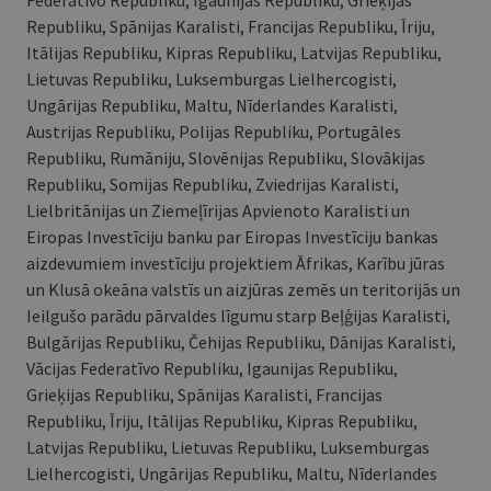
Federatīvo Republiku, Igaunijas Republiku, Grieķijas
Republiku, Spānijas Karalisti, Francijas Republiku, Īriju,
Itālijas Republiku, Kipras Republiku, Latvijas Republiku,
Lietuvas Republiku, Luksemburgas Lielhercogisti,
Ungārijas Republiku, Maltu, Nīderlandes Karalisti,
Austrijas Republiku, Polijas Republiku, Portugāles
Republiku, Rumāniju, Slovēnijas Republiku, Slovākijas
Republiku, Somijas Republiku, Zviedrijas Karalisti,
Lielbritānijas un Ziemeļīrijas Apvienoto Karalisti un
Eiropas Investīciju banku par Eiropas Investīciju bankas
aizdevumiem investīciju projektiem Āfrikas, Karību jūras
un Klusā okeāna valstīs un aizjūras zemēs un teritorijās un
Ieilgušo parādu pārvaldes līgumu starp Beļģijas Karalisti,
Bulgārijas Republiku, Čehijas Republiku, Dānijas Karalisti,
Vācijas Federatīvo Republiku, Igaunijas Republiku,
Grieķijas Republiku, Spānijas Karalisti, Francijas
Republiku, Īriju, Itālijas Republiku, Kipras Republiku,
Latvijas Republiku, Lietuvas Republiku, Luksemburgas
Lielhercogisti, Ungārijas Republiku, Maltu, Nīderlandes