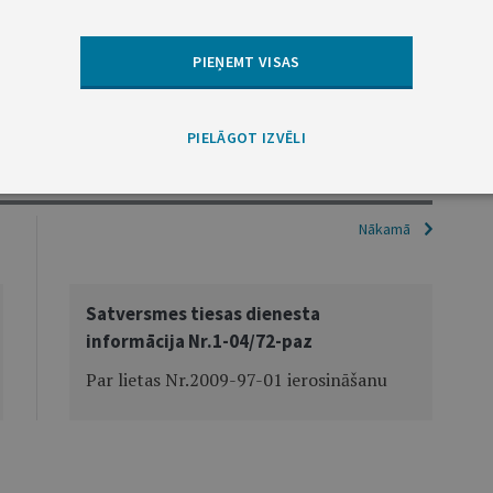
PIEŅEMT VISAS
Tiesas sēžu sekretāre
L.Rozentāle
PIELĀGOT IZVĒLI
Nākamā
Satversmes tiesas dienesta
informācija Nr.1-04/72-paz
Par lietas Nr.2009-97-01 ierosināšanu