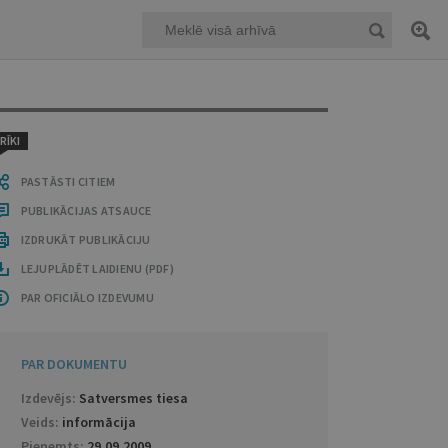
RĪKI
PASTĀSTI CITIEM
PUBLIKĀCIJAS ATSAUCE
IZDRUKĀT PUBLIKĀCIJU
LEJUPLĀDĒT LAIDIENU (PDF)
PAR OFICIĀLO IZDEVUMU
PAR DOKUMENTU
Izdevējs:
Satversmes tiesa
Veids:
informācija
Pieņemts:
29.09.2009
.