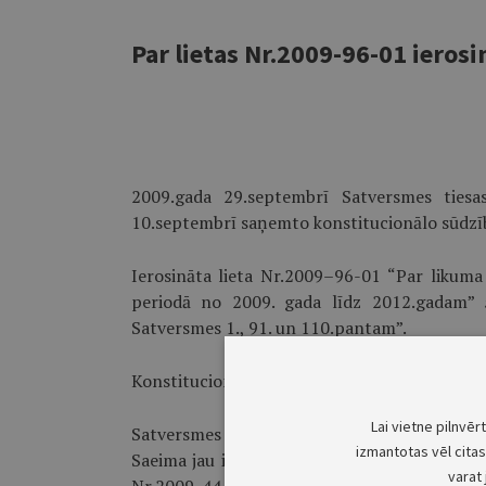
Par lietas Nr.2009-96-01 ieros
2009.gada 29.septembrī Satversmes tiesas 
10.septembrī saņemto konstitucionālo sūdzīb
Ierosināta lieta Nr.2009–96-01 “Par likuma 
periodā no 2009. gada līdz 2012.gadam” 5
Satversmes 1., 91. un 110.pantam”.
Konstitucionālo sūdzību iesniedza Ivars Šulcs
Lai vietne pilnvēr
Satversmes tiesas 2.kolēģija nolēma, ka aicin
izmantotas vēl citas 
Saeima jau ir iesniegusi divus atbildes rakst
varat 