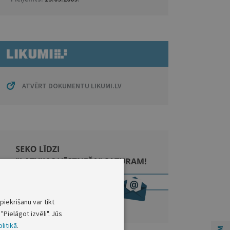
ATVĒRT DOKUMENTU LIKUMI.LV
piekrišanu var tikt
"Pielāgot izvēli". Jūs
litikā
.