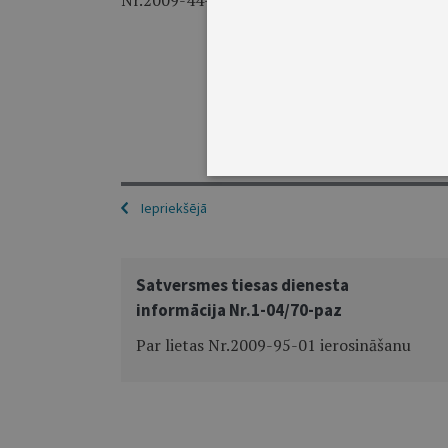
Nr.2009-44-01.
Iepriekšējā
Satversmes tiesas dienesta
informācija Nr.1-04/70-paz
Par lietas Nr.2009-95-01 ierosināšanu