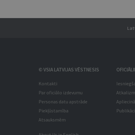
Lat
© VSIA LATVIJAS VĒSTNESIS
OFICIĀL
Kontakti
Iesniegš
Par oficiālo izdevumu
Atkaliz
Personas datu apstrāde
Apliecinā
Piekļūstamība
Publikāci
Atsauksmēm
About Us in English