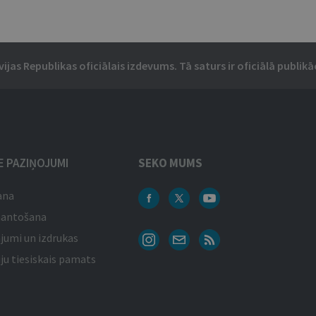
vijas Republikas oficiālais izdevums. Tā saturs ir oficiālā publikāc
IE PAZIŅOJUMI
SEKO MUMS
ana
mantošana
jumi un izdrukas
ju tiesiskais pamats