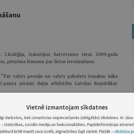
ināšanu
2.kolēģija, izskatījusi Satversmes tiesā 2009.gada
u, pieņēma lēmumu par lietas ierosināšanu.
“Par valsts pensiju un valsts pabalstu izmaksu laika
.panta pirmās daļas atbilstību Latvijas Republikas
.
Vietnē izmantojam sīkdatnes
tīgi darbotos, tiek izmantotas nepieciešamās (obligātās) sīkdatnes. Ar Jūsu 
āt Saeimu iesniegt atbildes rakstu nav nepieciešams, jo
– statistikas, sociālo mediju un funkcionalitātes. Papildinformācijai atveriet 
us par tādu pašu prasījumu lietās, kas apvienotas lietā
jebkurā brīdī mainīt savu izvēli, atgriežoties šajā vietnē. Plašāk –
sīkdatņu po