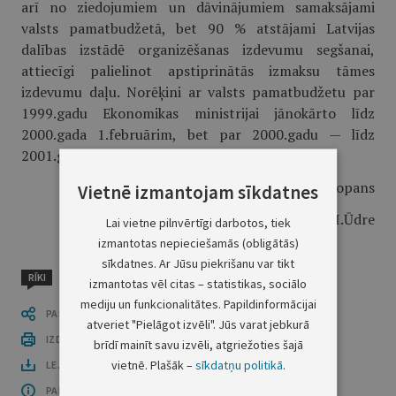
arī no ziedojumiem un dāvinājumiem samaksājami
valsts pamatbudžetā, bet 90 % atstājami Latvijas
dalības izstādē organizēšanas izdevumu segšanai,
attiecīgi palielinot apstiprinātās izmaksu tāmes
izdevumu daļu. Norēķini ar valsts pamatbudžetu par
1999.gadu Ekonomikas ministrijai jānokārto līdz
2000.gada 1.februārim, bet par 2000.gadu — līdz
2001.gada 1.janvārim."
Ministru prezidents V.Krištopans
Vietnē izmantojam sīkdatnes
Ekonomikas ministre I.Ūdre
Lai vietne pilnvērtīgi darbotos, tiek
izmantotas nepieciešamās (obligātās)
sīkdatnes. Ar Jūsu piekrišanu var tikt
RĪKI
izmantotas vēl citas – statistikas, sociālo
mediju un funkcionalitātes. Papildinformācijai
PASTĀSTI CITIEM
atveriet "Pielāgot izvēli". Jūs varat jebkurā
IZDRUKĀT PUBLIKĀCIJU
brīdī mainīt savu izvēli, atgriežoties šajā
vietnē. Plašāk –
sīkdatņu politikā
.
LEJUPLĀDĒT LAIDIENU (PDF)
PAR OFICIĀLO IZDEVUMU