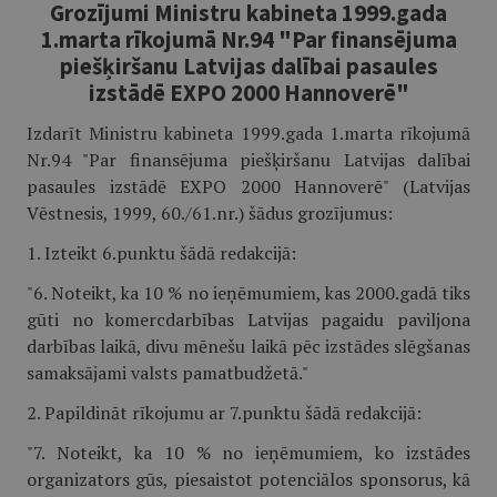
Grozījumi Ministru kabineta 1999.gada
1.marta rīkojumā Nr.94 "Par finansējuma
piešķiršanu Latvijas dalībai pasaules
izstādē EXPO 2000 Hannoverē"
Izdarīt Ministru kabineta 1999.gada 1.marta rīkojumā
Nr.94 "Par finansējuma piešķiršanu Latvijas dalībai
pasaules izstādē EXPO 2000 Hannoverē" (Latvijas
Vēstnesis, 1999, 60./61.nr.) šādus grozījumus:
1. Izteikt 6.punktu šādā redakcijā:
"6. Noteikt, ka 10 % no ieņēmumiem, kas 2000.gadā tiks
gūti no komercdarbības Latvijas pagaidu paviljona
darbības laikā, divu mēnešu laikā pēc izstādes slēgšanas
samaksājami valsts pamatbudžetā."
2. Papildināt rīkojumu ar 7.punktu šādā redakcijā:
"7. Noteikt, ka 10 % no ieņēmumiem, ko izstādes
organizators gūs, piesaistot potenciālos sponsorus, kā