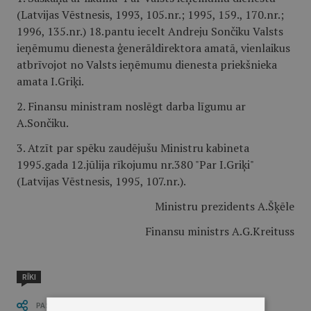
(Latvijas Vēstnesis, 1993, 105.nr.; 1995, 159., 170.nr.;
1996, 135.nr.) 18.pantu iecelt Andreju Sončiku Valsts
ieņēmumu dienesta ģenerāldirektora amatā, vienlaikus
atbrīvojot no Valsts ieņēmumu dienesta priekšnieka
amata I.Griķi.
2. Finansu ministram noslēgt darba līgumu ar
A.Sončiku.
3. Atzīt par spēku zaudējušu Ministru kabineta
1995.gada 12.jūlija rīkojumu nr.380 "Par I.Griķi"
(Latvijas Vēstnesis, 1995, 107.nr.).
Ministru prezidents A.Šķēle
Finansu ministrs A.G.Kreituss
RĪKI
PASTĀSTI CITIEM