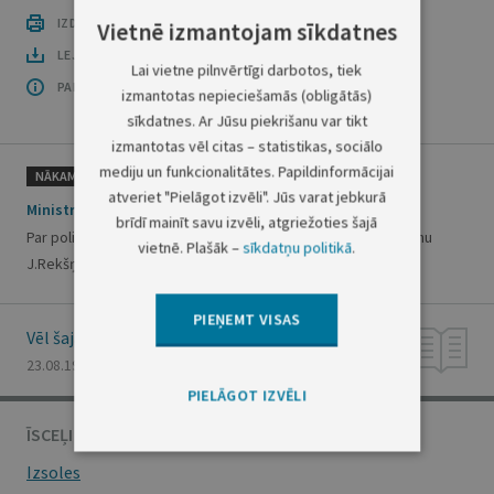
IZDRUKĀT PUBLIKĀCIJU
Vietnē izmantojam sīkdatnes
LEJUPLĀDĒT LAIDIENU (PDF)
Lai vietne pilnvērtīgi darbotos, tiek
PAR OFICIĀLO IZDEVUMU
izmantotas nepieciešamās (obligātās)
sīkdatnes. Ar Jūsu piekrišanu var tikt
izmantotas vēl citas – statistikas, sociālo
mediju un funkcionalitātes. Papildinformācijai
NĀKAMAIS
atveriet "Pielāgot izvēli". Jūs varat jebkurā
Ministru kabineta rīkojums Nr.348
brīdī mainīt savu izvēli, atgriežoties šajā
Par policijas pulkveža speciālās dienesta pakāpes piešķiršanu
vietnē. Plašāk –
sīkdatņu politikā
.
J.Rekšņam
PIEŅEMT VISAS
Vēl šajā numurā
23.08.1996., Nr. 142
PIELĀGOT IZVĒLI
ĪSCEĻI
Izsoles