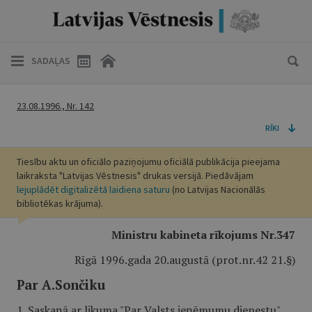
SADAĻAS
23.08.1996., Nr. 142
RĪKI
Tiesību aktu un oficiālo paziņojumu oficiālā publikācija pieejama
laikraksta "Latvijas Vēstnesis" drukas versijā. Piedāvājam
lejuplādēt digitalizētā laidiena saturu
(no Latvijas Nacionālās
bibliotēkas krājuma).
Ministru kabineta rīkojums Nr.347
Rīgā 1996.gada 20.augustā (prot.nr.42 21.§)
Par A.Sončiku
1. Saskaņā ar likuma "Par Valsts ieņēmumu dienestu"