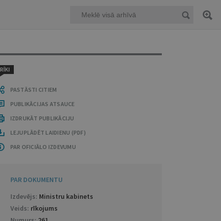
RĪKI
PASTĀSTI CITIEM
PUBLIKĀCIJAS ATSAUCE
IZDRUKĀT PUBLIKĀCIJU
LEJUPLĀDĒT LAIDIENU (PDF)
PAR OFICIĀLO IZDEVUMU
PAR DOKUMENTU
Izdevējs:
Ministru kabinets
Veids:
rīkojums
Numurs:
261