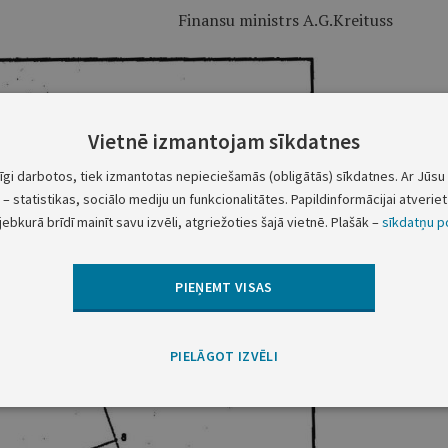
Finansu ministrs A.G.Kreituss
Vietnē izmantojam sīkdatnes
tīgi darbotos, tiek izmantotas nepieciešamās (obligātās) sīkdatnes. Ar Jūsu 
– statistikas, sociālo mediju un funkcionalitātes. Papildinformācijai atveriet 
jebkurā brīdī mainīt savu izvēli, atgriežoties šajā vietnē. Plašāk –
sīkdatņu po
PIEŅEMT VISAS
PIELĀGOT IZVĒLI