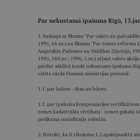
Par nekustamā īpašuma Rīgā, 13.jan
1. Saskaņā ar likumu "Par valsts un pašvaldīb
1995, 66.nr.) un likumu "Par zemes reformu La
Augstākās Padomes un Valdības Ziņotājs, 1991, 
1995, 169.nr.; 1996, 5.nr.) atļaut valsts akci
pārdot atklātā izsolē nekustamo īpašumu Rīgā
valsts vārda Finansu ministrijas personā:
1.1. par latiem - ēkas un būves;
1.2. par īpašuma kompensācijas sertifikātiem
zemes kadastrālās vērtības) - zemes gabalu 
pielikumā norādītajās robežās.
2. Noteikt, ka šī rīkojuma 1.2.apakšpunktā m