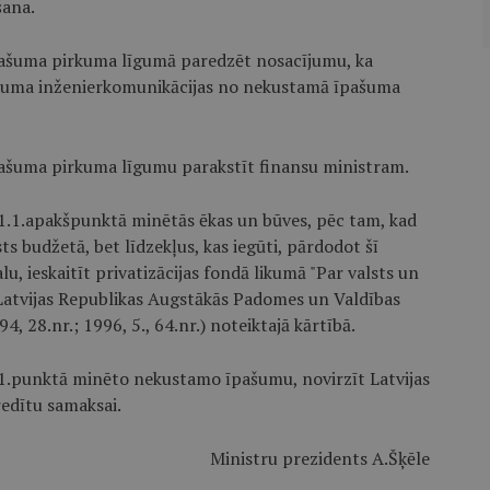
šana.
pašuma pirkuma līgumā paredzēt nosacījumu, ka
šuma inženierkomunikācijas no nekustamā īpašuma
pašuma pirkuma līgumu parakstīt finansu ministram.
a 1.1.apakšpunktā minētās ēkas un būves, pēc tam, kad
sts budžetā, bet līdzekļus, kas iegūti, pārdodot šī
 ieskaitīt privatizācijas fondā likumā "Par valsts un
(Latvijas Republikas Augstākās Padomes un Valdības
94, 28.nr.; 1996, 5., 64.nr.) noteiktajā kārtībā.
a 1.punktā minēto nekustamo īpašumu, novirzīt Latvijas
redītu samaksai.
Ministru prezidents A.Šķēle