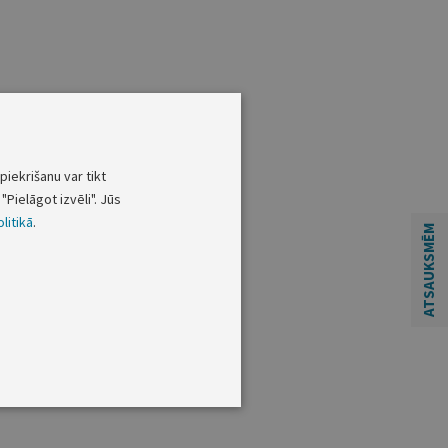
piekrišanu var tikt
"Pielāgot izvēli". Jūs
litikā
.
ATSAUKSMĒM