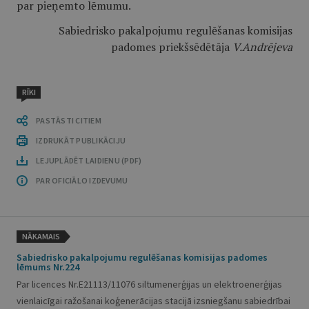
par pieņemto lēmumu.
Sabiedrisko pakalpojumu regulēšanas komisijas
padomes priekšsēdētāja
V.Andrējeva
RĪKI
PASTĀSTI CITIEM
IZDRUKĀT PUBLIKĀCIJU
LEJUPLĀDĒT LAIDIENU (PDF)
PAR OFICIĀLO IZDEVUMU
NĀKAMAIS
Sabiedrisko pakalpojumu regulēšanas komisijas padomes
lēmums Nr.224
Par licences Nr.E21113/11076 siltumenerģijas un elektroenerģijas
vienlaicīgai ražošanai koģenerācijas stacijā izsniegšanu sabiedrībai