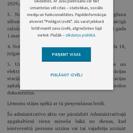
sīkdatnes. Ar Jūsu piekrišanu var tikt
2029.gada 19.augustam.
izmantotas vēl citas – statistikas, sociālo
3. Noteikt, ka sabiedriskā pakalpojuma sniegšana
mediju un funkcionalitātes. Papildinformācijai
siltumenerģijas un elektroenerģijas vienlaicīgā
atveriet "Pielāgot izvēli". Jūs varat jebkurā
ražošanā koģenerācijas stacijā jāuzsāk līdz 2011.gada
brīdī mainīt savu izvēli, atgriežoties šajā
vietnē. Plašāk –
sīkdatņu politikā
.
1.martam.
4. Noteikt licences darbības zonu – Lapskalna iela 18,
Jelgava.
PIEŅEMT VISAS
5. Uzdot SIA “M3J”, uzsākot siltumenerģijas un
elektroenerģijas vienlaicīgu ražošanu koģenerācijas
PIELĀGOT IZVĒLI
stacijā, iesniegt Komisijā koģenerācijas stacijas
apkalpojošo darbinieku kvalifikāciju apliecinošus
dokumentus.
Lēmums stājas spēkā ar tā pieņemšanas brīdi.
Šo administratīvo aktu var pārsūdzēt Administratīvajā
apgabaltiesā viena mēneša laikā no dienas, kad
ieinteresētā persona uzzina vai tai vajadzēja uzzināt