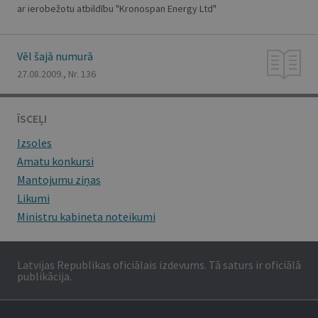
ar ierobežotu atbildību "Kronospan Energy Ltd"
Vēl šajā numurā
27.08.2009., Nr. 136
ĪSCEĻI
Izsoles
Amatu konkursi
Mantojumu ziņas
Likumi
Ministru kabineta noteikumi
Latvijas Republikas oficiālais izdevums. Tā saturs ir oficiālā
publikācija.