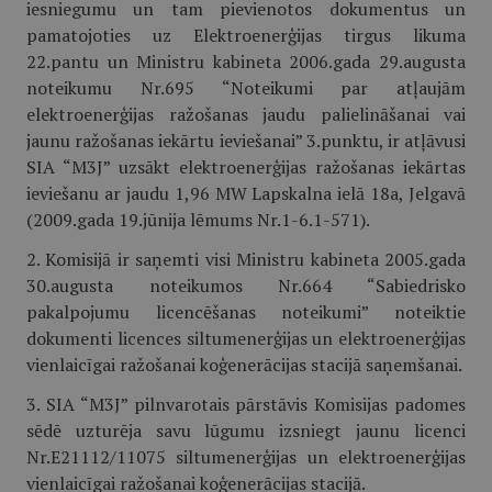
iesniegumu un tam pievienotos dokumentus un
pamatojoties uz Elektroenerģijas tirgus likuma
22.pantu un Ministru kabineta 2006.gada 29.augusta
noteikumu Nr.695 “Noteikumi par atļaujām
elektroenerģijas ražošanas jaudu palielināšanai vai
jaunu ražošanas iekārtu ieviešanai” 3.punktu, ir atļāvusi
SIA “M3J” uzsākt elektroenerģijas ražošanas iekārtas
ieviešanu ar jaudu 1,96 MW Lapskalna ielā 18a, Jelgavā
(2009.gada 19.jūnija lēmums Nr.1-6.1-571).
2. Komisijā ir saņemti visi Ministru kabineta 2005.gada
30.augusta noteikumos Nr.664 “Sabiedrisko
pakalpojumu licencēšanas noteikumi” noteiktie
dokumenti licences siltumenerģijas un elektroenerģijas
vienlaicīgai ražošanai koģenerācijas stacijā saņemšanai.
3. SIA “M3J” pilnvarotais pārstāvis Komisijas padomes
sēdē uzturēja savu lūgumu izsniegt jaunu licenci
Nr.E21112/11075 siltumenerģijas un elektroenerģijas
vienlaicīgai ražošanai koģenerācijas stacijā.