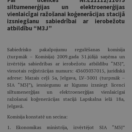
siltumenerģijas un elektroenerģijas
vienlaicīgai ražošanai koģenerācijas stacijā
izsniegšanu sabiedrībai ar ierobežotu
atbildību “M3J”
Sabiedrisko pakalpojumu regulēšanas komisija
(turpmāk – Komisija) 2009.gada 31.jūlijā saņēma un
izvērtēja sabiedrības ar ierobežotu atbildību “M3J”,
vienotais reģistrācijas numurs: 43603037015, juridiskā
adrese: Mazais ceļš 5a, Jelgava, LV–3001 (turpmāk –
SIA “M3J”), iesniegumu ar lūgumu izsniegt licenci
siltumenerģijas un elektroenerģijas vienlaicīgai
ražošanai koģenerācijas stacijā Lapskalna ielā 18a,
Jelgavā.
Komisija konstatē un secina:
1. Ekonomikas ministrija, izvērtējot SIA “M3J”