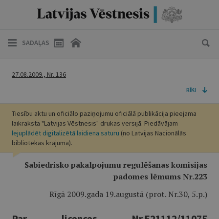
SADAĻAS
27.08.2009., Nr. 136
RĪKI
Tiesību aktu un oficiālo paziņojumu oficiālā publikācija pieejama
laikraksta "Latvijas Vēstnesis" drukas versijā. Piedāvājam
lejuplādēt digitalizētā laidiena saturu
(no Latvijas Nacionālās
bibliotēkas krājuma).
Sabiedrisko pakalpojumu regulēšanas komisijas
padomes lēmums Nr.223
Rīgā 2009.gada 19.augustā (prot. Nr.30, 5.p.)
Par licences Nr.E21112/11075