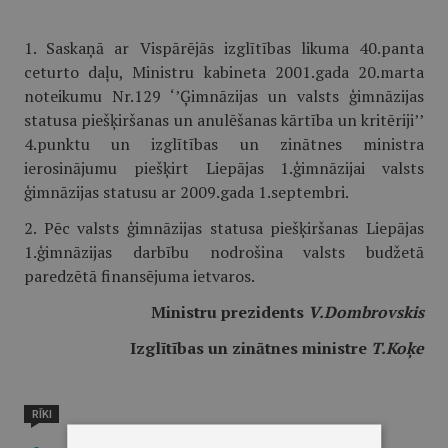
1. Saskaņā ar Vispārējās izglītības likuma 40.panta
ceturto daļu, Ministru kabineta 2001.gada 20.marta
noteikumu Nr.129 ‘’Ģimnāzijas un valsts ģim­nāzijas
statusa piešķiršanas un anulēšanas kārtība un kritēriji’’
4.punktu un izglītības un zinātnes ministra
ierosinājumu piešķirt Liepājas 1.ģimnāzijai valsts
ģimnāzijas statusu ar 2009.gada 1.septembri.
2. Pēc valsts ģimnāzijas statusa piešķiršanas Liepājas
1.ģimnāzijas darbī­bu nodrošina valsts budžetā
paredzētā finansējuma ietvaros.
Ministru prezidents
V.Dombrovskis
Izglītības un zinātnes ministre
T.Koķe
RĪKI