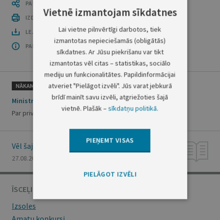
PASTĀSTI CITIEM
Vietnē izmantojam sīkdatnes
IZDRUKĀT PUBLIKĀCIJU
Lai vietne pilnvērtīgi darbotos, tiek
LEJUPLĀDĒT LAIDIENU (PDF)
izmantotas nepieciešamās (obligātās)
PAR OFICIĀLO IZDEVUMU
sīkdatnes. Ar Jūsu piekrišanu var tikt
izmantotas vēl citas – statistikas, sociālo
mediju un funkcionalitātes. Papildinformācijai
atveriet "Pielāgot izvēli". Jūs varat jebkurā
NĀKAMAIS
brīdī mainīt savu izvēli, atgriežoties šajā
Ministru kabineta rīkojums Nr.580
vietnē. Plašāk –
sīkdatņu politikā
.
Par privātā sektora parādu restrukturizāciju
PIEŅEMT VISAS
Vēl šajā numurā
27.08.2009., Nr. 136
PIELĀGOT IZVĒLI
ĪSCEĻI
Izsoles
Amatu konkursi