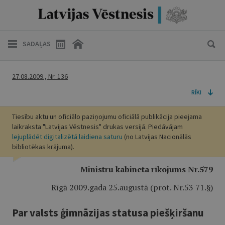
SADAĻAS
27.08.2009., Nr. 136
RĪKI
Tiesību aktu un oficiālo paziņojumu oficiālā publikācija pieejama
laikraksta "Latvijas Vēstnesis" drukas versijā. Piedāvājam
lejuplādēt digitalizētā laidiena saturu
(no Latvijas Nacionālās
bibliotēkas krājuma).
Ministru kabineta rīkojums Nr.579
Rīgā 2009.gada 25.augustā (prot. Nr.53 71.§)
Par valsts ģimnāzijas statusa piešķiršanu