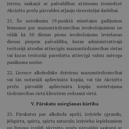
īsteno, saskaņā ar pašvaldības atzinumu izsniedzot
Akcizēto preču pārvaldes atļauju vienreizējai darbībai.
21. Šo noteikumu 19.punktā minētajos gadījumos
lēmumus par mazumtirdzniecības ierobežojumiem ne
vēlāk kā 30 dienas pirms ierobežojumu ieviešanas
dienas pieņem pašvaldība, kuras administratīvajā
teritorijā atrodas attiecīgās mazumtirdzniecības vietas
vai kuras teritorijā paredzēta attiecīgā valsts mēroga
pasākuma norise.
22. Licence alkoholisko dzērienu mazumtirdzniecībai
vai tās notariāli apliecināta kopija, vai tās Akcizēto
preču pārvaldē apliecināta kopija novietojama
tirdzniecības vietā klientiem redzamā vietā.
V. Pārskatu sniegšanas kārtība
23. Pārskatus par alkohola apriti, izejvielu (graudu,
jēlspirta, spirta, spirtu saturošu izejvielu) iepirkumiem
un līgumu izpildi Akcizēto preču pārvaldei saskaņā ar