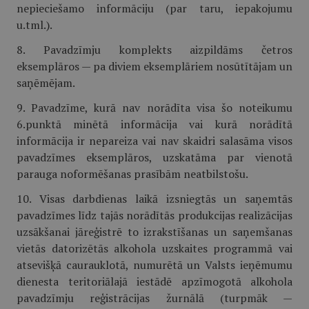
nepieciešamo informāciju (par taru, iepakojumu
u.tml.).
8. Pavadzīmju komplekts aizpildāms četros
eksemplāros — pa diviem eksemplāriem nosūtītājam un
saņēmējam.
9. Pavadzīme, kurā nav norādīta visa šo noteikumu
6.punktā minētā informācija vai kurā norādītā
informācija ir nepareiza vai nav skaidri salasāma visos
pavadzīmes eksemplāros, uzskatāma par vienotā
parauga noformēšanas prasībām neatbilstošu.
10. Visas darbdienas laikā izsniegtās un saņemtās
pavadzīmes līdz tajās norādītās produkcijas realizācijas
uzsākšanai jāreģistrē to izrakstīšanas un saņemšanas
vietās datorizētās alkohola uzskaites programmā vai
atsevišķā caurauklotā, numurētā un Valsts ieņēmumu
dienesta teritoriālajā iestādē apzīmogotā alkohola
pavadzīmju reģistrācijas žurnālā (turpmāk —