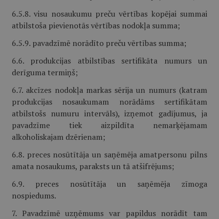
6.5.8. visu nosaukumu preču vērtības kopējai summai
atbilstoša pievienotās vērtības nodokļa summa;
6.5.9. pavadzīmē norādīto preču vērtības summa;
6.6. produkcijas atbilstības sertifikāta numurs un
derīguma termiņš;
6.7. akcīzes nodokļa markas sērija un numurs (katram
produkcijas nosaukumam norādāms sertifikātam
atbilstošs numuru intervāls), izņemot gadījumus, ja
pavadzīme tiek aizpildīta nemarķējamam
alkoholiskajam dzērienam;
6.8. preces nosūtītāja un saņēmēja amatpersonu pilns
amata nosaukums, paraksts un tā atšifrējums;
6.9. preces nosūtītāja un saņēmēja zīmoga
nospiedums.
7. Pavadzīmē uzņēmums var papildus norādīt tam