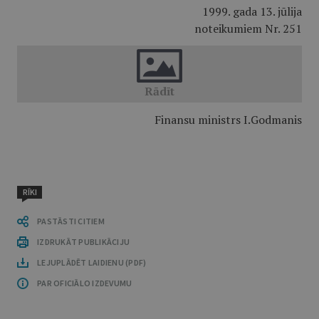
1999. gada 13. jūlija
noteikumiem Nr. 251
Finansu ministrs I.Godmanis
RĪKI
PASTĀSTI CITIEM
IZDRUKĀT PUBLIKĀCIJU
LEJUPLĀDĒT LAIDIENU (PDF)
PAR OFICIĀLO IZDEVUMU