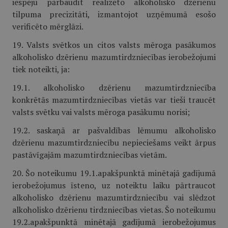
iespēju pārbaudīt realizēto alkoholisko dzērienu
tilpuma precizitāti, izmantojot uzņēmumā esošo
verificēto mērglāzi.
19. Valsts svētkos un citos valsts mēroga pasākumos
alkoholisko dzērienu mazumtirdzniecības ierobežojumi
tiek noteikti, ja:
19.1. alkoholisko dzērienu mazumtirdzniecība
konkrētās mazumtirdzniecības vietās var tieši traucēt
valsts svētku vai valsts mēroga pasākumu norisi;
19.2. saskaņā ar pašvaldības lēmumu alkoholisko
dzērienu mazumtirdzniecību nepieciešams veikt ārpus
pastāvīgajām mazumtirdzniecības vietām.
20. Šo noteikumu 19.1.apakšpunktā minētajā gadījumā
ierobežojumus īsteno, uz noteiktu laiku pārtraucot
alkoholisko dzērienu mazumtirdzniecību vai slēdzot
alkoholisko dzērienu tirdzniecības vietas. Šo noteikumu
19.2.apakšpunktā minētajā gadījumā ierobežojumus