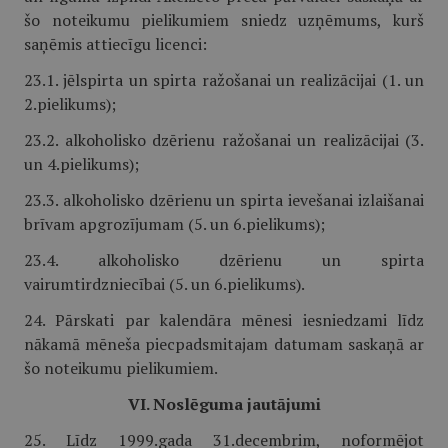
šo noteikumu pielikumiem sniedz uzņēmums, kurš
saņēmis attiecīgu licenci:
23.1. jēlspirta un spirta ražošanai un realizācijai (1. un
2.pielikums);
23.2. alkoholisko dzērienu ražošanai un realizācijai (3.
un 4.pielikums);
23.3. alkoholisko dzērienu un spirta ievešanai izlaišanai
brīvam apgrozījumam (5. un 6.pielikums);
23.4. alkoholisko dzērienu un spirta
vairumtirdzniecībai (5. un 6.pielikums).
24. Pārskati par kalendāra mēnesi iesniedzami līdz
nākamā mēneša piecpadsmitajam datumam saskaņā ar
šo noteikumu pielikumiem.
VI. Noslēguma jautājumi
25. Līdz 1999.gada 31.decembrim, noformējot