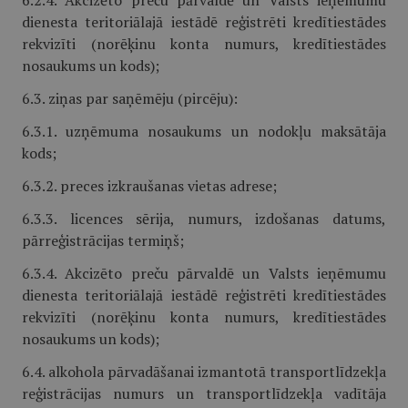
6.2.4. Akcizēto preču pārvaldē un Valsts ieņēmumu
dienesta teritoriālajā iestādē reģistrēti kredītiestādes
rekvizīti (norēķinu konta numurs, kredītiestādes
nosaukums un kods);
6.3. ziņas par saņēmēju (pircēju):
6.3.1. uzņēmuma nosaukums un nodokļu maksātāja
kods;
6.3.2. preces izkraušanas vietas adrese;
6.3.3. licences sērija, numurs, izdošanas datums,
pārreģistrācijas termiņš;
6.3.4. Akcizēto preču pārvaldē un Valsts ieņēmumu
dienesta teritoriālajā iestādē reģistrēti kredītiestādes
rekvizīti (norēķinu konta numurs, kredītiestādes
nosaukums un kods);
6.4. alkohola pārvadāšanai izmantotā transportlīdzekļa
reģistrācijas numurs un transportlīdzekļa vadītāja