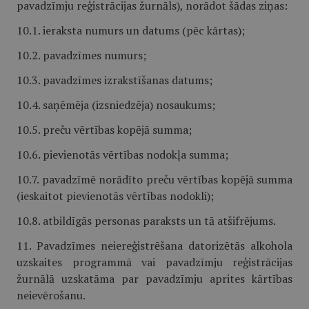
pavadzīmju reģistrācijas žurnāls), norādot šādas ziņas:
10.1. ieraksta numurs un datums (pēc kārtas);
10.2. pavadzīmes numurs;
10.3. pavadzīmes izrakstīšanas datums;
10.4. saņēmēja (izsniedzēja) nosaukums;
10.5. preču vērtības kopējā summa;
10.6. pievienotās vērtības nodokļa summa;
10.7. pavadzīmē norādīto preču vērtības kopējā summa
(ieskaitot pievienotās vērtības nodokli);
10.8. atbildīgās personas paraksts un tā atšifrējums.
11. Pavadzīmes neiereģistrēšana datorizētās alkohola
uzskaites programmā vai pavadzīmju reģistrācijas
žurnālā uzskatāma par pavadzīmju aprites kārtības
neievērošanu.