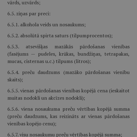
vārds, uzvārds;
6.5. ziņas par preci:
6.5.1. alkohola veids un nosaukums;
6.5.2. absolūtā spirta saturs (tilpumprocentos);
6.5.3. atsevišķas mazākās pārdošanas vienības
(fasējums — pudeles, krūkas, bundžiņas, tetrapakas,
mucas, cisternas u.c.) tilpums (litros);
6.5.4. preču daudzums (mazāko pārdošanas vienību
skaits);
6.5.5. vienas pārdošanas vienības kopējā cena (ieskaitot
muitas nodokli un akcīzes nodokli);
6.5.6. viena nosaukuma preču vērtības kopējā summa
(preču daudzums, kas reizināts ar vienas pārdošanas
vienības kopējo cenu);
6.5.7. visu nosaukumu preču vērtības kopējā summa;