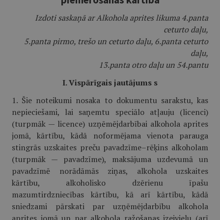
Izdoti saskaņā ar Alkohola aprites likuma 4.panta
ceturto daļu,
5.panta pirmo, trešo un ceturto daļu, 6.panta ceturto
daļu,
13.panta otro daļu un 54.pantu
I. Vispārīgais jautājums s
1. Šie noteikumi nosaka to dokumentu sarakstu, kas
nepieciešami, lai saņemtu speciālo atļauju (licenci)
(turpmāk — licence) uzņēmējdarbībai alkohola aprites
jomā, kārtību, kādā noformējama vienota parauga
stingrās uzskaites preču pavadzīme–rēķins alkoholam
(turpmāk — pavadzīme), maksājuma uzdevumā un
pavadzīmē norādāmās ziņas, alkohola uzskaites
kārtību, alkoholisko dzērienu īpašu
mazumtirdzniecības kārtību, kā arī kārtību, kādā
sniedzami pārskati par uzņēmējdarbību alkohola
aprites jomā un par alkohola ražošanas izejvielu (arī