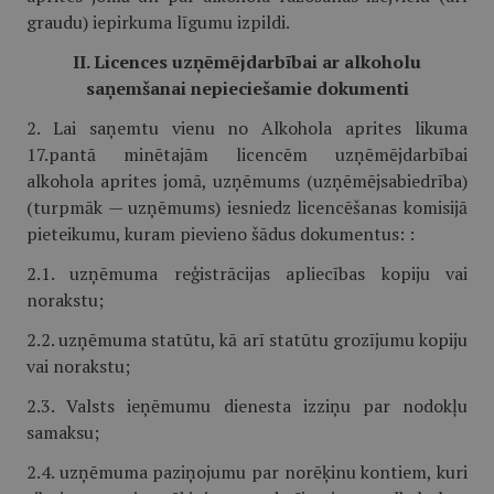
graudu) iepirkuma līgumu izpildi.
II. Licences uzņēmējdarbībai ar alkoholu
saņemšanai nepieciešamie dokumenti
2. Lai saņemtu vienu no Alkohola aprites likuma
17.pantā minētajām licencēm uzņēmējdarbībai
alkohola aprites jomā, uzņēmums (uzņēmējsabiedrība)
(turpmāk — uzņēmums) iesniedz licencēšanas komisijā
pieteikumu, kuram pievieno šādus dokumentus: :
2.1. uzņēmuma reģistrācijas apliecības kopiju vai
norakstu;
2.2. uzņēmuma statūtu, kā arī statūtu grozījumu kopiju
vai norakstu;
2.3. Valsts ieņēmumu dienesta izziņu par nodokļu
samaksu;
2.4. uzņēmuma paziņojumu par norēķinu kontiem, kuri