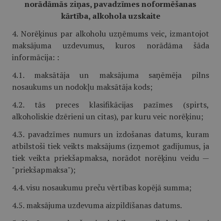
norādāmās ziņas, pavadzīmes noformēšanas
kārtība, alkohola uzskaite
4. Norēķinus par alkoholu uzņēmums veic, izmantojot
maksājuma uzdevumus, kuros norādāma šāda
informācija: :
4.1. maksātāja un maksājuma saņēmēja pilns
nosaukums un nodokļu maksātāja kods;
4.2. tās preces klasifikācijas pazīmes (spirts,
alkoholiskie dzērieni un citas), par kuru veic norēķinu;
4.3. pavadzīmes numurs un izdošanas datums, kuram
atbilstoši tiek veikts maksājums (izņemot gadījumus, ja
tiek veikta priekšapmaksa, norādot norēķinu veidu —
"priekšapmaksa");
4.4. visu nosaukumu preču vērtības kopējā summa;
4.5. maksājuma uzdevuma aizpildīšanas datums.