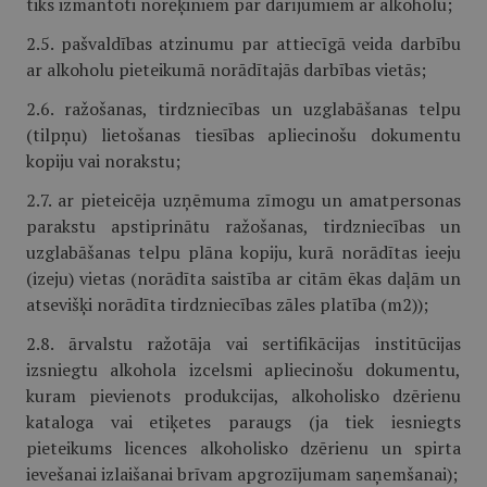
tiks izmantoti norēķiniem par darījumiem ar alkoholu;
2.5. pašvaldības atzinumu par attiecīgā veida darbību
ar alkoholu pieteikumā norādītajās darbības vietās;
2.6. ražošanas, tirdzniecības un uzglabāšanas telpu
(tilpņu) lietošanas tiesības apliecinošu dokumentu
kopiju vai norakstu;
2.7. ar pieteicēja uzņēmuma zīmogu un amatpersonas
parakstu apstiprinātu ražošanas, tirdzniecības un
uzglabāšanas telpu plāna kopiju, kurā norādītas ieeju
(izeju) vietas (norādīta saistība ar citām ēkas daļām un
atsevišķi norādīta tirdzniecības zāles platība (m2));
2.8. ārvalstu ražotāja vai sertifikācijas institūcijas
izsniegtu alkohola izcelsmi apliecinošu dokumentu,
kuram pievienots produkcijas, alkoholisko dzērienu
kataloga vai etiķetes paraugs (ja tiek iesniegts
pieteikums licences alkoholisko dzērienu un spirta
ievešanai izlaišanai brīvam apgrozījumam saņemšanai);