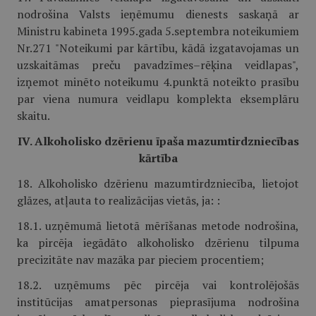
nodrošina Valsts ieņēmumu dienests saskaņā ar
Ministru kabineta 1995.gada 5.septembra noteikumiem
Nr.271 "Noteikumi par kārtību, kādā izgatavojamas un
uzskaitāmas preču pavadzīmes–rēķina veidlapas",
izņemot minēto noteikumu 4.punktā noteikto prasību
par viena numura veidlapu komplekta eksemplāru
skaitu.
IV. Alkoholisko dzērienu īpaša mazumtirdzniecības
kārtība
18. Alkoholisko dzērienu mazumtirdzniecība, lietojot
glāzes, atļauta to realizācijas vietās, ja: :
18.1. uzņēmumā lietotā mērīšanas metode nodrošina,
ka pircēja iegādāto alkoholisko dzērienu tilpuma
precizitāte nav mazāka par pieciem procentiem;
18.2. uzņēmums pēc pircēja vai kontrolējošās
institūcijas amatpersonas pieprasījuma nodrošina