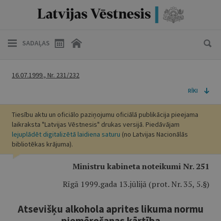
SADAĻAS
16.07.1999., Nr. 231/232
RĪKI
Tiesību aktu un oficiālo paziņojumu oficiālā publikācija pieejama
laikraksta "Latvijas Vēstnesis" drukas versijā. Piedāvājam
lejuplādēt digitalizētā laidiena saturu
(no Latvijas Nacionālās
bibliotēkas krājuma).
Ministru kabineta noteikumi Nr. 251
Rīgā 1999.gada 13.jūlijā (prot. Nr. 35, 5.§)
Atsevišķu alkohola aprites likuma normu
piemērošanas kārtība