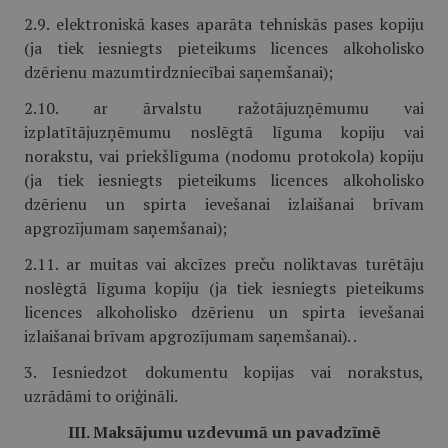
2.9. elektroniskā kases aparāta tehniskās pases kopiju
(ja tiek iesniegts pieteikums licences alkoholisko
dzērienu mazumtirdzniecībai saņemšanai);
2.10. ar ārvalstu ražotājuzņēmumu vai
izplatītājuzņēmumu noslēgtā līguma kopiju vai
norakstu, vai priekšlīguma (nodomu protokola) kopiju
(ja tiek iesniegts pieteikums licences alkoholisko
dzērienu un spirta ievešanai izlaišanai brīvam
apgrozījumam saņemšanai);
2.11. ar muitas vai akcīzes preču noliktavas turētāju
noslēgtā līguma kopiju (ja tiek iesniegts pieteikums
licences alkoholisko dzērienu un spirta ievešanai
izlaišanai brīvam apgrozījumam saņemšanai). .
3. Iesniedzot dokumentu kopijas vai norakstus,
uzrādāmi to oriģināli.
III. Maksājumu uzdevumā un pavadzīmē