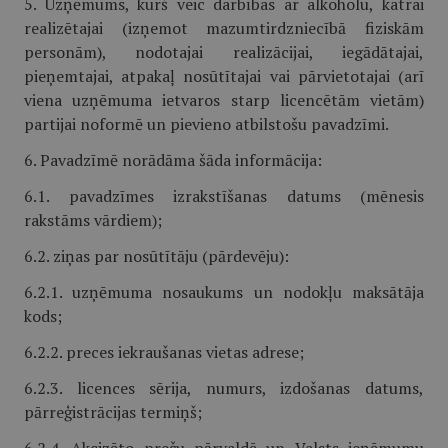
5. Uzņēmums, kurš veic darbības ar alkoholu, katrai
realizētajai (izņemot mazumtirdzniecībā fiziskām
personām), nodotajai realizācijai, iegādātajai,
pieņemtajai, atpakaļ nosūtītajai vai pārvietotajai (arī
viena uzņēmuma ietvaros starp licencētām vietām)
partijai noformē un pievieno atbilstošu pavadzīmi.
6. Pavadzīmē norādāma šāda informācija:
6.1. pavadzīmes izrakstīšanas datums (mēnesis
rakstāms vārdiem);
6.2. ziņas par nosūtītāju (pārdevēju):
6.2.1. uzņēmuma nosaukums un nodokļu maksātāja
kods;
6.2.2. preces iekraušanas vietas adrese;
6.2.3. licences sērija, numurs, izdošanas datums,
pārreģistrācijas termiņš;