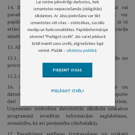
Lai vietne pilnvērtīgi darbotos, tiek
14. Datorizētās alkohola uzskaites programmā vai
izmantotas nepieciešamās (obligātās)
pavadzīmju reģistrācijas žurnālā uzņēmums var
sīkdatnes. Ar Jūsu piekrišanu var tikt
papildus norādīt tam nepieciešamo informāciju, ja tā
izmantotas vēl citas – statistikas, sociālo
attiecas uz alkoholu. Citu preču pavadzīmju reģistrācija
mediju un funkcionalitātes. Papildinformācijai
minētajā programmā vai žurnālā nav atļauta.
atveriet "Pielāgot izvēli". Jūs varat jebkurā
brīdī mainīt savu izvēli, atgriežoties šajā
15. Alkohola uzskaites dokumenti glabājami:
vietnē. Plašāk –
sīkdatņu politikā
.
15.1. tirdzniecības un uzglabāšanas vietā — gadu no
preces saņemšanas vai nosūtīšanas dienas;
PIEŅEMT VISAS
15.2. uzņēmumā — piecus gadus.
16. Alkohola uzskaites dokumenti kārtojami un
PIELĀGOT IZVĒLI
datorizētās alkohola uzskaites programmā apkopotie
dati glabājami saskaņā ar normatīvajiem aktiem.
Uzņēmums nodrošina datorizētās alkohola uzskaites
programmā ievadītās informācijas saglabāšanu,
nemainību, kā arī pieejamību (darbalaikā).
17. Pavadzīmes veidlapu izgatavošanu un uzskaiti