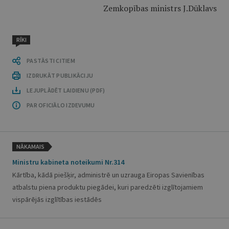
Zemkopības ministrs J.Dūklavs
RĪKI
PASTĀSTI CITIEM
IZDRUKĀT PUBLIKĀCIJU
LEJUPLĀDĒT LAIDIENU (PDF)
PAR OFICIĀLO IZDEVUMU
NĀKAMAIS
Ministru kabineta noteikumi Nr.314
Kārtība, kādā piešķir, administrē un uzrauga Eiropas Savienības
atbalstu piena produktu piegādei, kuri paredzēti izglītojamiem
vispārējās izglītības iestādēs