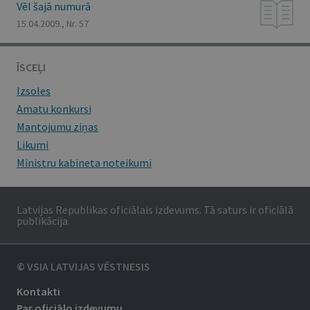
Vēl šajā numurā
15.04.2009., Nr. 57
ĪSCEĻI
Izsoles
Amatu konkursi
Mantojumu ziņas
Likumi
Ministru kabineta noteikumi
Latvijas Republikas oficiālais izdevums. Tā saturs ir oficiālā
publikācija.
© VSIA LATVIJAS VĒSTNESIS
Kontakti
Par oficiālo izdevumu