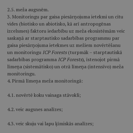
2.5. meža augsnēm.
3. Monitoringu par gaisa piesārņojuma ietekmi un citu
vides (biotisko un abiotisko, kā arī antropogēnas
izcelsmes) faktoru iedarbību uz meža ekosistēmām veic
saskaņā ar starptautisko sadarbības programmu par
gaisa piesārņojuma ietekmes uz mežiem novērtēšanu
un monitoringu
ICP Forests
(turpmāk – starptautiskā
sadarbības programma
ICP Forests
), īstenojot pirmā
līmeņa (sistemātisko) un otrā līmeņa (intensīvo) meža
monitoringu.
4. Pirmā līmeņa meža monitoringā:
4.1. novērtē koku vainaga stāvokli;
4.2. veic augsnes analīzes;
4.3. veic skuju vai lapu ķīmiskās analīzes;