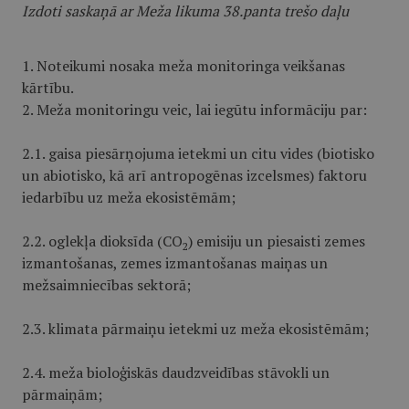
Izdoti saskaņā ar Meža likuma 38.panta trešo daļu
1. Noteikumi nosaka meža monitoringa veikšanas
kārtību.
2. Meža monitoringu veic, lai iegūtu informāciju par:
2.1. gaisa piesārņojuma ietekmi un citu vides (biotisko
un abiotisko, kā arī antropogēnas izcelsmes) faktoru
iedarbību uz meža ekosistēmām;
2.2. oglekļa dioksīda (CO
) emisiju un piesaisti zemes
2
izmantošanas, zemes izmantošanas maiņas un
mežsaimniecības sektorā;
2.3. klimata pārmaiņu ietekmi uz meža ekosistēmām;
2.4. meža bioloģiskās daudzveidības stāvokli un
pārmaiņām;