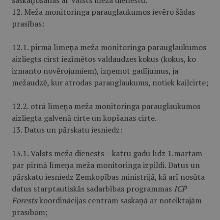
saskaņošanas ar Valsts meža dienestu.
12. Meža monitoringa parauglaukumos ievēro šādas
prasības:
12.1. pirmā līmeņa meža monitoringa parauglaukumos
aizliegts cirst iezīmētos valdaudzes kokus (kokus, ko
izmanto novērojumiem), izņemot gadījumus, ja
mežaudzē, kur atrodas parauglaukums, notiek kailcirte;
12.2. otrā līmeņa meža monitoringa parauglaukumos
aizliegta galvenā cirte un kopšanas cirte.
13. Datus un pārskatu iesniedz:
13.1. Valsts meža dienests – katru gadu līdz 1.martam –
par pirmā līmeņa meža monitoringa izpildi. Datus un
pārskatu iesniedz Zemkopības ministrijā, kā arī nosūta
datus starptautiskās sadarbības programmas
ICP
Forests
koordinācijas centram saskaņā ar noteiktajām
prasībām;