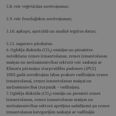
5.8. veic veģetācijas novērojumus;
5.9. veic fenoloģiskos novērojumus;
5.10. apkopo, apstrādā un analizē iegūtos datus;
5.11. sagatavo pārskatus.
6. Oglekļa dioksīda (CO
) emisijas un piesaistes
2
noteikšanu zemes izmantošanas, zemes izmantošanas
maiņas un mežsaimniecības sektorā veic saskaņā ar
Klimata pārmaiņu starpvaldību padomes (
IPCC
)
2003.gadā noteiktajām labas prakses vadlīnijām zemes
izmantošanai, zemes izmantošanas maiņai un
mežsaimniecībai (turpmāk – vadlīnijas).
7. Oglekļa dioksīda (CO
) emisiju un piesaisti zemes
2
izmantošanas, zemes izmantošanas maiņas un
mežsaimniecības sektorā aprēķina sadalījumā pa zemes
izmantošanas kategorijām saskaņā ar vadlīnijās