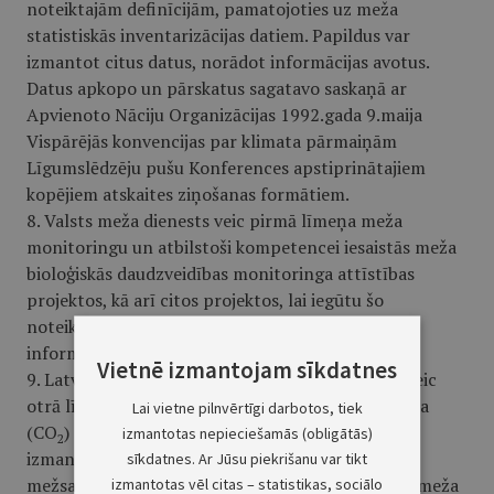
noteiktajām definīcijām, pamatojoties uz meža
statistiskās inventarizācijas datiem. Papildus var
izmantot citus datus, norādot informācijas avotus.
Datus apkopo un pārskatus sagatavo saskaņā ar
Apvienoto Nāciju Organizācijas 1992.gada 9.maija
Vispārējās konvencijas par klimata pārmaiņām
Līgumslēdzēju pušu Konferences apstiprinātajiem
kopējiem atskaites ziņošanas formātiem.
8. Valsts meža dienests veic pirmā līmeņa meža
monitoringu un atbilstoši kompetencei iesaistās meža
bioloģiskās daudzveidības monitoringa attīstības
projektos, kā arī citos projektos, lai iegūtu šo
noteikumu 2.3., 2.4. un 2.5.apakšpunktā minēto
informāciju.
Vietnē izmantojam sīkdatnes
9. Latvijas Valsts mežzinātnes institūts “Silava” veic
otrā līmeņa meža monitoringu un oglekļa dioksīda
Lai vietne pilnvērtīgi darbotos, tiek
(CO
) emisijas un piesaistes noteikšanu zemes
izmantotas nepieciešamās (obligātās)
2
izmantošanas, zemes izmantošanas maiņas un
sīkdatnes. Ar Jūsu piekrišanu var tikt
mežsaimniecības sektorā, kā arī iesaistās Eiropas meža
izmantotas vēl citas – statistikas, sociālo