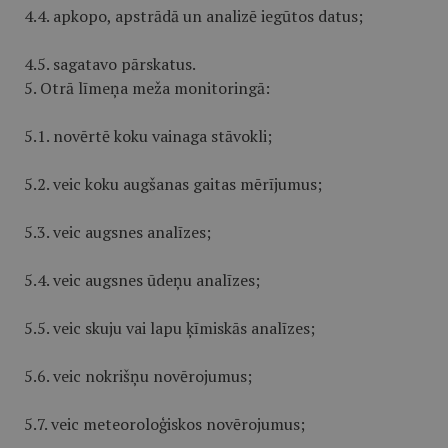
4.4. apkopo, apstrādā un analizē iegūtos datus;
4.5. sagatavo pārskatus.
5. Otrā līmeņa meža monitoringā:
5.1. novērtē koku vainaga stāvokli;
5.2. veic koku augšanas gaitas mērījumus;
5.3. veic augsnes analīzes;
5.4. veic augsnes ūdeņu analīzes;
5.5. veic skuju vai lapu ķīmiskās analīzes;
5.6. veic nokrišņu novērojumus;
5.7. veic meteoroloģiskos novērojumus;