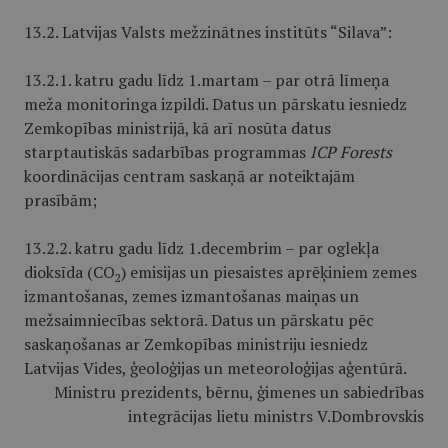
13.2. Latvijas Valsts mežzinātnes institūts “Silava”:
13.2.1. katru gadu līdz 1.martam – par otrā līmeņa
meža monitoringa izpildi. Datus un pārskatu iesniedz
Zemkopības ministrijā, kā arī nosūta datus
starptautiskās sadarbības programmas
ICP Forests
koordinācijas centram saskaņā ar noteiktajām
prasībām;
13.2.2. katru gadu līdz 1.decembrim – par oglekļa
dioksīda (CO
) emisijas un piesaistes aprēķiniem zemes
2
izmantošanas, zemes izmantošanas maiņas un
mežsaimniecības sektorā. Datus un pārskatu pēc
saskaņošanas ar Zemkopības ministriju iesniedz
Latvijas Vides, ģeoloģijas un meteoroloģijas aģentūrā.
Ministru prezidents, bērnu, ģimenes un sabiedrības
integrācijas lietu ministrs V.Dombrovskis