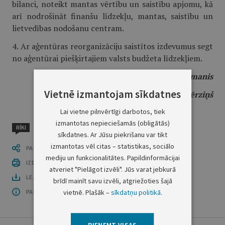
bilanci, noteikt mantas vērtību un saistību apjomu, kā
arī nodrošināt finanšu līdzekļu, mantas, saistību un
lietvedības nodošanu centram.
4. Ar aģentūras reorganizāciju saistītos izdevumus segt
no aģentūrai piešķirtajiem valsts budžeta līdzekļiem.
Ministru prezidents
I.Godmanis
Vietnē izmantojam sīkdatnes
Tieslietu ministrs
G.Bērziņš
Lai vietne pilnvērtīgi darbotos, tiek
izmantotas nepieciešamās (obligātās)
RĪKI
sīkdatnes. Ar Jūsu piekrišanu var tikt
izmantotas vēl citas – statistikas, sociālo
PASTĀSTI CITIEM
mediju un funkcionalitātes. Papildinformācijai
IZDRUKĀT PUBLIKĀCIJU
atveriet "Pielāgot izvēli". Jūs varat jebkurā
LEJUPLĀDĒT LAIDIENU (PDF)
brīdī mainīt savu izvēli, atgriežoties šajā
vietnē. Plašāk –
sīkdatņu politikā
.
PAR OFICIĀLO IZDEVUMU
PIEŅEMT VISAS