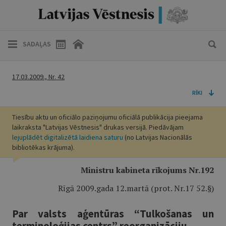
SADAĻAS
17.03.2009., Nr. 42
RĪKI
Tiesību aktu un oficiālo paziņojumu oficiālā publikācija pieejama
laikraksta "Latvijas Vēstnesis" drukas versijā. Piedāvājam
lejuplādēt digitalizētā laidiena saturu
(no Latvijas Nacionālās
bibliotēkas krājuma).
Ministru kabineta rīkojums Nr.192
Rīgā 2009.gada 12.martā (prot. Nr.17 52.§)
Par valsts aģentūras “Tulkošanas un
terminoloģijas centrs” reorganizāciju