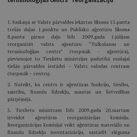
1. Saskaņā ar Valsts pārvaldes iekārtas likuma 15.panta
trešās daļas 1.punktu un Publisko aģentūru likuma
8.panta pirmo daļu līdz 2009.gada 1.jūlijam
reorganizēt valsts aģentūru “Tulkošanas un
terminoloģijas centrs” (turpmāk – aģentūra),
pievienojot to Tieslietu ministrijas padotībā esošajai
tiešās pārvaldes iestādei – Valsts valodas centram
(turpmāk – centrs).
2. Noteikt, ka centrs ir aģentūras funkciju, tiesību,
saistību, finanšu līdzekļu, mantas un lietvedības
pārņēmējs.
3. Tieslietu ministram līdz 2009.gada 20.martam
izveidot aģentūras reorganizācijas komisiju.
Reorganizācijas komisijai veikt aģentūras materiālo un
finanšu līdzekļu inventarizāciju, sastādīt slēguma