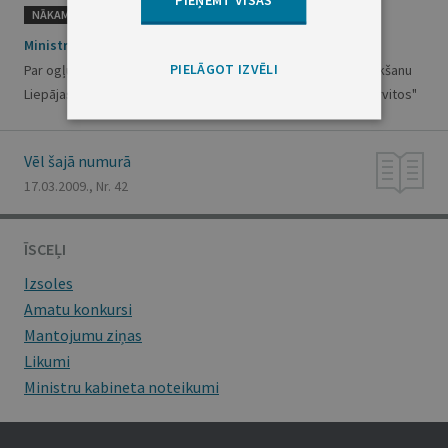
NĀKAMAIS
Ministru kabineta rīkojums Nr.193
PIELĀGOT IZVĒLI
Par ogļūdeņražu izpētes un ieguves licences laukuma noteikšanu
Liepājas rajona Nīcas pagasta "Jūraskāpās", "Maigās" un "Tervitos"
Vēl šajā numurā
17.03.2009., Nr. 42
ĪSCEĻI
Izsoles
Amatu konkursi
Mantojumu ziņas
Likumi
Ministru kabineta noteikumi