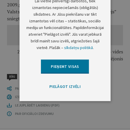
Lai vietne pilnvērtīgi darbotos, tiek
2009.gada 24.februāra noteikumiem Nr.179
izmantotas nepieciešamās (obligātās)
Valsts aģentūras “Latvijas Lauksaimniecības muzejs”
sīkdatnes. Ar Jūsu piekrišanu var tikt
sniegto publisko maksas pakalpojumu cenrādis
izmantotas vēl citas – statistikas, sociālo
mediju un funkcionalitātes. Papildinformācijai
atveriet "Pielāgot izvēli". Jūs varat jebkurā
brīdī mainīt savu izvēli, atgriežoties šajā
vietnē. Plašāk –
sīkdatņu politikā
.
Zemkopības ministra pienākumu izpildītājs – vides
ministrs R.Vējonis
PIEŅEMT VISAS
RĪKI
PIELĀGOT IZVĒLI
PASTĀSTI CITIEM
IZDRUKĀT PUBLIKĀCIJU
LEJUPLĀDĒT LAIDIENU (PDF)
PAR OFICIĀLO IZDEVUMU