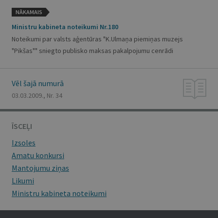
NĀKAMAIS
Ministru kabineta noteikumi Nr.180
Noteikumi par valsts aģentūras "K.Ulmaņa piemiņas muzejs
"Pikšas"" sniegto publisko maksas pakalpojumu cenrādi
Vēl šajā numurā
03.03.2009., Nr. 34
ĪSCEĻI
Izsoles
Amatu konkursi
Mantojumu ziņas
Likumi
Ministru kabineta noteikumi