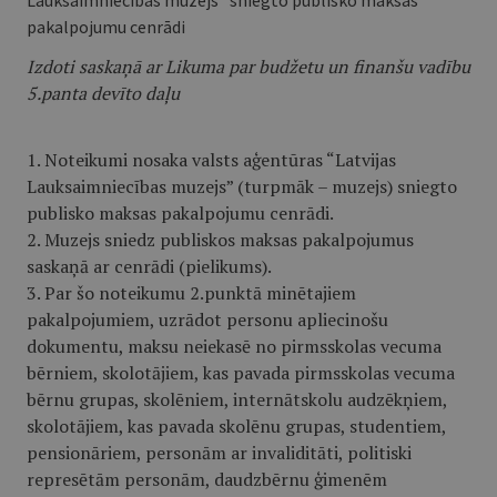
Lauksaimniecības muzejs” sniegto publisko maksas
pakalpojumu cenrādi
Izdoti saskaņā ar Likuma par budžetu un finanšu vadību
5.panta devīto daļu
1. Noteikumi nosaka valsts aģentūras “Latvijas
Lauksaimniecības muzejs” (turpmāk – muzejs) sniegto
publisko maksas pakalpojumu cenrādi.
2. Muzejs sniedz publiskos maksas pakalpojumus
saskaņā ar cenrādi (pie­likums).
3. Par šo noteikumu 2.punktā minētajiem
pakalpojumiem, uzrādot per­sonu aplie­cinošu
dokumentu, maksu neiekasē no pirmsskolas vecuma
bērniem, skolotājiem, kas pavada pirmsskolas vecuma
bērnu grupas, skolēniem, internātskolu audzēkņiem,
skolotājiem, kas pavada skolēnu grupas, studentiem,
pensionāriem, personām ar invaliditāti, politiski
represētām personām, daudzbērnu ģimenēm