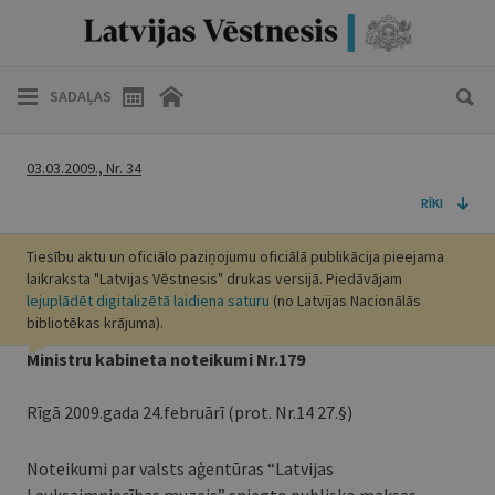
SADAĻAS
03.03.2009., Nr. 34
RĪKI
Tiesību aktu un oficiālo paziņojumu oficiālā publikācija pieejama
laikraksta "Latvijas Vēstnesis" drukas versijā. Piedāvājam
lejuplādēt digitalizētā laidiena saturu
(no Latvijas Nacionālās
bibliotēkas krājuma).
Ministru kabineta noteikumi Nr.179
Rīgā 2009.gada 24.februārī (prot. Nr.14 27.§)
Noteikumi par valsts aģentūras “Latvijas