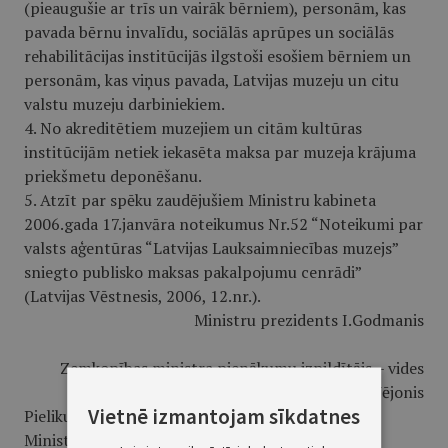
(pieaugušie ar trīs un vairāk bēr­niem), personām, kas
pavada bērnu invalīdu, sociālās aprūpes un sociālās
rehabilitācijas institūcijās ilgstoši esošiem bērniem un
personām, kas viņus pa­vada, Latvijas muzeju un citu
valstu muzeju darbiniekiem.
4. No akreditētiem muzejiem un citām kultūras
institūcijām netiek iekasēta maksa par muzeja krājuma
priekšmetu deponēšanu.
5. Atzīt par spēku zaudējušiem Ministru kabineta
2006.gada 17.janvāra noteikumus Nr.52 “Noteikumi par
valsts aģentūras “Latvijas Lauksaimniecības muzejs”
sniegto publisko maksas pakalpojumu cenrādi”
(Latvijas Vēstnesis, 2006, 12.nr.).
Ministru prezidents I.Godmanis
Zemkopības ministra pienākumu izpildītājs – vides
ministrs R.Vējonis
Vietnē izmantojam sīkdatnes
Pielikums
Ministru kabineta