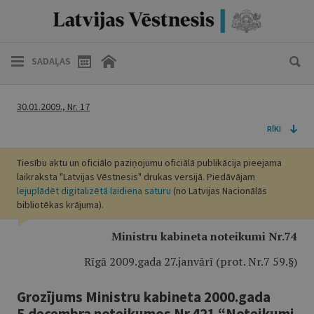
SADAĻAS
30.01.2009., Nr. 17
RĪKI
Tiesību aktu un oficiālo paziņojumu oficiālā publikācija pieejama
laikraksta "Latvijas Vēstnesis" drukas versijā. Piedāvājam
lejuplādēt digitalizētā laidiena saturu
(no Latvijas Nacionālās
bibliotēkas krājuma).
Ministru kabineta noteikumi Nr.74
Rīgā 2009.gada 27.janvārī (prot. Nr.7 59.§)
Grozījums Ministru kabineta 2000.gada
5.decembra noteikumos Nr.421 “Noteikumi