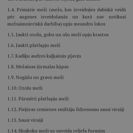
1.4. Primārie meži (mežs, kas izveidojies dabiskā veidā
pēc augsnes izveidošanās un kurā nav notikusi
mežsaimnieciskā darbība) upju meandru lokos
1.5. Jaukti ozolu, gobu un ošu meži upju krastos
1.6. Jaukti platlapju meži
1.7. Kadiķu audzes kaļķainās pļavās
1.8. Mežainas jūrmalas kāpas
1.9. Nogāžu un gravu meži
1.10. Ozolu meži
1.11. Pārmitri platlapju meži
1.12. Piejūras zemienes smiltāju līdzenumu sausi virsāji
1.13. Sausi virsāji
1.14. Skujkoku meži uz osveida reljefa formām