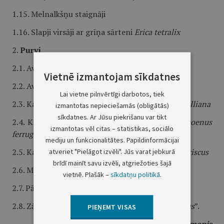
1.15. Melnalkšņu staignāji
1.16. Slapji virsāji ar grīņa sārteni
Erica tetralix
2.
Purvi
2.1. Avoti, kas veido avotkaļķus
Vietnē izmantojam sīkdatnes
2.2. Avoksnāji ap sēravotiem
Lai vietne pilnvērtīgi darbotos, tiek
2.3. Kaļķaini zāļu purvi ar Devela grīsli
Carex davalliana
izmantotas nepieciešamās (obligātās)
sīkdatnes. Ar Jūsu piekrišanu var tikt
2.4. Kaļķaini zāļu purvi ar rūsgano melnceri
Schoenus
izmantotas vēl citas – statistikas, sociālo
ferrugineus
mediju un funkcionalitātes. Papildinformācijai
2.5. Kaļķaini zāļu purvi ar dižo aslapi
atveriet "Pielāgot izvēli". Jūs varat jebkurā
Cladium mariscus
brīdī mainīt savu izvēli, atgriežoties šajā
2.6. Minerālvielām bagāti avoti un avotu purvi
vietnē. Plašāk –
sīkdatņu politikā
.
2.7. Pārejas purvi un slīkšņas
2.8. Zāļu purvi ar strupo doni
Juncus subnodulosus
”.
PIEŅEMT VISAS