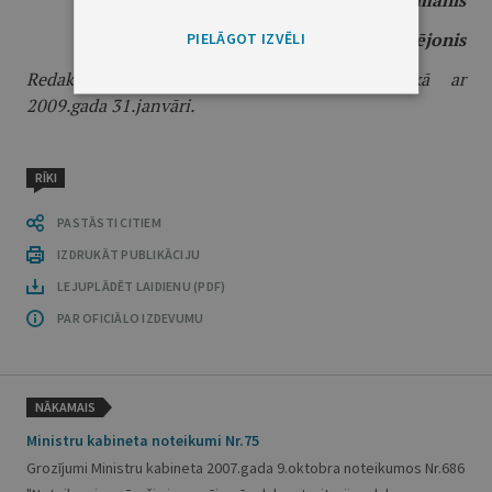
Ministru prezidents
I.Godmanis
PIELĀGOT IZVĒLI
Vides ministrs
R.Vējonis
Redakcijas piebilde: noteikumi stājas spēkā ar
2009.gada 31.janvāri.
RĪKI
PASTĀSTI CITIEM
IZDRUKĀT PUBLIKĀCIJU
LEJUPLĀDĒT LAIDIENU (PDF)
PAR OFICIĀLO IZDEVUMU
NĀKAMAIS
Ministru kabineta noteikumi Nr.75
Grozījumi Ministru kabineta 2007.gada 9.oktobra noteikumos Nr.686