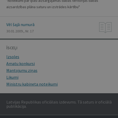
"Noteikumi par īpaši aizsargājamās dabas teritorijas dabas
aizsardzības plāna saturu un izstrādes kārtību"
Vēl šajā numurā
30.01.2009., Nr. 17
ĪSCEĻI
Izsoles
Amatu konkursi
Mantojumu ziņas
Likumi
Ministru kabineta noteikumi
Latvijas Republikas oficiālais izdevums. Tā saturs ir oficiālā
publikācija.