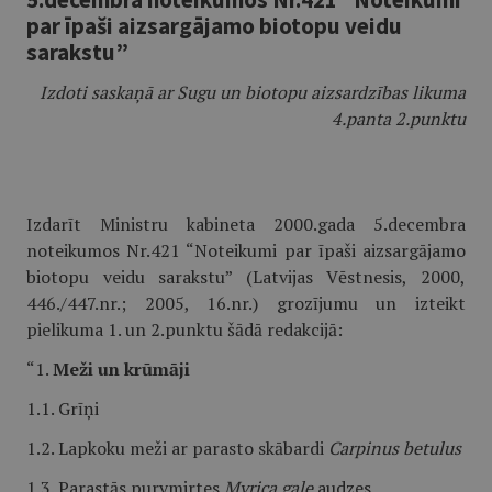
par īpaši aizsargājamo biotopu veidu
sarakstu”
Izdoti saskaņā ar Sugu un biotopu aizsardzības likuma
4.panta 2.punktu
Izdarīt Ministru kabineta 2000.gada 5.decembra
noteikumos Nr.421 “Noteikumi par īpaši aizsargājamo
biotopu veidu sarakstu” (Latvijas Vēstnesis, 2000,
446./447.nr.; 2005, 16.nr.) grozījumu un izteikt
pielikuma 1. un 2.punktu šādā redakcijā:
“1.
Meži un krūmāji
1.1. Grīņi
1.2. Lapkoku meži ar parasto skābardi
Carpinus betulus
1.3. Parastās purvmirtes
Myrica gale
audzes