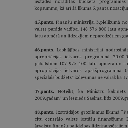
iestādes norādītās budžeta programma
kopsummu, kā arī šā likuma 5.panta nosacīju
45.pants.
Finanšu ministrijai 3.pielikumā no
valsts parāda vadībai 148 376 800 latu ap
latu apmērā un līdzekļiem neparedzētiem ga
46.pants.
Labklājības ministrijai nodrošin
apropriācijas ietvaros programmā 20.00.0
pabalstiem 107 975 100 latu apmērā un soc
apropriācijas ietvaros apakšprogrammā 04
speciālais budžets” izdevumus ne vairāk kā 1
47.pants.
Noteikt, ka Ministru kabinets 
2009.gadam” un iesniedz Saeimai līdz 2009.g
48.pants.
Izstrādājot grozījumus likumā “Pa
citu centrālo valsts iestāžu finansējumu 
ārvalstu finanšu palīdzības līdzfinansētajiem p