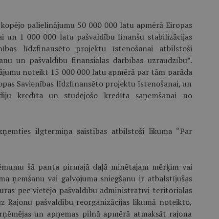
kopējo palielinājumu 50 000 000 latu apmērā Eiropas
i un 1 000 000 latu pašvaldību finanšu stabilizācijas
bas līdzfinansēto projektu īstenošanai atbilstoši
anu un pašvaldību finansiālās darbības uzraudzību”.
nājumu noteikt 15 000 000 latu apmērā par tām parāda
opas Savienības līdzfinansēto projektu īstenošanai, un
diju kredīta un studējošo kredīta saņemšanai no
ņemties ilgtermiņa saistības atbilstoši likuma “Par
zņēmumu šā panta pirmajā daļā minētajam mērķim vai
uma ņemšanu vai galvojuma sniegšanu ir atbalstījušas
ras pēc vietējo pašvaldību administratīvi teritoriālās
z Rajonu pašvaldību reorganizācijas likumā noteikto,
pārņēmējas un apņemas pilnā apmērā atmaksāt rajona