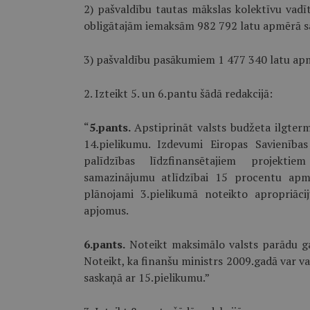
2) pašvaldību tautas mākslas kolektīvu vadī
obligātajām iemaksām 982 792 latu apmērā sa
3) pašvaldību pasākumiem 1 477 340 latu apm
2. Izteikt 5. un 6.pantu šādā redakcijā:
“
5.pants.
Apstiprināt valsts budžeta ilgter
14.pielikumu. Izdevumi Eiropas Savienība
palīdzības līdzfinansētajiem projektie
samazinājumu atlīdzībai 15 procentu apmē
plānojami 3.pielikumā noteikto apropriāci
apjomus.
6.pants.
Noteikt maksimālo valsts parādu g
Noteikt, ka finanšu ministrs 2009.gadā var v
saskaņā ar 15.pielikumu.”