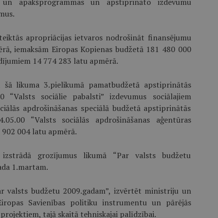
s un apakšprogrammas un apstiprināto izdevumu
mus.
teiktās apropriācijas ietvaros nodrošināt finansējumu
mērā, iemaksām Eiropas Kopienas budžetā 181 480 000
dījumiem 14 774 283 latu apmērā.
āt šā likuma 3.pielikumā pamatbudžetā apstiprinātās
0 “Valsts sociālie pabalsti” izdevumus sociālajiem
iālās apdrošināšanas speciālā budžetā apstiprinātās
.05.00 “Valsts sociālās apdrošināšanas aģentūras
7 902 004 latu apmērā.
izstrādā grozījumus likumā “Par valsts budžetu
ada 1.martam.
r valsts budžetu 2009.gadam”, izvērtēt ministriju un
Eiropas Savienības politiku instrumentu un pārējās
rojektiem, tajā skaitā tehniskajai palīdzībai.