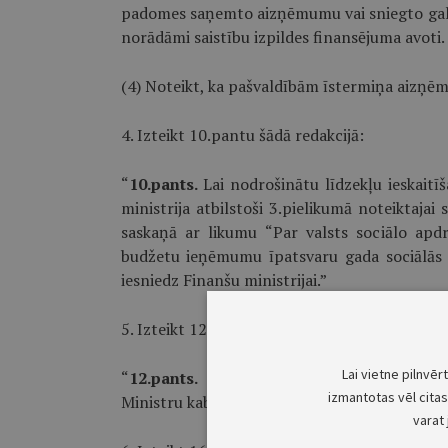
padomes saņemto aizņēmumu vai sniegto gal
norādāmi saistību izpildes finansējuma avoti.
(4) Noteikt, ka pašvaldībām īstermiņa aizņēmu
4. Izteikt 10.pantu šādā redakcijā:
“
10.pants.
Lai nodrošinātu līdzekļu ieskaitī
ministrija atbilstoši 3.pielikumā noteiktajai
saskaņā ar likumu “Par valsts sociālo apdr
budžetu ieņēmumu īpatsvaru gada sociālās
iesniedz Finanšu ministrijai.”
5. Izteikt 12.pantu šādā redakcijā:
Lai vietne pilnvēr
“
12.pants.
Programmas “Valsts aizsardzība
izmantotas vēl citas 
Ministru kabinets.”
varat 