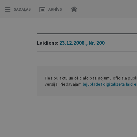
SADAĻAS
ARHĪVS
Laidiens:
23.12.2008., Nr. 200
Tiesību aktu un oficiālo paziņojumu oficiālā publ
versijā. Piedāvājam
lejuplādēt digitalizētā laidi