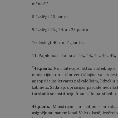
mēnesī.”
8. Izslēgt 20.pantu.
9. Izslēgt 23., 24. un 25.pantu.
10. Izslēgt 40. un 41.pantu.
11. Papildināt likumu ar 43., 44., 45., 46., 47.,
“
43.pants.
Normatīvajos aktos noteiktajos 
ministrijām un citām centrālajām valsts iestā
apropriācijas ietvaros pašvaldībām, līdzekļu 
kabinets. Šāda apropriācijas pārdale nedrīks
tai skaitā šo institūciju finansiālo patstāvību.
44.pants.
Ministrijām un citām centrālaj
asignējumu saņemšanai Valsts kasē, ievērojot