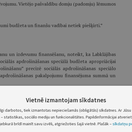
vojumu. Vietējo pašvaldību domju (padomju) lēmumos
mi budžeta un finanšu vadībai netiek piešķirti.”
šanu un izdevumu finansēšanu, noteikt, ka Labklājības
 sociālās apdrošināšanas speciālā budžeta apropriācijai
ošināšanu” precizē sociālās apdrošināšanas speciālo
 apdrošināšanas pakalpojumu finansējuma summā un
Vietnē izmantojam sīkdatnes
tīgi darbotos, tiek izmantotas nepieciešamās (obligātās) sīkdatnes. Ar Jūsu 
, drošība un integrācija NATO” izlietojumu nosaka
– statistikas, sociālo mediju un funkcionalitātes. Papildinformācijai atveriet 
jebkurā brīdī mainīt savu izvēli, atgriežoties šajā vietnē. Plašāk –
sīkdatņu po