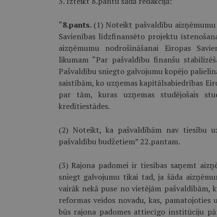
3. Izteikt 8.pantu šādā redakcijā:
“
8.pants.
(1) Noteikt pašvaldību aizņēmumu 
Savienības līdzfinansēto projektu īstenošana
aizņēmumu nodrošināšanai Eiropas Savienī
likumam “Par pašvaldību finanšu stabilizēš
Pašvaldību sniegto galvojumu kopējo palieli
saistībām, ko uzņemas kapitālsabiedrības Eir
par tām, kuras uzņemas studējošais stu
kredītiestādes.
(2) Noteikt, ka pašvaldībām nav tiesību uz
pašvaldību budžetiem” 22.pantam.
(3) Rajona padomei ir tiesības saņemt ai
sniegt galvojumu tikai tad, ja šāda aizņēm
vairāk nekā puse no vietējām pašvaldībām, ku
reformas veidos novadu, kas, pamatojoties u
būs rajona padomes attiecīgo institūciju 