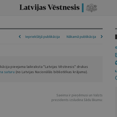
Iepriekšējā publikācija
Nākamā publikācija
ikācija pieejama laikraksta "Latvijas Vēstnesis" drukas
ena saturu
(no Latvijas Nacionālās bibliotēkas krājuma).
Saeima ir pieņēmusi un Valsts
prezidents izsludina šādu likumu: