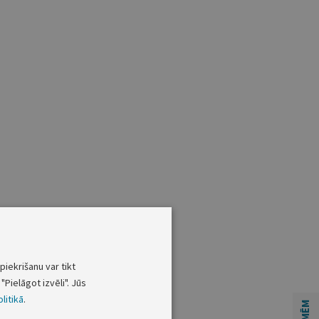
piekrišanu var tikt
"Pielāgot izvēli". Jūs
litikā
.