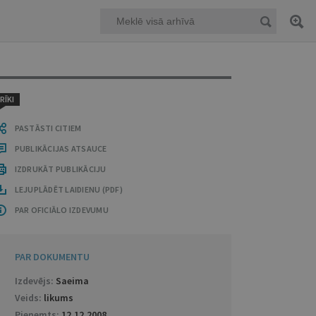
RĪKI
PASTĀSTI CITIEM
PUBLIKĀCIJAS ATSAUCE
IZDRUKĀT PUBLIKĀCIJU
LEJUPLĀDĒT LAIDIENU (PDF)
PAR OFICIĀLO IZDEVUMU
PAR DOKUMENTU
Izdevējs:
Saeima
Veids:
likums
Pieņemts:
12.12.2008
.