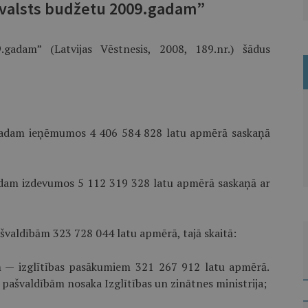
 valsts budžetu 2009.gadam”
gadam” (Latvijas Vēstnesis, 2008, 189.nr.) šādus
gadam ieņēmumos 4 406 584 828 latu apmērā saskaņā
dam izdevumos 5 112 319 328 latu apmērā saskaņā ar
valdībām 323 728 044 latu apmērā, tajā skaitā:
ām — izglītības pasākumiem 321 267 912 latu apmērā.
švaldībām nosaka Izglītības un zinātnes ministrija;