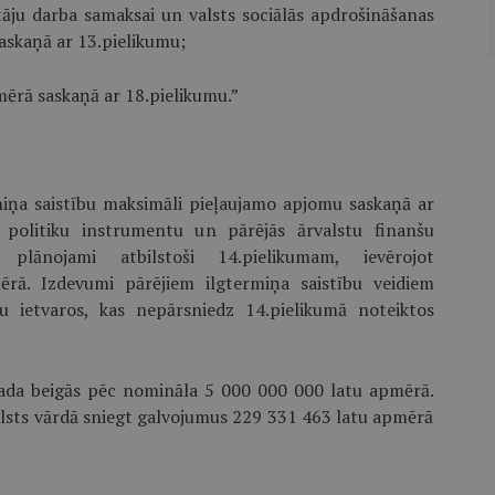
tāju darba samaksai un valsts sociālās apdrošināšanas
skaņā ar 13.pielikumu;
ērā saskaņā ar 18.pielikumu.”
miņa saistību maksimāli pieļaujamo apjomu saskaņā ar
s politiku instrumentu un pārējās ārvalstu finanšu
m plānojami atbilstoši 14.pielikumam, ievērojot
rā. Izdevumi pārējiem ilgtermiņa saistību veidiem
ju ietvaros, kas nepārsniedz 14.pielikumā noteiktos
ada beigās pēc nomināla 5 000 000 000 latu apmērā.
alsts vārdā sniegt galvojumus 229 331 463 latu apmērā