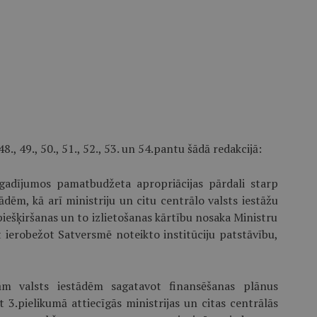
 48., 49., 50., 51., 52., 53. un 54.pantu šādā redakcijā:
gadījumos pamatbudžeta apropriācijas pārdali starp
dēm, kā arī ministriju un citu centrālo valsts iestāžu
piešķiršanas un to izlietošanas kārtību nosaka Ministru
t ierobežot Satversmē noteikto institūciju patstāvību,
ām valsts iestādēm sagatavot finansēšanas plānus
 3.pielikumā attiecīgās ministrijas un citas centrālās