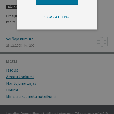
NĀKAMAIS
Grozījums likumā "Par valsts un pašvaldību kapitāla daļām un
PIELĀGOT IZVĒLI
kapitālsabiedrībām"
Vēl šajā numurā
23.12.2008., Nr. 200
ĪSCEĻI
Izsoles
Amatu konkursi
Mantojumu ziņas
Likumi
Ministru kabineta noteikumi
Latvijas Republikas oficiālais izdevums. Tā saturs ir oficiālā