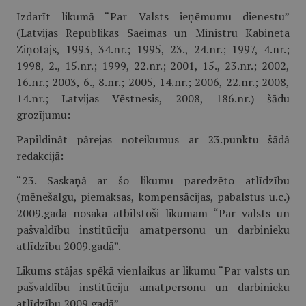
Izdarīt likumā “Par Valsts ieņēmumu dienestu”
(Latvijas Republikas Saeimas un Ministru Kabineta
Ziņotājs, 1993, 34.nr.; 1995, 23., 24.nr.; 1997, 4.nr.;
1998, 2., 15.nr.; 1999, 22.nr.; 2001, 15., 23.nr.; 2002,
16.nr.; 2003, 6., 8.nr.; 2005, 14.nr.; 2006, 22.nr.; 2008,
14.nr.; Latvijas Vēstnesis, 2008, 186.nr.) šādu
grozījumu:
Papildināt pārejas noteikumus ar 23.punktu šādā
redakcijā:
“23. Saskaņā ar šo likumu paredzēto atlīdzību
(mēnešalgu, piemaksas, kompensācijas, pabalstus u.c.)
2009.gadā nosaka atbilstoši likumam “Par valsts un
pašvaldību institūciju amatpersonu un darbinieku
atlīdzību 2009.gadā”.
Likums stājas spēkā vienlaikus ar likumu “Par valsts un
pašvaldību institūciju amatpersonu un darbinieku
atlīdzību 2009.gadā”.