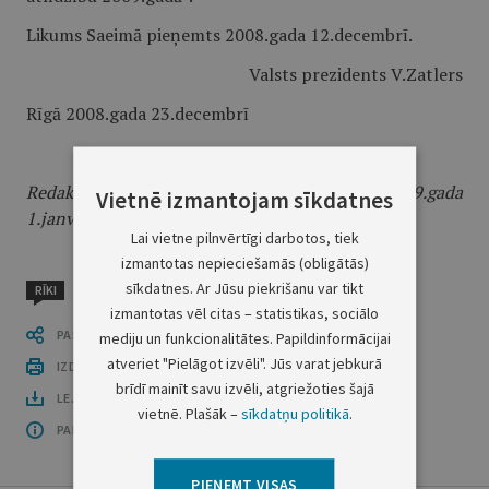
Likums Saeimā pieņemts 2008.gada 12.decembrī.
Valsts prezidents V.Zatlers
Rīgā 2008.gada 23.decembrī
Redakcijas piebilde: likums stājas spēkā ar 2009.gada
Vietnē izmantojam sīkdatnes
1.janvāri.
Lai vietne pilnvērtīgi darbotos, tiek
izmantotas nepieciešamās (obligātās)
sīkdatnes. Ar Jūsu piekrišanu var tikt
RĪKI
izmantotas vēl citas – statistikas, sociālo
PASTĀSTI CITIEM
mediju un funkcionalitātes. Papildinformācijai
atveriet "Pielāgot izvēli". Jūs varat jebkurā
IZDRUKĀT PUBLIKĀCIJU
brīdī mainīt savu izvēli, atgriežoties šajā
LEJUPLĀDĒT LAIDIENU (PDF)
vietnē. Plašāk –
sīkdatņu politikā
.
PAR OFICIĀLO IZDEVUMU
PIEŅEMT VISAS