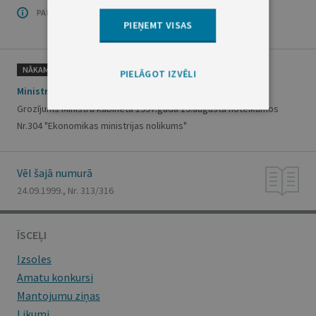
PAR OFICIĀLO IZDEVUMU
PIEŅEMT VISAS
NĀKAMAIS
PIELĀGOT IZVĒLI
Ministru kabineta noteikumi Nr.323
Grozījums Ministru kabineta 1997.gada 19.augusta noteikumos
Nr.304 "Ekonomikas ministrijas nolikums"
Vēl šajā numurā
24.09.1999., Nr. 313/316
ĪSCEĻI
Izsoles
Amatu konkursi
Mantojumu ziņas
Likumi