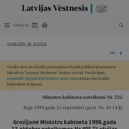
SADAĻAS
24.09.1999., Nr. 313/316
RĪKI
Tiesību aktu un oficiālo paziņojumu oficiālā publikācija pieejama
laikraksta "Latvijas Vēstnesis" drukas versijā. Piedāvājam
lejuplādēt digitalizētā laidiena saturu
(no Latvijas Nacionālās
bibliotēkas krājuma).
Ministru kabineta noteikumi Nr. 322
Rīgā 1999.gada 21.septembrī (prot. Nr. 50 14.§)
Grozījumi Ministru kabineta 1998.gada
13.oktobra noteikumos Nr.405 "Latvijas