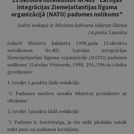
integrācijas Ziemeļatlantijas līguma
organizācijā (NATO) padomes nolikums"
Izdoti saskaņā ar Ministru kabineta iekārtas likuma
14.panta 3.punktu
Izdarīt Ministru kabineta 1998.gada 13.oktobra
noteikumos Nr.405 "Latvijas integrācijas
Ziemeļatlantijas līguma organizācijā (NATO) padomes
nolikums" (Latvijas Vēstnesis, 1998, 295./296.nr.) šādus
grozījumus:
1. Izteikt 5.punktu šādā redakcijā:
"5. Padomes sastāvu nosaka Ministru prezidents ar
rīkojumu."
2. Izteikt 7.punktu šādā redakcijā:
"7. Padome ir lemttiesīga, ja tās sēdē piedalās vairāk
nekā puse no padomes locekļiem."