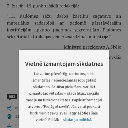
3. Izteikt 15.punktu šādā redakcijā:
"15. Padomes sēžu darba kārtību sagatavo un
materiālus sadarbībā ar padomē pārstāvētajām
institūcijām apkopo padomes sekretariāts. Padomes
sekretariāta funkcijas veic Aizsardzības ministrija."
Ministru prezidents A.Šķēle
Aizsardzības ministrs Ģ.V.Kristovskis
Vietnē izmantojam sīkdatnes
Lai vietne pilnvērtīgi darbotos, tiek
izmantotas nepieciešamās (obligātās)
sīkdatnes. Ar Jūsu piekrišanu var tikt
izmantotas vēl citas – statistikas, sociālo
RĪKI
mediju un funkcionalitātes. Papildinformācijai
atveriet "Pielāgot izvēli". Jūs varat jebkurā
PASTĀSTI CITIEM
brīdī mainīt savu izvēli, atgriežoties šajā
IZDRUKĀT PUBLIKĀCIJU
vietnē. Plašāk –
sīkdatņu politikā
.
LEJUPLĀDĒT LAIDIENU (PDF)