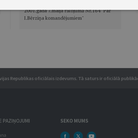
Grozījums Ministru prezidenta
2001.gada 7.maija rīkojumā Nr.164 "Par
I.Bērziņa komandējumiem"
vijas Republikas oficiālais izdevums. Tā saturs ir oficiālā publikāc
IE PAZIŅOJUMI
SEKO MUMS
ana