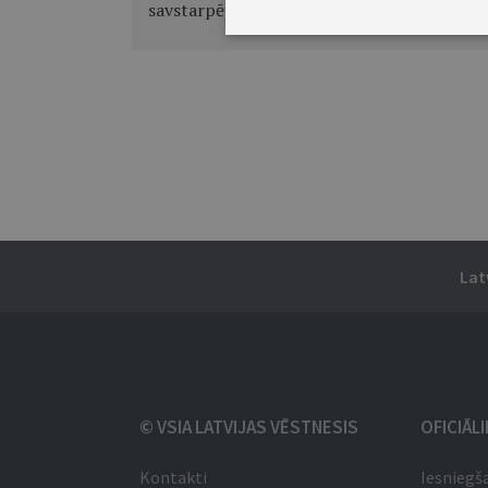
savstarpējas simpātijas"
Lat
© VSIA LATVIJAS VĒSTNESIS
OFICIĀL
Kontakti
Iesniegš