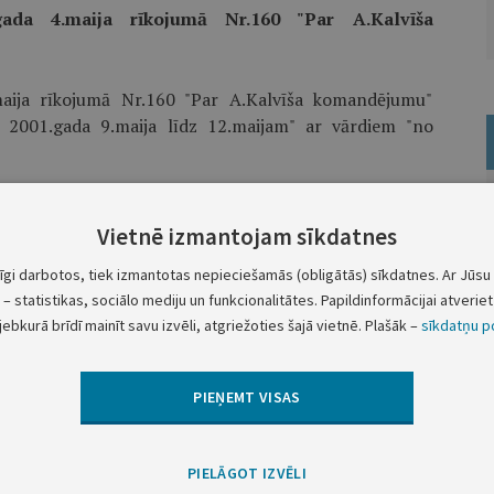
gada 4.maija rīkojumā Nr.160 "Par A.Kalvīša
maija rīkojumā Nr.160 "Par A.Kalvīša komandējumu"
 2001.gada 9.maija līdz 12.maijam" ar vārdiem "no
Ministru prezidents A.Bērziņš
Vietnē izmantojam sīkdatnes
tīgi darbotos, tiek izmantotas nepieciešamās (obligātās) sīkdatnes. Ar Jūsu 
– statistikas, sociālo mediju un funkcionalitātes. Papildinformācijai atveriet 
jebkurā brīdī mainīt savu izvēli, atgriežoties šajā vietnē. Plašāk –
sīkdatņu po
Nākamā
PIEŅEMT VISAS
Ministru prezidenta rīkojums Nr.167
PIELĀGOT IZVĒLI