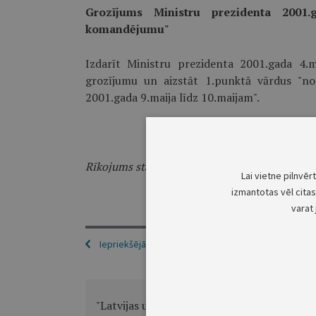
Grozījums Ministru prezidenta 2001.
komandējumu"
Izdarīt Ministru prezidenta 2001.gada 4.
grozījumu un aizstāt 1.punktā vārdus "no
2001.gada 9.maija līdz 10.maijam".
Rīkojums stājas spēkā ar 2001.gada 9.maiju.
Lai vietne pilnvēr
izmantotas vēl citas 
varat 
Iepriekšējā
"Latvijas un Somijas tautas vieno