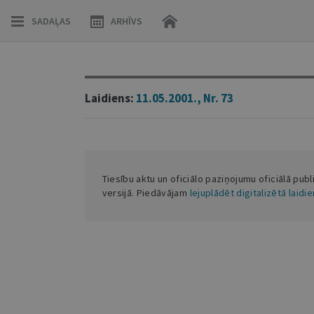
SADAĻAS
ARHĪVS
Laidiens:
11.05.2001., Nr. 73
Tiesību aktu un oficiālo paziņojumu oficiālā publ
versijā. Piedāvājam
lejuplādēt digitalizētā laidi