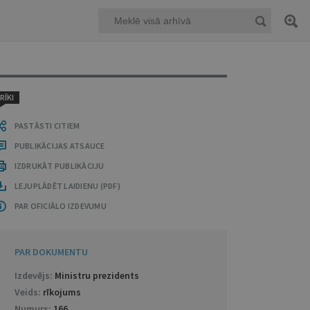
RĪKI
PASTĀSTI CITIEM
PUBLIKĀCIJAS ATSAUCE
IZDRUKĀT PUBLIKĀCIJU
LEJUPLĀDĒT LAIDIENU (PDF)
PAR OFICIĀLO IZDEVUMU
PAR DOKUMENTU
Izdevējs:
Ministru prezidents
Veids:
rīkojums
Numurs:
166