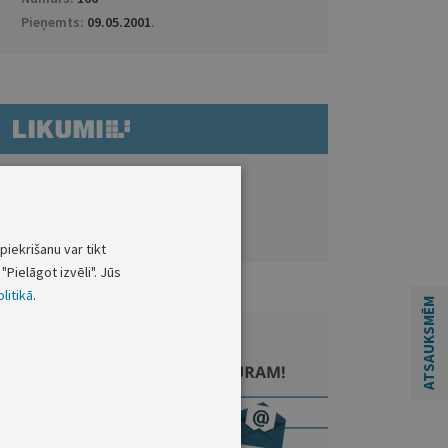
Pieņemts:
09.05.2001
.
ATVĒRT DOKUMENTU LIKUMI.LV
Grozītais
piekrišanu var tikt
"Pielāgot izvēli". Jūs
litikā
.
ATSAUKSMĒM