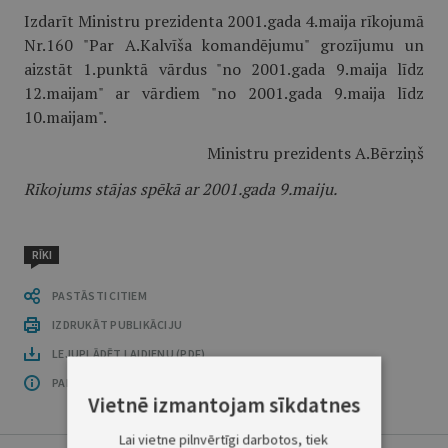
Izdarīt Ministru prezidenta 2001.gada 4.maija rīkojumā
Nr.160 "Par A.Kalvīša komandējumu" grozījumu un
aizstāt 1.punktā vārdus "no 2001.gada 9.maija līdz
12.maijam" ar vārdiem "no 2001.gada 9.maija līdz
10.maijam".
Ministru prezidents A.Bērziņš
Rīkojums stājas spēkā ar 2001.gada 9.maiju.
RĪKI
PASTĀSTI CITIEM
IZDRUKĀT PUBLIKĀCIJU
LEJUPLĀDĒT LAIDIENU (PDF)
PAR OFICIĀLO IZDEVUMU
Vietnē izmantojam sīkdatnes
Lai vietne pilnvērtīgi darbotos, tiek