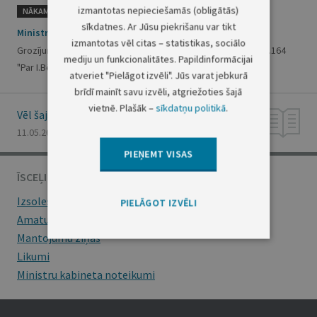
izmantotas nepieciešamās (obligātās)
NĀKAMAIS
sīkdatnes. Ar Jūsu piekrišanu var tikt
Ministru prezidenta rīkojums Nr.167
izmantotas vēl citas – statistikas, sociālo
Grozījums Ministru prezidenta 2001.gada 7.maija rīkojumā Nr.164
mediju un funkcionalitātes. Papildinformācijai
"Par I.Bērziņa komandējumiem"
atveriet "Pielāgot izvēli". Jūs varat jebkurā
brīdī mainīt savu izvēli, atgriežoties šajā
vietnē. Plašāk –
sīkdatņu politikā
.
Vēl šajā numurā
11.05.2001., Nr. 73
PIEŅEMT VISAS
ĪSCEĻI
Izsoles
PIELĀGOT IZVĒLI
Amatu konkursi
Mantojumu ziņas
Likumi
Ministru kabineta noteikumi