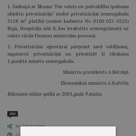
1. Saskaņā ar likumu "Par valsts un pašvaldību īpašuma
objektu privatizāciju" nodot privatizācijai zemesgabalu
2
3158 m
platībā (zemes kadastra Nr. 0100 025 0223)
Rīgā, Hospitāļu ielā 8, kas ierakstīts zemesgrāmatā uz
valsts vārda Finansu ministrijas personā.
2. Privatizācijas aģentūrai pārņemt savā valdījumā,
sagatavot privatizācijai un privatizēt šī rīkojuma
1.punktā minēto zemesgabalu.
Ministru prezidents A.Bērziņš
Ekonomikas ministrs A.Kalvītis
Rīkojums stājas spēkā ar 2001.gada 9.maiju.
RĪKI
PASTĀSTI CITIEM
IZDRUKĀT PUBLIKĀCIJU