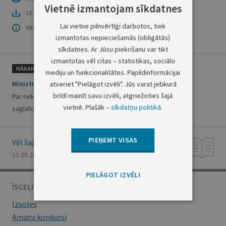
Vietnē izmantojam sīkdatnes
LEJUPLĀDĒT LAIDIENU (PDF)
Lai vietne pilnvērtīgi darbotos, tiek
PAR OFICIĀLO IZDEVUMU
izmantotas nepieciešamās (obligātās)
sīkdatnes. Ar Jūsu piekrišanu var tikt
izmantotas vēl citas – statistikas, sociālo
NĀKAMAIS
mediju un funkcionalitātes. Papildinformācijai
Ministru kabineta rīkojums Nr.248
atveriet "Pielāgot izvēli". Jūs varat jebkurā
brīdī mainīt savu izvēli, atgriežoties šajā
Par nekustamo īpašumu Ventspils rajona Tārgales pagastā
vietnē. Plašāk –
sīkdatņu politikā
.
saglabāšanu valsts īpašumā
PIEŅEMT VISAS
Vēl šajā numurā
11.05.2001., Nr. 73
PIELĀGOT IZVĒLI
ĪSCEĻI
Izsoles
Amatu konkursi