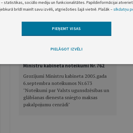
– statistikas, sociālo mediju un funkcionalitātes. Papildinformācijai atveriet 
jebkurā brīdī mainīt savu izvēli, atgriežoties šajā vietnē. Plašāk –
sīkdatņu po
inanšu ministra vietā - aizsardzības ministrs A.Slakteris
PIEŅEMT VISAS
Nākamā
PIELĀGOT IZVĒLI
Ministru kabineta noteikumi Nr.762
Grozījumi Ministru kabineta 2005.gada
6.septembra noteikumos Nr.673
"Noteikumi par Valsts ugunsdzēsības un
glābšanas dienesta sniegto maksas
pakalpojumu cenrādi"