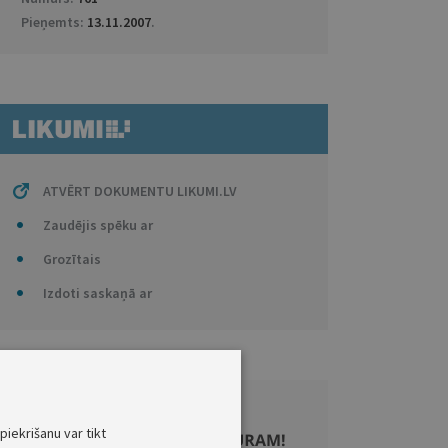
Pieņemts:
13.11.2007
.
ATVĒRT DOKUMENTU LIKUMI.LV
Zaudējis spēku ar
Grozītais
Izdoti saskaņā ar
piekrišanu var tikt