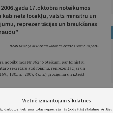
a 2006.gada 17.oktobra noteikumos
 kabineta locekļu, valsts ministru un
jumu, reprezentācijas un braukšanas
naudu"
Izdoti saskaņā ar Ministru kabineta iekārtas likuma 28.pantu
ra noteikumos Nr.862 "No­teikumi par Ministru
ntāro sekretāru atalgojumu, reprezentācijas un
69., 180.nr.; 2007, 47.nr.) grozījumu un izteikt
alsts ministru un parlamentāro sekretāru mēneša
Vietnē izmantojam sīkdatnes
tīgi darbotos, tiek izmantotas nepieciešamās (obligātās) sīkdatnes. Ar Jūsu 
Ministru prezidents A.Kalvītis