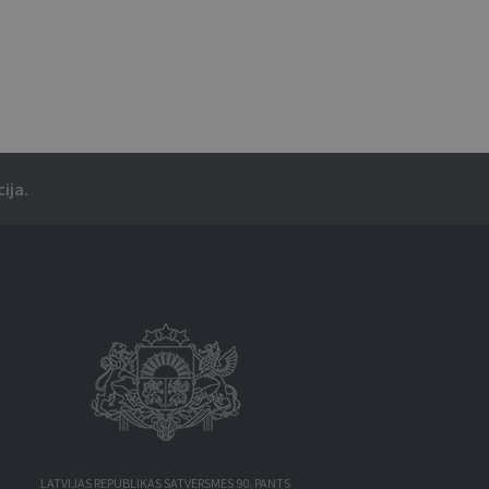
ija.
LATVIJAS REPUBLIKAS SATVERSMES 90. PANTS