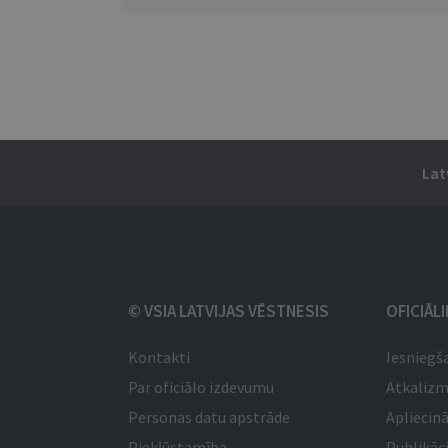
Lat
© VSIA LATVIJAS VĒSTNESIS
OFICIĀL
Kontakti
Iesniegš
Par oficiālo izdevumu
Atkaliz
Personas datu apstrāde
Apliecinā
Piekļūstamība
Publikāci