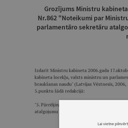
Grozījums Ministru kabinet
Nr.862 "Noteikumi par Ministru
parlamentāro sekretāru atalgo
Izdarīt Ministru kabineta 2006.gada 17.oktob
kabineta locekļu, valsts ministru un parlame
braukšanas naudu" (Latvijas Vēstnesis, 2006, 1
5.punktu šādā redakcijā:
"5. Pārrēķināto Ministru kabineta locekļu, v
atalgojumu sāk izmaksāt 2009.gadā."
Lai vietne pilnvēr