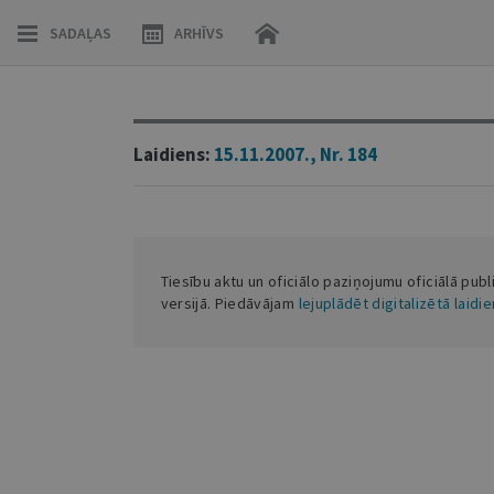
SADAĻAS
ARHĪVS
Laidiens:
15.11.2007., Nr. 184
Tiesību aktu un oficiālo paziņojumu oficiālā publ
versijā. Piedāvājam
lejuplādēt digitalizētā laidi