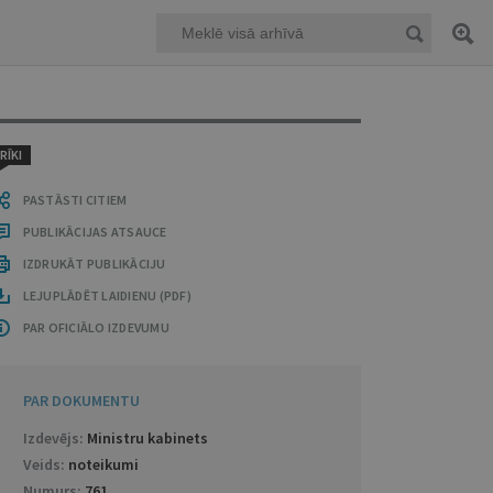
RĪKI
PASTĀSTI CITIEM
PUBLIKĀCIJAS ATSAUCE
IZDRUKĀT PUBLIKĀCIJU
LEJUPLĀDĒT LAIDIENU (PDF)
PAR OFICIĀLO IZDEVUMU
PAR DOKUMENTU
Izdevējs:
Ministru kabinets
Veids:
noteikumi
Numurs:
761