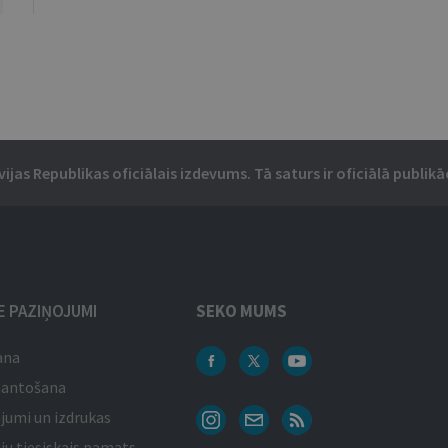
vijas Republikas oficiālais izdevums. Tā saturs ir oficiālā publikāc
IE PAZIŅOJUMI
SEKO MUMS
ana
mantošana
jumi un izdrukas
ju tiesiskais pamats