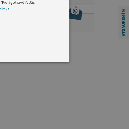
"Pielāgot izvēli". Jūs
litikā
.
ATSAUKSMĒM