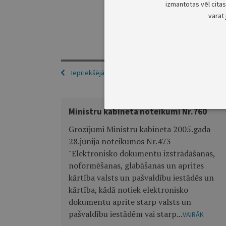
izmantotas vēl citas 
varat 
F
Iepriekšējā
Ministru kabineta noteikumi Nr.760
Grozījumi Ministru kabineta 2005.gada
28.jūnija noteikumos Nr.473
"Elektronisko dokumentu izstrādāšanas,
noformēšanas, glabāšanas un aprites
kārtība valsts un pašvaldību iestādēs un
kārtība, kādā notiek elektronisko
dokumentu aprite starp valsts un
pašvaldību iestādēm vai starp...
VAIRĀK