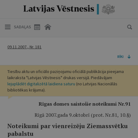
SADAĻAS
09.11.2007., Nr. 181
RĪKI
Tiesību aktu un oficiālo paziņojumu oficiālā publikācija pieejama
laikraksta "Latvijas Vēstnesis" drukas versijā. Piedāvājam
lejuplādēt digitalizētā laidiena saturu
(no Latvijas Nacionālās
bibliotēkas krājuma).
Rīgas domes saistošie noteikumi Nr.91
Rīgā 2007.gada 9.oktobrī (prot. Nr.81, 10.§)
Noteikumi par vienreizēju Ziemassvētku
pabalstu