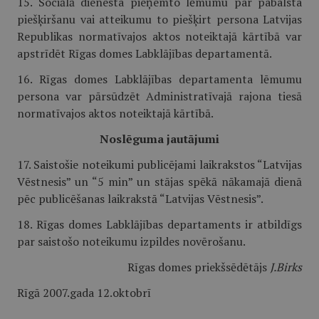
15. Sociālā dienesta pieņemto lēmumu par pabalsta
piešķiršanu vai atteikumu to piešķirt persona Latvijas
Republikas normatīvajos aktos noteiktajā kārtībā var
apstrīdēt Rīgas domes Labklājības departamentā.
16. Rīgas domes Labklājības departamenta lēmumu
persona var pārsūdzēt Administratīvajā rajona tiesā
normatīvajos aktos noteiktajā kārtībā.
Noslēguma jautājumi
17. Saistošie noteikumi publicējami laikrakstos “Latvijas
Vēstnesis” un “5 min” un stājas spēkā nākamajā dienā
pēc publicēšanas laikrakstā “Latvijas Vēstnesis”.
18. Rīgas domes Labklājības departaments ir atbildīgs
par saistošo noteikumu izpildes novērošanu.
Rīgas domes priekšsēdētājs
J.Birks
Rīgā 2007.gada 12.oktobrī