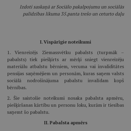
Izdoti saskaņā ar Sociālo pakalpojumu un sociālās
palīdzības likuma 35.panta trešo un ceturto daļu
I. Vispārīgie noteikumi
1. Vienreizējs Ziemassvētku pabalsts (turpmāk –
pabalsts) tiek piešķirts ar mērķi sniegt vienreizēju
materiālu atbalstu bērniem, vecuma vai invaliditātes
pensijas saņēmējiem un personām, kuras saņem valsts
sociālā nodrošinājuma pabalstu invalīdam kopš
bērnības.
2. Šie saistošie noteikumi nosaka pabalsta apmēru,
piešķiršanas kārtību un personu loku, kurām ir tiesības
saņemt šo pabalstu.
II. Pabalsta apmērs