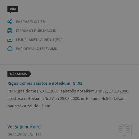
RĪKI
PASTĀSTI CITIEM
IZDRUKĀT PUBLIKĀCIJU
LEJUPLĀDĒT LAIDIENU (PDF)
PAR OFICIĀLO IZDEVUMU
NĀKAMAIS
Rīgas domes saistošie noteikumi Nr.92
Par Rīgas domes 29.11.2005. saistošo noteikumu Nr.32, 17.10.2006.
saistošo noteikumu Nr.57 un 29.08.2000. noteikumu Nr.50 atzīšanu
par spēku zaudējušiem
Vēl šajā numurā
09.11.2007., Nr. 181