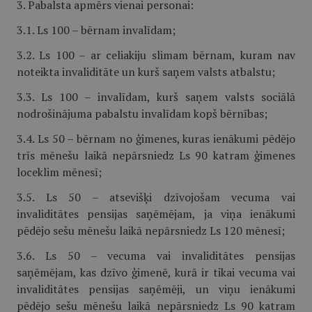
3. Pabalsta apmērs vienai personai:
3.1. Ls 100 – bērnam invalīdam;
3.2. Ls 100 – ar celiakiju slimam bērnam, kuram nav
noteikta invaliditāte un kurš saņem valsts atbalstu;
3.3. Ls 100 – invalīdam, kurš saņem valsts sociālā
nodrošinājuma pabalstu invalīdam kopš bērnības;
3.4. Ls 50 – bērnam no ģimenes, kuras ienākumi pēdējo
trīs mēnešu laikā nepārsniedz Ls 90 katram ģimenes
loceklim mēnesī;
3.5. Ls 50 – atsevišķi dzīvojošam vecuma vai
invaliditātes pensijas saņēmējam, ja viņa ienākumi
pēdējo sešu mēnešu laikā nepārsniedz Ls 120 mēnesī;
3.6. Ls 50 – vecuma vai invaliditātes pensijas
saņēmējam, kas dzīvo ģimenē, kurā ir tikai vecuma vai
invaliditātes pensijas saņēmēji, un viņu ienākumi
pēdējo sešu mēnešu laikā nepārsniedz Ls 90 katram