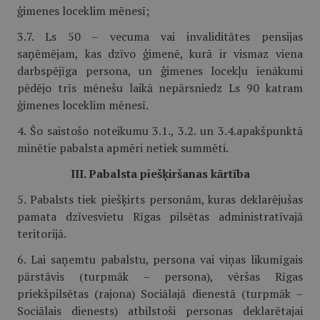
ģimenes loceklim mēnesī;
3.7. Ls 50 – vecuma vai invaliditātes pensijas
saņēmējam, kas dzīvo ģimenē, kurā ir vismaz viena
darbspējīga persona, un ģimenes locekļu ienākumi
pēdējo trīs mēnešu laikā nepārsniedz Ls 90 katram
ģimenes loceklim mēnesī.
4. Šo saistošo noteikumu 3.1., 3.2. un 3.4.apakšpunktā
minētie pabalsta apmēri netiek summēti.
III. Pabalsta piešķiršanas kārtība
5. Pabalsts tiek piešķirts personām, kuras deklarējušas
pamata dzīvesvietu Rīgas pilsētas administratīvajā
teritorijā.
6. Lai saņemtu pabalstu, persona vai viņas likumīgais
pārstāvis (turpmāk – persona), vēršas Rīgas
priekšpilsētas (rajona) Sociālajā dienestā (turpmāk –
Sociālais dienests) atbilstoši personas deklarētajai