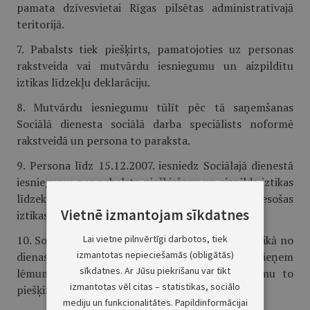
pamata dzīvesvietai Rīgas pilsētas administratīvajā
teritorijā.
7. Pabalsts tiek piešķirts, pamatojoties uz personas
rakstveida vai mutvārdu iesniegumu un aizpildītu
iztikas līdzekļu deklarāciju.
8. Mutvārdu iesniegumu tūlīt pēc tā saņemšanas
Sociālā dienesta sociālā darba speciālists noformē
rakstveidā un persona to paraksta.
9. Persona līdz 15.12.2007. iesniedz Sociālajā dienestā
iesniegumu par pabalsta piešķiršanu un aizpilda iztikas
līdzekļu deklarāciju (ja personai nav spēkā esošas
Vietnē izmantojam sīkdatnes
iztikas līdzekļu deklarācijas).
Lai vietne pilnvērtīgi darbotos, tiek
10. Sociālais dienests ne vēlāk kā desmit dienu laikā no
izmantotas nepieciešamās (obligātās)
dienas, kad saņemts personas iesniegums, pieņem
sīkdatnes. Ar Jūsu piekrišanu var tikt
lēmumu par pabalsta piešķiršanu vai atteikumu to
izmantotas vēl citas – statistikas, sociālo
piešķirt.
mediju un funkcionalitātes. Papildinformācijai