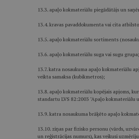
13.3. apaļo kokmateriālu piegādātājs un saņē
13.4. kravas pavaddokumenta vai cita atbil
13.5. apaļo kokmateriālu sortiments (nosauk
13.6. apaļo kokmateriālu suga vai sugu grupa
13.7. katra nosaukuma apaļo kokmateriālu apj
veikta samaksa (kubikmetros);
13.8. apaļo kokmateriālu kopējais apjoms, kur
standartu LVS 82:2003 "Apaļo kokmateriālu 
13.9. katra nosaukuma brāķēto apaļo kokmate
13.10. ziņas par fizisko personu (vārds, uzvā
un reģistrācijas numurs), kas veikusi uzmērīj