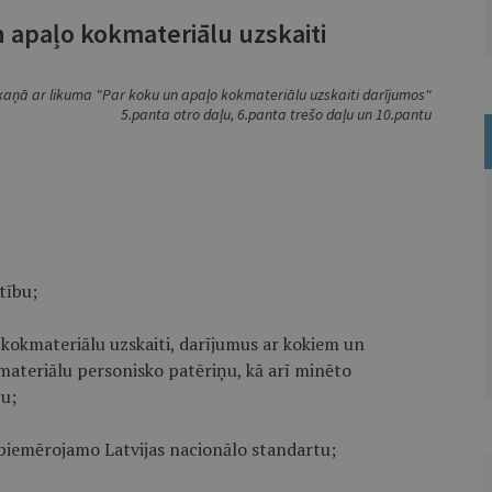
 apaļo kokmateriālu uzskaiti
kaņā ar likuma "Par koku un apaļo kokmateriālu uzskaiti darījumos"
5.panta otro daļu, 6.panta trešo daļu un 10.pantu
tību;
 kokmateriālu uzskaiti, darījumus ar kokiem un
ateriālu personisko patēriņu, kā arī minēto
u;
 piemērojamo Latvijas nacionālo standartu;