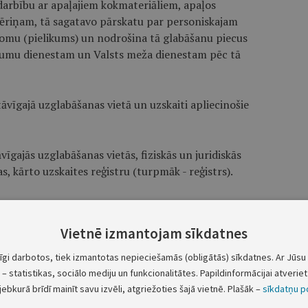
o darbību ar apaļajiem kokmateriāliem, apaļos
ēriņam, tā sagatavo pārskatu par personiskajam
omu (pielikums) un nodrošina tā glabāšanu piecus
mumu dienestam un Valsts meža dienestam pēc tā
āvīgajā uzglabāšanas vietā un uzskaiti apliecinošie
vīgajās uzglabāšanas vietās, fiziskās un juridiskās
s, kārto uzskaites reģistru (turpmāk - reģistrs).
tra informāciju glabā elektroniskā veidā un izdrukas
Vietnē izmantojam sīkdatnes
ņēmumu dienesta pieprasījuma.
tīgi darbotos, tiek izmantotas nepieciešamās (obligātās) sīkdatnes. Ar Jūsu 
– statistikas, sociālo mediju un funkcionalitātes. Papildinformācijai atveriet 
kmateriālus uzskaita pēc to uzmērīšanas. Pamatojoties
jebkurā brīdī mainīt savu izvēli, atgriežoties šajā vietnē. Plašāk –
sīkdatņu po
ajiem kokmateriāliem.