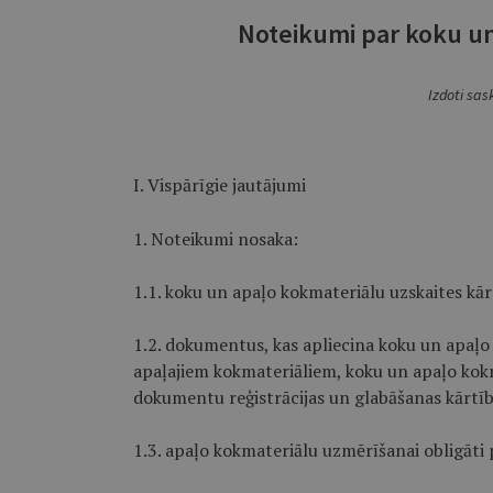
Noteikumi par koku un
Izdoti sas
I. Vispārīgie jautājumi
1. Noteikumi nosaka:
1.1. koku un apaļo kokmateriālu uzskaites kār
1.2. dokumentus, kas apliecina koku un apaļo
apaļajiem kokmateriāliem, koku un apaļo kokm
dokumentu reģistrācijas un glabāšanas kārtīb
1.3. apaļo kokmateriālu uzmērīšanai obligāti