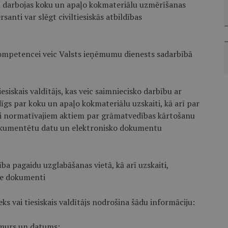
ri darbojas koku un apaļo kokmateriālu uzmērīšanas
nti var slēgt civiltiesiskās atbildības
 kompetencei veic Valsts ieņēmumu dienests sadarbībā
esiskais valdītājs, kas veic saimniecisko darbību ar
īgs par koku un apaļo kokmateriālu uzskaiti, kā arī par
i normatīvajiem aktiem par grāmatvedības kārtošanu
okumentētu datu un elektronisko dokumentu
ba pagaidu uzglabāšanas vietā, kā arī uzskaiti,
ie dokumenti
ks vai tiesiskais valdītājs nodrošina šādu informāciju:
murs un datums;