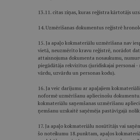
13.11. citas ziņas, kuras reģistra kārtotājs u
14. Uzmērīšanas dokumentus reģistrē hronoloģ
15. Ja apaļo kokmateriālu uzmērīšana nav ies
vietā, neuzmērīto kravu reģistrē, norādot da
attaisnojuma dokumenta nosaukumu, numuru,
piegādātāja rekvizītus (juridiskajai personai 
vārdu, uzvārdu un personas kodu).
16. Ja veic darījumu ar apaļajiem kokmateriāl
noformē uzmērīšanu apliecinošu dokumentu. J
kokmateriālu saņemšanas uzmērīšanu aplieci
ņemšanu uzskaitē saņēmēja pastāvīgajā nolik
17. Ja apaļo kokmateriālu nosūtītājs vai saņē
šo noteikumu 18.punktam, apaļos kokmateriāl