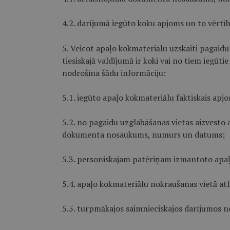
4.2. darījumā iegūto koku apjoms un to vērtīb
5. Veicot apaļo kokmateriālu uzskaiti pagaidu
tiesiskajā valdījumā ir koki vai no tiem iegūti
nodrošina šādu informāciju:
5.1. iegūto apaļo kokmateriālu faktiskais apj
5.2. no pagaidu uzglabāšanas vietas aizvesto
dokumenta nosaukums, numurs un datums;
5.3. personiskajam patēriņam izmantoto apa
5.4. apaļo kokmateriālu nokraušanas vietā at
5.5. turpmākajos saimnieciskajos darījumos 