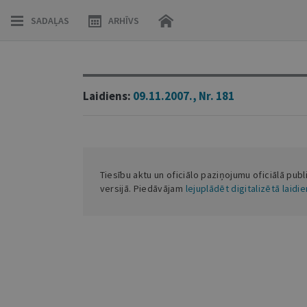
SADAĻAS
ARHĪVS
Laidiens:
09.11.2007., Nr. 181
Tiesību aktu un oficiālo paziņojumu oficiālā publ
versijā. Piedāvājam
lejuplādēt digitalizētā laidi