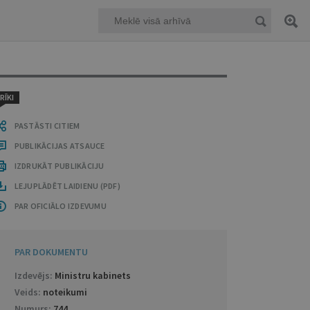
RĪKI
PASTĀSTI CITIEM
PUBLIKĀCIJAS ATSAUCE
IZDRUKĀT PUBLIKĀCIJU
LEJUPLĀDĒT LAIDIENU (PDF)
PAR OFICIĀLO IZDEVUMU
PAR DOKUMENTU
Izdevējs:
Ministru kabinets
Veids:
noteikumi
Numurs:
744