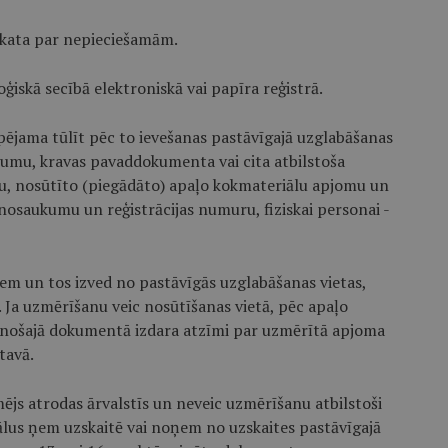
zskata par nepieciešamām.
iskā secībā elektroniskā vai papīra reģistrā.
pējama tūlīt pēc to ievešanas pastāvīgajā uzglabāšanas
tumu, kravas pavaddokumenta vai cita atbilstoša
 nosūtīto (piegādāto) apaļo kokmateriālu apjomu un
- nosaukumu un reģistrācijas numuru, fiziskai personai -
iem un tos izved no pastāvīgās uzglabāšanas vietas,
a uzmērīšanu veic nosūtīšanas vietā, pēc apaļo
nošajā dokumentā izdara atzīmi par uzmērītā apjoma
tavā.
mējs atrodas ārvalstīs un neveic uzmērīšanu atbilstoši
us ņem uzskaitē vai noņem no uzskaites pastāvīgajā