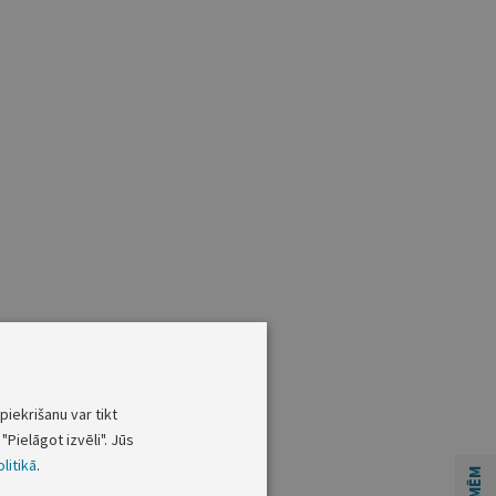
piekrišanu var tikt
"Pielāgot izvēli". Jūs
litikā
.