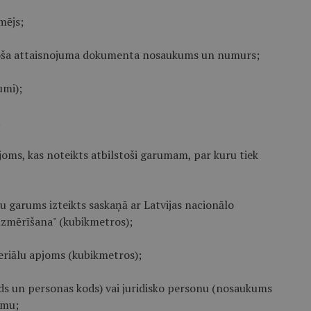
mējs;
stoša attaisnojuma dokumenta nosaukums un numurs;
umi);
;
oms, kas noteikts atbilstoši garumam, par kuru tiek
u garums izteikts saskaņā ar Latvijas nacionālo
uzmērīšana" (kubikmetros);
riālu apjoms (kubikmetros);
rds un personas kods) vai juridisko personu (nosaukums
umu;