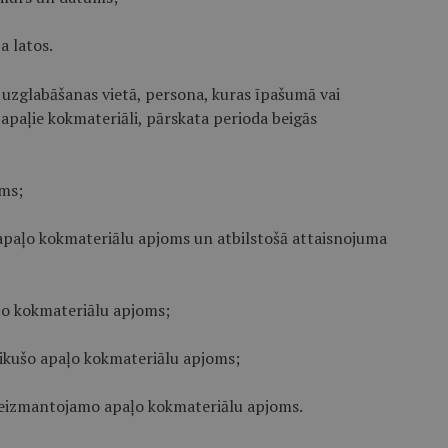
a latos.
 uzglabāšanas vietā, persona, kuras īpašumā vai
e apaļie kokmateriāli, pārskata perioda beigās
oms;
 apaļo kokmateriālu apjoms un atbilstošā attaisnojuma
ļo kokmateriālu apjoms;
likušo apaļo kokmateriālu apjoms;
neizmantojamo apaļo kokmateriālu apjoms.