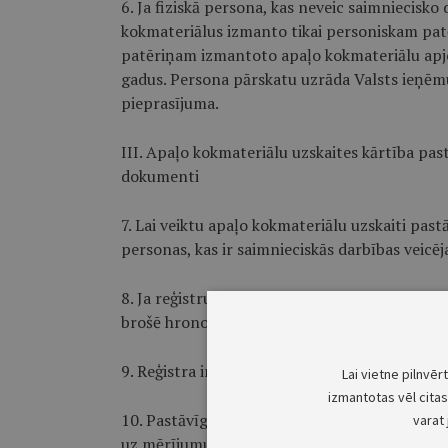
6. Ja fiziskā persona, kas neveic saim­niecisk
kokmateriālus izmanto tikai personiskam pat
patēriņam izmantoto apaļo kokmateriālu apj
gadus. Persona pārskatu uzrāda Valsts ieņē
pieprasījuma.
III. Apaļo kokmateriālu uzskaites kārtība past
dokumenti
7. Lai veiktu apaļo kokmateriālu uzskaiti pastā
personas, kas ir saimnieciskās darbības veicēja
8. Ja reģistru kārto elektroniskā veidā, reģis
brošē hronoloģiskā secībā.
9. Reģistra informāciju sniedz pēc Valsts ie
Lai vietne pilnvēr
izmantotas vēl citas 
10. Pastāvīgajā uzglabāšanas vietā apaļos ko
varat 
uz mērījumu, nosaka darījuma apjomu ar apaļ