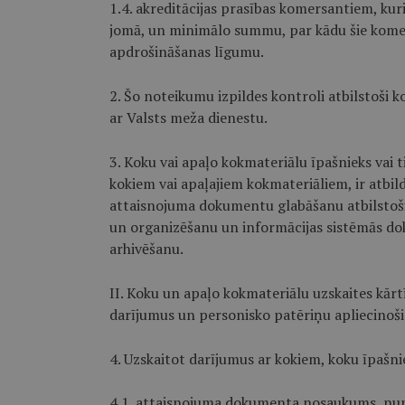
1.4. akreditācijas prasības komersantiem, ku
jomā, un minimālo summu, par kādu šie komersa
apdrošināšanas līgumu.
2. Šo noteikumu izpildes kontroli atbilstoši
ar Valsts meža dienestu.
3. Koku vai apaļo kokmateriālu īpašnieks vai ti
kokiem vai apaļajiem kokmateriāliem, ir atbild
attaisnojuma dokumentu glabāšanu atbilstoš
un organizēšanu un informācijas sistēmās d
arhivēšanu.
II. Koku un apaļo kokmateriālu uzskaites kārtī
darījumus un personisko patēriņu apliecinoš
4. Uzskaitot darījumus ar kokiem, koku īpašnie
4.1. attaisnojuma dokumenta nosaukums, nu