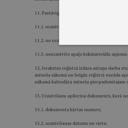
11. Pastāvīgajā uzglabāšanas vietā uzskaita:
11.1. uzmērīto un uzskaitē ņemto apaļo kokm
11.2. no uzskaites noņemto apaļo kokmateri
11.3. neuzmērīto apaļo kokmateriālu apjomu 
12. Ierakstus reģistrā izdara astoņu darba s
mēneša sākumā un beigās reģistrā norāda apaļ
nākamā kalendāra mēneša piecpadsmitajam
13. Uzmērīšanu apliecina dokuments, kurā no
13.1. dokumenta kārtas numurs;
13.2. uzmērīšanas datums un vieta;