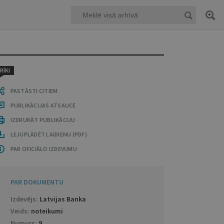
RĪKI
PASTĀSTI CITIEM
PUBLIKĀCIJAS ATSAUCE
IZDRUKĀT PUBLIKĀCIJU
LEJUPLĀDĒT LAIDIENU (PDF)
PAR OFICIĀLO IZDEVUMU
PAR DOKUMENTU
Izdevējs:
Latvijas Banka
Veids:
noteikumi
Numurs:
9