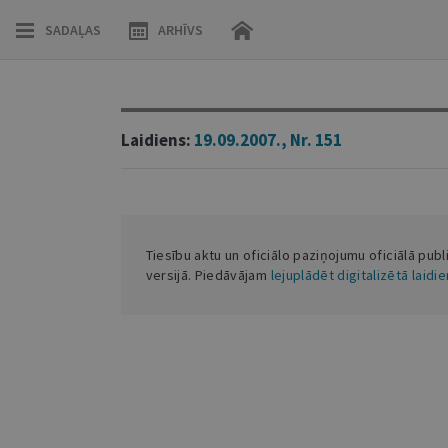
SADAĻAS
ARHĪVS
Laidiens:
19.09.2007., Nr. 151
Tiesību aktu un oficiālo paziņojumu oficiālā publ
versijā. Piedāvājam
lejuplādēt digitalizētā laidi