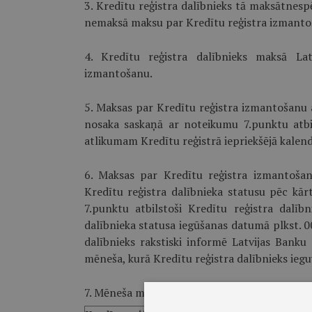
3. Kredītu reģistra dalībnieks tā maksātnespē
nemaksā maksu par Kredītu reģistra izmanto
4. Kredītu reģistra dalībnieks maksā La
izmantošanu.
5. Maksas par Kredītu reģistra izmantošanu 
nosaka saskaņā ar noteikumu 7.punktu atbil
atlikumam Kredītu reģistrā iepriekšējā kalend
6. Maksas par Kredītu reģistra izmantošan
Kredītu reģistra dalībnieka statusu pēc kā
7.punktu atbilstoši Kredītu reģistra dalīb
dalībnieka statusa iegūšanas datumā plkst. 0
dalībnieks rakstiski informē Latvijas Bank
mēneša, kurā Kredītu reģistra dalībnieks ieguv
7. Mēneša maksas par Kredītu reģistra izman