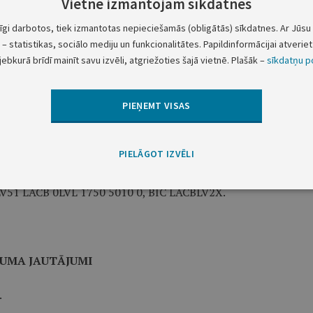
Vietnē izmantojam sīkdatnes
u
Mēneša maksa (latos)
Bez PVN
PVN
Ar PVN
tīgi darbotos, tiek izmantotas nepieciešamās (obligātās) sīkdatnes. Ar Jūsu 
15.00
2.70
17.70
– statistikas, sociālo mediju un funkcionalitātes. Papildinformācijai atveriet 
50.00
9.00
59.00
jebkurā brīdī mainīt savu izvēli, atgriežoties šajā vietnē. Plašāk –
sīkdatņu po
310.00
55.80
365.80
PIEŅEMT VISAS
520.00
93.60
613.60
PIELĀGOT IZVĒLI
as Bankai maksu par Kredītu reģistra izmantošanu līdz
o kalendāro mēnesi. Maksu par Kredītu reģistra
 LV51 LACB 0LVL 1750 5010 0, BIC LACBLV2X.
UMA JAUTĀJUMI
.