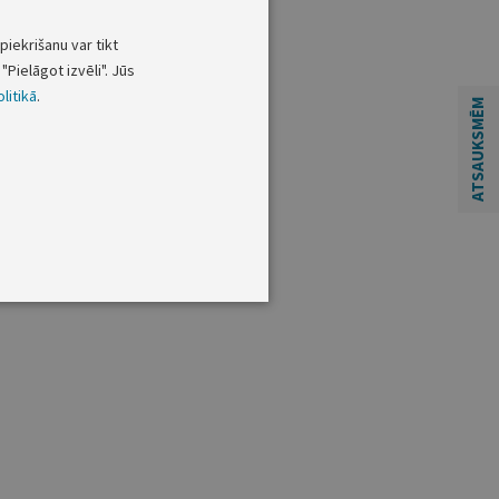
piekrišanu var tikt
"Pielāgot izvēli". Jūs
litikā
.
ATSAUKSMĒM