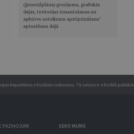
(ģenerālplāna) grozījumu, grafiskās
daļas, teritorijas izmantošanas un
apbūves noteikumu apstiprināšanu"
apturēšanu daļā
vijas Republikas oficiālais izdevums. Tā saturs ir oficiālā publikāc
IE PAZIŅOJUMI
SEKO MUMS