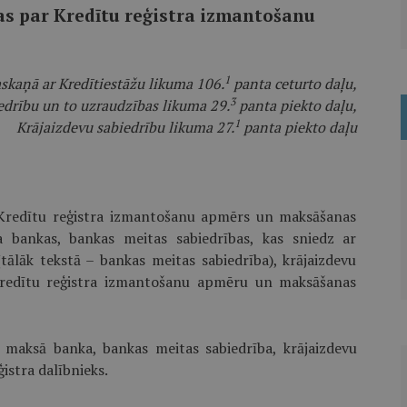
as par Kredītu reģistra izmantošanu
1
askaņā ar Kredītiestāžu likuma 106.
panta ceturto daļu,
3
drību un to uzraudzības likuma 29.
panta piekto daļu,
1
Krājaizdevu sabiedrību likuma 27.
panta piekto daļu
r Kredītu reģistra izmantošanu apmērs un maksāšanas
a bankas, bankas meitas sabiedrības, kas sniedz ar
tālāk tekstā – bankas meitas sabiedrība), krājaizdevu
Kredītu reģistra izmantošanu apmēru un maksāšanas
 maksā banka, bankas meitas sabiedrība, krājaizdevu
ģistra dalībnieks.