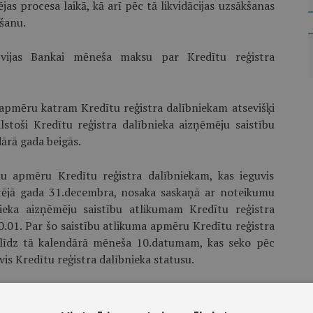
jas procesa laikā, kā arī pēc tā likvidācijas uzsākšanas
šanu.
tvijas Bankai mēneša maksu par Kredītu reģistra
apmēru katram Kredītu reģistra dalībniekam atsevišķi
stoši Kredītu reģistra dalībnieka aizņēmēju saistību
ārā gada beigās.
u apmēru Kredītu reģistra dalībniekam, kas ieguvis
rtējā gada 31.decembra, nosaka saskaņā ar noteikumu
nieka aizņēmēju saistību atlikumam Kredītu reģistra
0.01. Par šo saistību atlikuma apmēru Kredītu reģistra
u līdz tā kalendārā mēneša 10.datumam, kas seko pēc
is Kredītu reģistra dalībnieka statusu.
tošanu apmērs ir šāds.