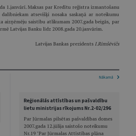
da 1.janvārī. Maksas par Kredītu reģistra izmantošanu
 dalībniekam atsevišķi nosaka saskaņā ar noteikumu
eka aizņēmēju saistību atlikumam 2007.gada beigās, par
formē Latvijas Banku līdz 2008.gada 20.janvārim.
Latvijas Bankas prezidents
I.Rimšēvičs
Nākamā
Reģionālās attīstības un pašvaldību
lietu ministrijas rīkojums Nr.2-02/296
Par Jūrmalas pilsētas pašvaldības domes
2007.gada 12.jūlija saistošo noteikumu
Nr.19 "Par Jūrmalas Attīstības plāna