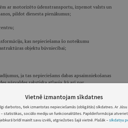
ecēm ar motorizēto ūdenstransportu, izņemot valsts un
šanos, pildot dienesta pienākumus;
centru;
nsformāciju, kas nepiecie­šama šo noteikumu
astruktūras objektu būvniecībai;
gadījumus, ja tas nepiecie­šams dabas apsaimniekošanas
s pārvaldes rakstiska atļauja, kā arī par
tūcijas rakstiska atļauja;
Vietnē izmantojam sīkdatnes
tīgi darbotos, tiek izmantotas nepieciešamās (obligātās) sīkdatnes. Ar Jūsu 
– statistikas, sociālo mediju un funkcionalitātes. Papildinformācijai atveriet 
zivis iežogotās platībās;
jebkurā brīdī mainīt savu izvēli, atgriežoties šajā vietnē. Plašāk –
sīkdatņu po