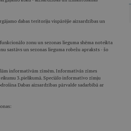
argājamo dabas teritoriju vispārējie aizsardzības un
a funkcionālo zonu un sezonas lieguma shēma noteikta
nu sastāvs un sezonas lieguma robežu apraksts - šo
iālām informatīvām zīmēm. Informatīvās zīmes
teikumu 3.pielikumā. Speciālo informatīvo zīmju
drošina Dabas aizsardzības pārvalde sadarbībā ar
zonas: