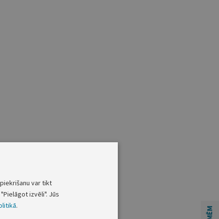
piekrišanu var tikt
"Pielāgot izvēli". Jūs
litikā
.