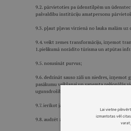
9.2. pārvietoties pa ūdenstilpēm un ūdens­t
pašvaldību institūciju amatpersonu pārvieto
9.3. pļaut pļavas virzienā no lauka malām uz 
9.4. veikt zemes transformāciju, izņemot tra
1.pielikumā norādīto tūrisma un atpūtas infr
9.5. nosusināt purvus;
9.6. dedzināt sauso zāli un niedres, izņemot 
pasākumu veikšanai un saņemta reģionālās vide
ugunsdrošību un ugunsdzēsību atbildīgās insti
9.7. ierīkot jaunus meža ceļus;
Lai vietne pilnvēr
izmantotas vēl citas 
9.8. audzēt zivis, tās piebarojot, kā arī turēt 
varat 