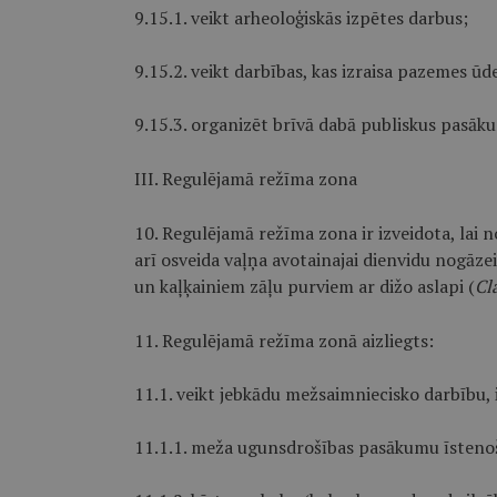
9.15.1. veikt arheoloģiskās izpētes darbus;
9.15.2. veikt darbības, kas izraisa pazemes 
9.15.3. organizēt brīvā dabā publiskus pasāku
III. Regulējamā režīma zona
10. Regulējamā režīma zona ir izveidota, lai 
arī osveida vaļņa avotainajai dienvidu nogāz
un kaļķainiem zāļu purviem ar dižo aslapi (
Cl
11. Regulējamā režīma zonā aizliegts:
11.1. veikt jebkādu mežsaimniecisko darbību,
11.1.1. meža ugunsdrošības pasākumu īsteno