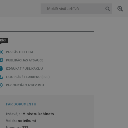
RĪKI
PASTĀSTI CITIEM
PUBLIKĀCIJAS ATSAUCE
IZDRUKĀT PUBLIKĀCIJU
LEJUPLĀDĒT LAIDIENU (PDF)
PAR OFICIĀLO IZDEVUMU
PAR DOKUMENTU
Izdevējs:
Ministru kabinets
Veids:
noteikumi
Numurs:
333