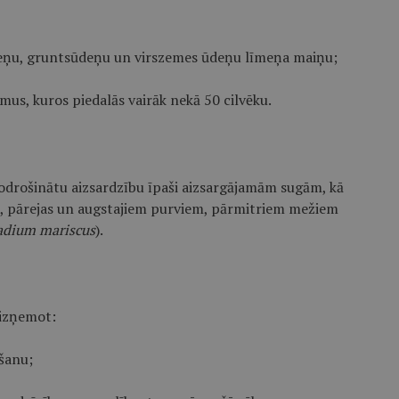
ūdeņu, gruntsūdeņu un virszemes ūdeņu līmeņa maiņu;
mus, kuros piedalās vairāk nekā 50 cilvēku.
nodrošinātu aizsardzību īpaši aizsargājamām sugām, kā
ei, pārejas un augstajiem purviem, pārmitriem mežiem
adium mariscus
).
 izņemot:
šanu;