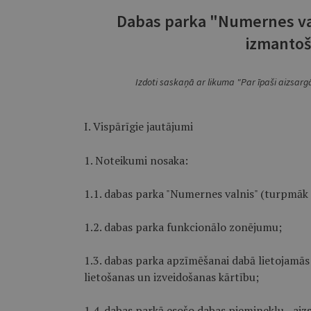
Dabas parka "Numernes val
izmantoš
Izdoti saskaņā ar likuma "Par īpaši aizsar
I. Vispārīgie jautājumi
1. Noteikumi nosaka:
1.1. dabas parka "Numernes valnis" (turpmāk 
1.2. dabas parka funkcionālo zonējumu;
1.3. dabas parka apzīmēšanai dabā lietojamās
lietošanas un izveidošanas kārtību;
1.4. dabas parkā esošo dabas pieminekļu - aiz