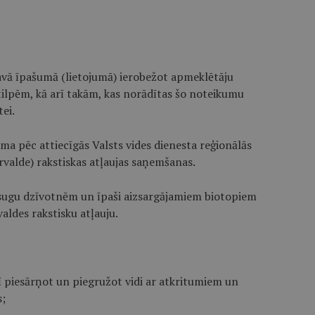
savā īpašumā (lietojumā) ierobežot apmeklētāju
ilpēm, kā arī takām, kas norādītas šo noteikumu
ei.
ama pēc attiecīgās Valsts vides dienesta reģionālās
rvalde) rakstiskas atļaujas saņemšanas.
 sugu dzīvotnēm un īpaši aizsargājamiem biotopiem
valdes rakstisku atļauju.
rī piesārņot un piegružot vidi ar atkritumiem un
;