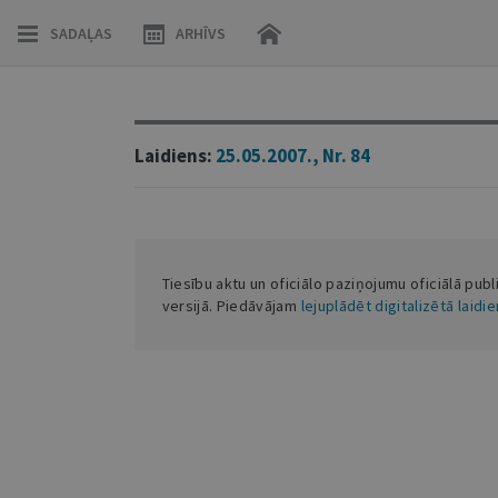
SADAĻAS
ARHĪVS
Laidiens:
25.05.2007., Nr. 84
Tiesību aktu un oficiālo paziņojumu oficiālā publ
versijā. Piedāvājam
lejuplādēt digitalizētā laidi