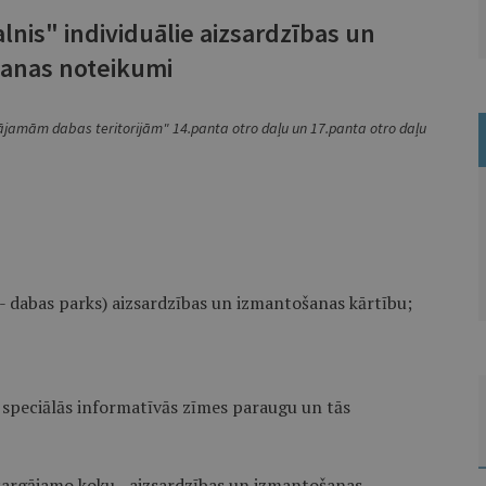
nis" individuālie aizsardzības un
anas noteikumi
gājamām dabas teritorijām" 14.panta otro daļu un 17.panta otro daļu
- dabas parks) aizsardzības un izmantošanas kārtību;
 speciālās informatīvās zīmes paraugu un tās
sargājamo koku - aizsardzī­bas un izmantošanas