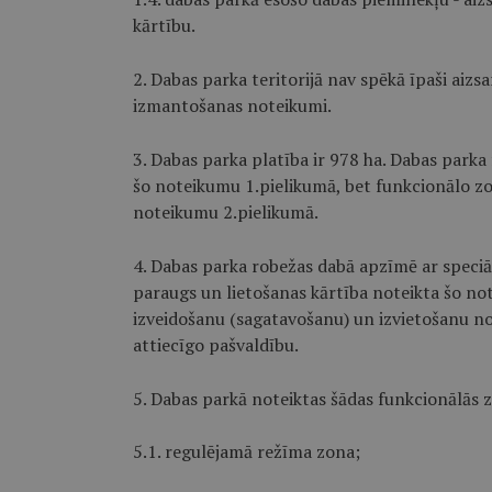
kārtību.
2. Dabas parka teritorijā nav spēkā īpaši aizs
izmantošanas noteikumi.
3. Dabas parka platība ir 978 ha. Dabas park
šo noteikumu 1.pielikumā, bet funkcionālo zo
noteikumu 2.pielikumā.
4. Dabas parka robežas dabā apzīmē ar spec
paraugs un lietošanas kārtība noteikta šo no
izveidošanu (sagatavošanu) un izvietošanu no
attiecīgo pašvaldību.
5. Dabas parkā noteiktas šādas funkcionālās 
5.1. regulējamā režīma zona;