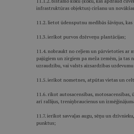
11.1.2. bīstamo koku (koku, kas apdraud cilvē
infrastruktūras objektus) ciršanu un novākšan
11.2. lietot ūdensputnu medībās šāviņus, kas 
11.3. ierīkot purvos dzērveņu plantācijas;
11.4. nobraukt no ceļiem un pārvietoties ar 
pajūgiem un zirgiem pa meža zemēm, ja tas nav
uzraudzību, vai valsts aizsardzības uzdevumu
11.5. ierīkot nometnes, atpūtas vietas un cel
11.6. rīkot autosacensības, motosacen­sības,
arī rallijus, treniņbraucienus un izmēģinājuma
11.7. ierīkot savvaļas augu, sēņu un dzīvnieku
punktus;