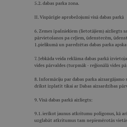
5.2. dabas parka zona.
II. Vispārīgie aprobežojumi visā dabas parkā
6. Zemes īpašniekiem (lietotājiem) aizliegts 
pārvietošanos pa ceļiem, ūdenstecēm, ūdenst
1.pielikumā un paredzētas dabas parka apskat
7. Jebkāda veida reklāma dabas parkā izvietoj
vides pārvaldes (turpmāk - reģionālā vides pā
8. Informāciju par dabas parka aizsargājamo
drīkst izplatīt tikai ar Dabas aizsardzības pār
9. Visā dabas parkā aizliegts:
9.1. ierīkot jaunus atkritumu poligonus, kā a
uzglabāt atkritumus tam nepiemērotās vietās