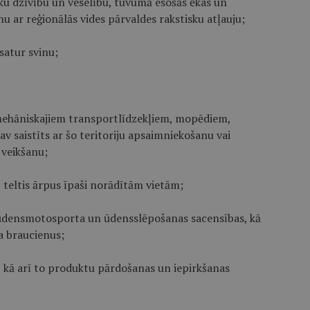
ku dzīvību un veselību, tuvumā esošās ēkas un
u ar reģionālās vides pārvaldes rakstisku atļauju;
satur svinu;
mehāniskajiem transportlī­dzekļiem, mopēdiem,
 saistīts ar šo teritoriju apsaimniekošanu vai
 veikšanu;
t teltis ārpus īpaši norādītām vietām;
 ūdensmotosporta un ūdensslē­po­šanas sacensības, kā
 brau­cienus;
, kā arī to produktu pārdo­šanas un iepirkšanas