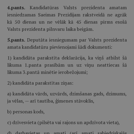
4.pants.
Kandidatūras Valsts prezidenta amatam
iesniedzamas Saeimas Prezidijam rakstveidā ne agrāk
kā 50 dienas un ne vēlāk kā 45 dienas pirms esošā
Valsts prezidenta pilnvaru laika beigām.
5.pants.
Deputāta iesniegumam par Valsts prezidenta
amata kandidatūru pievienojami šādi dokumenti:
1) kandidāta parakstīta deklarācija, ka viņš atbilst šā
likuma 1.panta prasībām un uz viņu neattiecas šā
likuma 3.pantā minētie ierobežojumi;
2) kandidāta parakstītas ziņas:
a) kandidāta vārds, uzvārds, dzimšanas gads, dzimums,
ja vēlas, — arī tautība, ģimenes stāvoklis,
b) personas kods,
c) dzīvesvieta (pilsēta vai rajons un apdzīvota vieta),
d) darbavietas un amati (arī amati sabiedriskajās