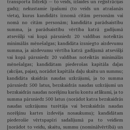
transporta līdzekļi — to veids, izlaides un reģistrācijas
gads); nekustamie īpašumi (to veids un atrašanās
vieta), kurus kandidāts iznomā citām personām vai
nomā no citām personām; kandidāta parādsaistību
summa, ja parādsaistību vērtība katrā gadījumā
atsevišķi vai kopā pārsniedz 20 valdības noteiktās
minimālās mēnešalgas; kandidāta izsniegto aizdevumu
summa, ja aizdevumu vērtība katrā gadījumā atsevišķi
vai kopā pārsniedz 20 valdības noteiktās minimālās
mēnešalgas; kandidātam piederošas kapitāla daļas
(akcijas, pajas), norādot kapitāla daļu skaitu un summu;
kandidāta skaidrās naudas uzkrājumi, ja to summa
pārsniedz 500 latus, bezskaidrās naudas uzkrājumi un
bezskaidrās naudas norēķinu karšu kontu atlikumi, ja to
summa pārsniedz 500 latus (norādot katra bezskaidrās
naudas uzkrājumu turētāja vai bezskaidrās naudas
norēķinu kartes izdevēja nosaukumu); kandidātam
piederošie vērtspapīri sadalījumā pa to veidiem
[norādot to veidu, skaitu, summu (nominālvērtībā) un