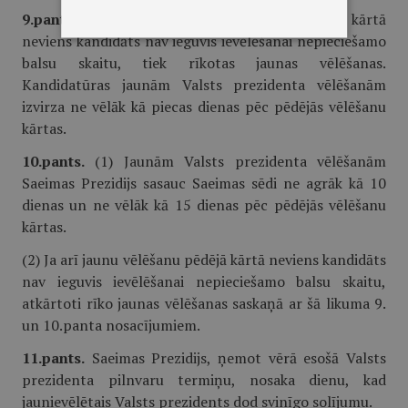
9.pants.
Ja Valsts prezidenta vēlēšanu pēdējā kārtā
neviens kandidāts nav ieguvis ievēlēšanai nepieciešamo
balsu skaitu, tiek rīkotas jaunas vēlēšanas.
Kandidatūras jaunām Valsts prezidenta vēlēšanām
izvirza ne vēlāk kā piecas dienas pēc pēdējās vēlēšanu
kārtas.
10.pants.
(1) Jaunām Valsts prezidenta vēlēšanām
Saeimas Prezidijs sasauc Saeimas sēdi ne agrāk kā 10
dienas un ne vēlāk kā 15 dienas pēc pēdējās vēlēšanu
kārtas.
(2) Ja arī jaunu vēlēšanu pēdējā kārtā neviens kandidāts
nav ieguvis ievēlēšanai nepieciešamo balsu skaitu,
atkārtoti rīko jaunas vēlēšanas saskaņā ar šā likuma 9.
un 10.panta nosacījumiem.
11.pants.
Saeimas Prezidijs, ņemot vērā esošā Valsts
prezidenta pilnvaru termiņu, nosaka dienu, kad
jaunievēlētais Valsts prezidents dod svinīgo solījumu.