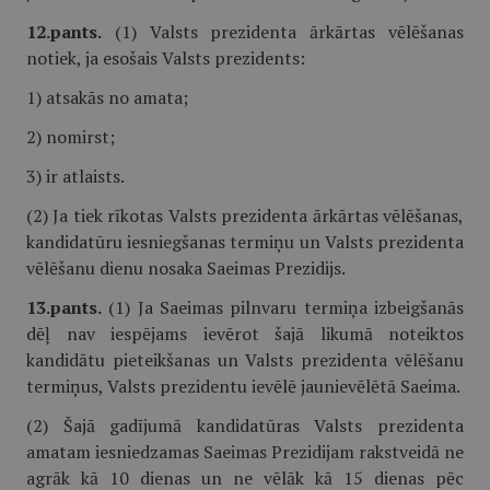
12.pants.
(1) Valsts prezidenta ārkārtas vēlēšanas
notiek, ja esošais Valsts prezidents:
1) atsakās no amata;
2) nomirst;
3) ir atlaists.
(2) Ja tiek rīkotas Valsts prezidenta ārkārtas vēlēšanas,
kandidatūru iesniegšanas termiņu un Valsts prezidenta
vēlēšanu dienu nosaka Saeimas Prezidijs.
13.pants.
(1) Ja Saeimas pilnvaru termiņa izbeigšanās
dēļ nav iespējams ievērot šajā likumā noteiktos
kandidātu pieteikšanas un Valsts prezidenta vēlēšanu
termiņus, Valsts prezidentu ievēlē jaunievēlētā Saeima.
(2) Šajā gadījumā kandidatūras Valsts prezidenta
amatam iesniedzamas Saeimas Prezidijam rakstveidā ne
agrāk kā 10 dienas un ne vēlāk kā 15 dienas pēc