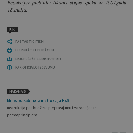
Redakcijas piebilde: likums stājas spēkā ar 2007.gada
18.maiju.
RĪKI
PASTĀSTI CITIEM
IZDRUKĀT PUBLIKĀCIJU
LEJUPLĀDĒT LAIDIENU (PDF)
PAR OFICIĀLO IZDEVUMU
NĀKAMAIS
Ministru kabineta instrukcija Nr.9
Instrukcija par budžeta pieprasījumu izstrādāšanas
pamatprincipiem