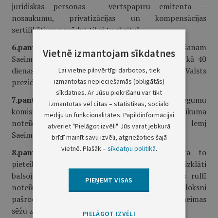
juridiskās personas — vērtspapīru emitenta —
nosaukumu, privatizācijas un kompensācijas
sertifikātiem norādot tikai to skaitu].
6.pants.
Kārtējām Valsts prezidenta vēlēšanām
Vietnē izmantojam sīkdatnes
Saeimas Prezidijs sasauc Saeimas sēdi ne agrāk kā 40
dienas un ne vēlāk kā 30 dienas pirms esošā Valsts
Lai vietne pilnvērtīgi darbotos, tiek
izmantotas nepieciešamās (obligātās)
prezidenta pilnvaru laika beigām.
sīkdatnes. Ar Jūsu piekrišanu var tikt
7.pants.
Saeimas Mandātu, ētikas un iesniegumu
izmantotas vēl citas – statistikas, sociālo
komisija pārbauda, vai kandidatūras atbilst likuma
mediju un funkcionalitātes. Papildinformācijai
noteikumiem. Par kandidatūru noraidīšanu lemj
atveriet "Pielāgot izvēli". Jūs varat jebkurā
Saeima.
brīdī mainīt savu izvēli, atgriežoties šajā
vietnē. Plašāk –
sīkdatņu politikā
.
8.pants.
Kandidātus vēlēšanu zīmē ieraksta to
pieteikšanas secībā. Valsts prezidentu ievēlē, aizklāti
balsojot, ar vēlēšanu zīmēm Saeimas kārtības rullī
PIEŅEMT VISAS
noteiktajā kārtībā. Deputāti vēlēšanu aploksni
pašrocīgi iemet vēlēšanu kastē, kas atrodas Saeimas
sēžu zālē.
PIELĀGOT IZVĒLI