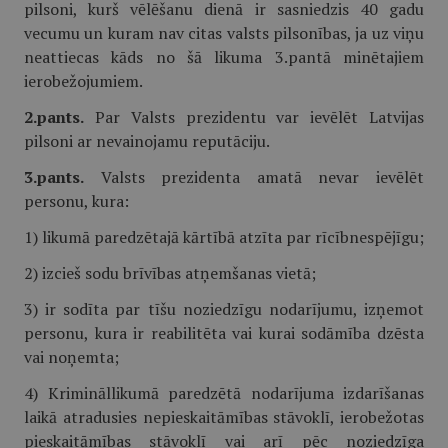
pilsoni, kurš vēlēšanu dienā ir sasniedzis 40 gadu
vecumu un kuram nav citas valsts pilsonības, ja uz viņu
neattiecas kāds no šā likuma 3.pantā minētajiem
ierobežojumiem.
2.pants.
Par Valsts prezidentu var ievēlēt Latvijas
pilsoni ar nevainojamu reputāciju.
3.pants.
Valsts prezidenta amatā nevar ievēlēt
personu, kura:
1) likumā paredzētajā kārtībā atzīta par rīcībnespējīgu;
2) izcieš sodu brīvības atņemšanas vietā;
3) ir sodīta par tīšu noziedzīgu nodarījumu, izņemot
personu, kura ir reabilitēta vai kurai sodāmība dzēsta
vai noņemta;
4) Krimināllikumā paredzētā nodarījuma izdarīšanas
laikā atradusies nepieskaitāmības stāvoklī, ierobežotas
pieskaitāmības stāvoklī vai arī pēc noziedzīga