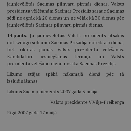
jaunievēlētās Saeimas pilnvaru pirmās dienas. Valsts
prezidenta vēlēšanām Saeimas Prezidijs sasauc Saeimas
sēdi ne agrāk kā 20 dienas un ne vēlāk kā 30 dienas pēc
jaunievēlētās Saeimas pilnvaru pirmās dienas.
14.pants.
Ja jaunievēlētais Valsts prezidents atsakās
dot svinīgo solījumu Saeimas Prezidija noteiktajā dienā,
tiek rīkotas jaunas Valsts prezidenta vēlēšanas.
Kandidatūru iesniegšanas termiņu un Valsts
prezidenta vēlēšanu dienu nosaka Saeimas Prezidijs.
Likums stājas spēkā nākamajā dienā pēc tā
izsludināšanas.
Likums Saeimā pieņemts 2007.gada 3.maijā.
Valsts prezidente V.Vīķe-Freiberga
Rīgā 2007.gada 17.maijā