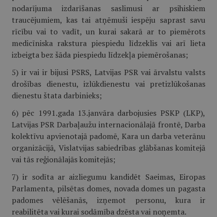
nodarījuma izdarīšanas saslimusi ar psihiskiem
traucējumiem, kas tai atņēmuši iespēju saprast savu
rīcību vai to vadīt, un kurai sakarā ar to piemērots
medicīniska rakstura piespiedu līdzeklis vai arī lieta
izbeigta bez šāda piespiedu līdzekļa piemērošanas;
5) ir vai ir bijusi PSRS, Latvijas PSR vai ārvalstu valsts
drošības dienestu, izlūkdienestu vai pretizlūkošanas
dienestu štata darbinieks;
6) pēc 1991.gada 13.janvāra darbojusies PSKP (LKP),
Latvijas PSR Darbaļaužu internacionālajā frontē, Darba
kolektīvu apvienotajā padomē, Kara un darba veterānu
organizācijā, Vislatvijas sabiedrības glābšanas komitejā
vai tās reģionālajās komitejās;
7) ir sodīta ar aizliegumu kandidēt Saeimas, Eiropas
Parlamenta, pilsētas domes, novada domes un pagasta
padomes vēlēšanās, izņemot personu, kura ir
reabilitēta vai kurai sodāmība dzēsta vai noņemta.