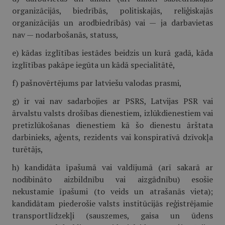
organizācijās, biedrībās, politiskajās, reliģiskajās
organizācijās un arodbiedrībās) vai — ja darbavietas
nav — nodarbošanās, statuss,
e) kādas izglītības iestādes beidzis un kurā gadā, kāda
izglītības pakāpe iegūta un kādā specialitātē,
f) pašnovērtējums par latviešu valodas prasmi,
g) ir vai nav sadarbojies ar PSRS, Latvijas PSR vai
ārvalstu valsts drošības dienestiem, izlūkdienestiem vai
pretizlūkošanas dienestiem kā šo dienestu ārštata
darbinieks, aģents, rezidents vai konspiratīvā dzīvokļa
turētājs,
h) kandidāta īpašumā vai valdījumā (arī sakarā ar
nodibināto aizbildnību vai aizgādnību) esošie
nekustamie īpašumi (to veids un atrašanās vieta);
kandidātam piederošie valsts institūcijās reģistrējamie
trans­portlīdzekļi (sauszemes, gaisa un ūdens