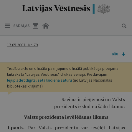
SADAĻAS
17.05.2007., Nr. 79
RĪKI
Tiesību aktu un oficiālo paziņojumu oficiālā publikācija pieejama
laikraksta "Latvijas Vēstnesis" drukas versijā. Piedāvājam
lejuplādēt digitalizētā laidiena saturu
(no Latvijas Nacionālās
bibliotēkas krājuma).
Saeima ir pieņēmusi un Valsts
prezidents izsludina šādu likumu:
Valsts prezidenta ievēlēšanas likums
1.pants.
Par Valsts prezidentu var ievēlēt Latvijas