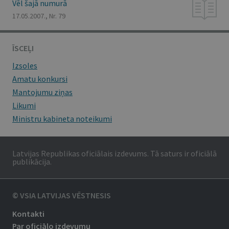
Vēl šajā numurā
17.05.2007., Nr. 79
ĪSCEĻI
Izsoles
Amatu konkursi
Mantojumu ziņas
Likumi
Ministru kabineta noteikumi
Latvijas Republikas oficiālais izdevums. Tā saturs ir oficiālā
publikācija.
© VSIA LATVIJAS VĒSTNESIS
Kontakti
Par oficiālo izdevumu