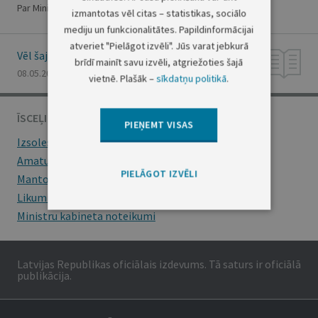
Par Ministru prezidenta vietas izpildītāja iecelšanu
izmantotas vēl citas – statistikas, sociālo
mediju un funkcionalitātes. Papildinformācijai
atveriet "Pielāgot izvēli". Jūs varat jebkurā
Vēl šajā numurā
brīdī mainīt savu izvēli, atgriežoties šajā
08.05.2007., Nr. 73
vietnē. Plašāk –
sīkdatņu politikā
.
ĪSCEĻI
PIEŅEMT VISAS
Izsoles
Amatu konkursi
PIELĀGOT IZVĒLI
Mantojumu ziņas
Likumi
Ministru kabineta noteikumi
Latvijas Republikas oficiālais izdevums. Tā saturs ir oficiālā
publikācija.