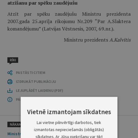
atzīšanu par spēku zaudējušu
Atzīt par spēku zaudējušu Ministru prezidenta
2007.gada 25.aprīļa rīkojumu Nr.209 “Par A.Slaktera
komandējumu” (Latvijas Vēstnesis, 2007, 69.nr.).
Ministru prezidents
A.Kalvītis
RĪKI
PASTĀSTI CITIEM
IZDRUKĀT PUBLIKĀCIJU
LEJUPLĀDĒT LAIDIENU (PDF)
PAR OFICIĀLO IZDEVUMU
Vietnē izmantojam sīkdatnes
Lai vietne pilnvērtīgi darbotos, tiek
NĀKAMAIS
izmantotas nepieciešamās (obligātās)
Ministru prezidenta rīkojums Nr.222
sīkdatnes. Ar Jūsu piekrišanu var tikt