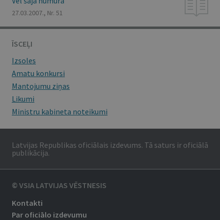
Vēl šajā numurā
27.03.2007., Nr. 51
ĪSCEĻI
Izsoles
Amatu konkursi
Mantojumu ziņas
Likumi
Ministru kabineta noteikumi
Latvijas Republikas oficiālais izdevums. Tā saturs ir oficiālā
publikācija.
© VSIA LATVIJAS VĒSTNESIS
Kontakti
Par oficiālo izdevumu