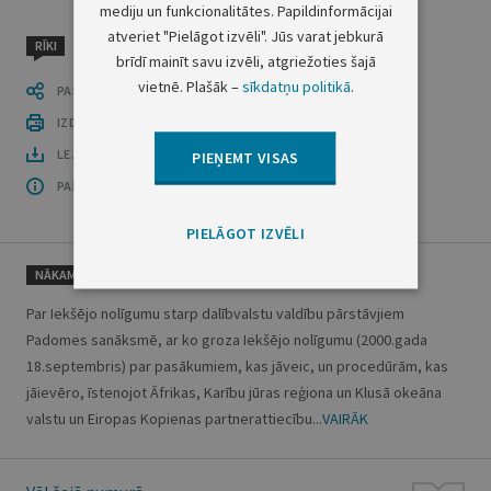
mediju un funkcionalitātes. Papildinformācijai
atveriet "Pielāgot izvēli". Jūs varat jebkurā
RĪKI
brīdī mainīt savu izvēli, atgriežoties šajā
vietnē. Plašāk –
sīkdatņu politikā
.
PASTĀSTI CITIEM
IZDRUKĀT PUBLIKĀCIJU
LEJUPLĀDĒT LAIDIENU (PDF)
PIEŅEMT VISAS
PAR OFICIĀLO IZDEVUMU
PIELĀGOT IZVĒLI
NĀKAMAIS
Par Iekšējo nolīgumu starp dalībvalstu valdību pārstāvjiem
Padomes sanāksmē, ar ko groza Iekšējo nolīgumu (2000.gada
18.septembris) par pasākumiem, kas jāveic, un procedūrām, kas
jāievēro, īstenojot Āfrikas, Karību jūras reģiona un Klusā okeāna
valstu un Eiropas Kopienas partnerattiecību...
VAIRĀK