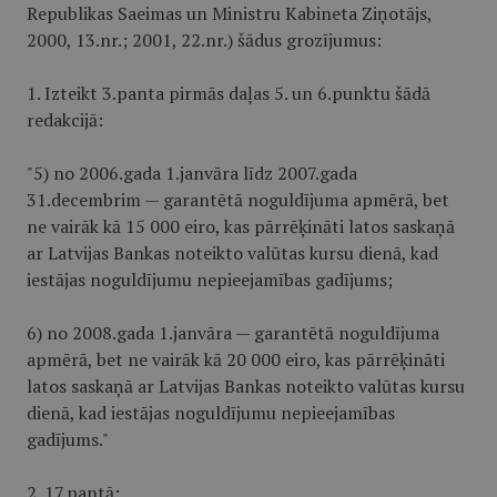
Republikas Saeimas un Ministru Kabineta Ziņotājs,
2000, 13.nr.; 2001, 22.nr.) šādus grozījumus:
1. Izteikt 3.panta pirmās daļas 5. un 6.punktu šādā
redakcijā:
"5) no 2006.gada 1.janvāra līdz 2007.gada
31.decembrim — garantētā noguldījuma apmērā, bet
ne vairāk kā 15 000 eiro, kas pārrēķināti latos saskaņā
ar Latvijas Bankas noteikto valūtas kursu dienā, kad
iestājas noguldījumu nepieejamības gadījums;
6) no 2008.gada 1.janvāra — garantētā noguldījuma
apmērā, bet ne vairāk kā 20 000 eiro, kas pārrēķināti
latos saskaņā ar Latvijas Bankas noteikto valūtas kursu
dienā, kad iestājas noguldījumu nepieejamības
gadījums."
2. 17.pantā: