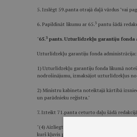
5. Izslēgt 59.panta otrajā daļā vārdus "vai pag
3
6. Papildināt likumu ar 65.
pantu šādā redakc
3
"
65.
pants. Uzturlīdzekļu garantiju fonda
Uzturlīdzekļu garantiju fonda administrācija:
1) Uzturlīdzekļu garantiju fonda likumā notei
nodrošinājumu, izmaksājot uzturlīdzekļus no 
2) Ministru kabineta noteiktajā kārtībā izsni
un parādnieku reģistra."
7. Izteikt 71.panta ceturto daļu šādā redakcijā
"(4) Aizliegts intervēt bērnu un izplatīt pres
kurš kļuvis par prettiesiskas darbības upuri, 