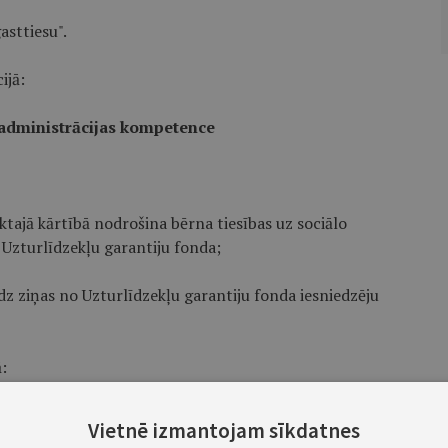
asttiesu".
ijā:
 administrācijas kompetence
ktajā kārtībā nodrošina bērna tiesības uz sociālo
Uzturlīdzekļu garantiju fonda;
edz ziņas no Uzturlīdzekļu garantiju fonda iesniedzēju
:
ē un citos plašsaziņas līdzekļos informāciju par bērnu,
Vietnē izmantojam sīkdatnes
liecinieku vai izdarījis likumpārkāpumu, izņemot