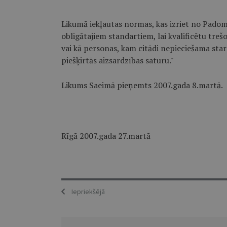
Likumā iekļautas normas, kas izriet no Pado
obligātajiem standartiem, lai kvalificētu treš
vai kā personas, kam citādi nepieciešama sta
piešķirtās aizsardzības saturu."
Likums Saeimā pieņemts 2007.gada 8.martā.
Rīgā 2007.gada 27.martā
Iepriekšējā