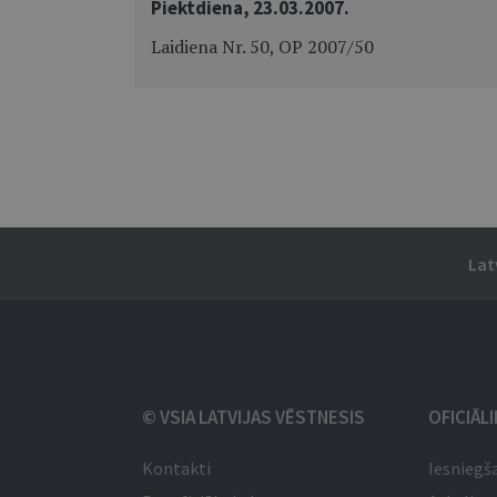
Piektdiena, 23.03.2007.
Laidiena Nr. 50, OP 2007/50
Lat
© VSIA LATVIJAS VĒSTNESIS
OFICIĀL
Kontakti
Iesniegš