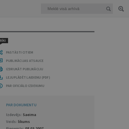
RĪKI
PASTĀSTI CITIEM
PUBLIKĀCIJAS ATSAUCE
IZDRUKĀT PUBLIKĀCIJU
LEJUPLĀDĒT LAIDIENU (PDF)
PAR OFICIĀLO IZDEVUMU
PAR DOKUMENTU
Izdevējs:
Saeima
Veids:
likums
Pieņemts:
08.03.2007
.