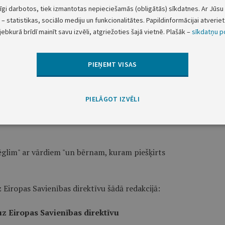
dzīvoto izpaust atklātībai un tam piekrīt viņa vecāki
tīgi darbotos, tiek izmantotas nepieciešamās (obligātās) sīkdatnes. Ar Jūsu 
 kriminālprocess, nepieciešama arī procesa virzītāja
– statistikas, sociālo mediju un funkcionalitātes. Papildinformācijai atveriet 
jebkurā brīdī mainīt savu izvēli, atgriežoties šajā vietnē. Plašāk –
sīkdatņu po
PIEŅEMT VISAS
 ar vārdiem "un persona, kurai piešķirts alternatīvais
PIELĀGOT IZVĒLI
glis" ar vārdiem "vai persona, kurai piešķirts
ēglim" ar vārdiem "un bērnam, kuram piešķirts
 Eiropas Savienības direktīvu šādā redakcijā:
z Eiropas Savienības direktīvu