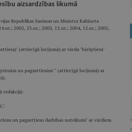
esību aizsardzības likumā
tvijas Republikas Saeimas un Ministru Kabineta
24.nr.; 2002, 23.nr.; 2003, 12.nr.; 2004, 12.nr.; 2005,
sttiesa)" (attiecīgā locījumā) ar vārdu "bāriņtiesa"
iņtiesām un pagasttiesām"" (attiecīgā locījumā) ar
ā).
ā redakcijā:
;".
ņtiesu un pagasttiesu darbības noteikumi" ar vārdiem