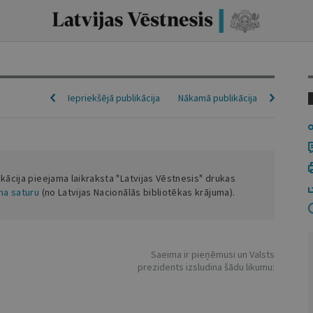
Iepriekšējā publikācija
Nākamā publikācija
ikācija pieejama laikraksta "Latvijas Vēstnesis" drukas
ena saturu
(no Latvijas Nacionālās bibliotēkas krājuma).
Saeima ir pieņēmusi un Valsts
prezidents izsludina šādu likumu: