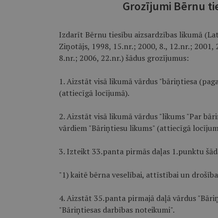
Grozījumi Bērnu ti
Izdarīt Bērnu tiesību aizsardzības likumā (La
Ziņotājs, 1998, 15.nr.; 2000, 8., 12.nr.; 2001, 
8.nr.; 2006, 22.nr.) šādus grozījumus:
1. Aizstāt visā likumā vārdus "bāriņtiesa (paga
(attiecīgā locījumā).
2. Aizstāt visā likumā vārdus "likums "Par bār
vārdiem "Bāriņtiesu likums" (attiecīgā locījum
3. Izteikt 33.panta pirmās daļas 1.punktu šād
"1) kaitē bērna veselībai, attīstībai un drošībai
4. Aizstāt 35.panta pirmajā daļā vārdus "Bāri
"Bāriņtiesas darbības noteikumi".