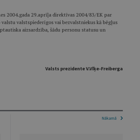
mes 2004.gada 29.aprīļa direktīvas 2004/83/EK par
o valstu valstspiederīgos vai bezvalstniekus kā bēgļus
rptautiska aizsardzība, šādu personu statusu un
Valsts prezidente V.Vīķe-Freiberga
Nākamā