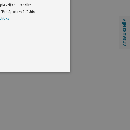
piekrišanu var tikt
"Pielāgot izvēli". Jūs
litikā
.
ATSAUKSMĒM