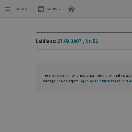
SADAĻAS
ARHĪVS
Laidiens:
27.03.2007., Nr. 51
Tiesību aktu un oficiālo paziņojumu oficiālā publ
versijā. Piedāvājam
lejuplādēt digitalizētā laidi