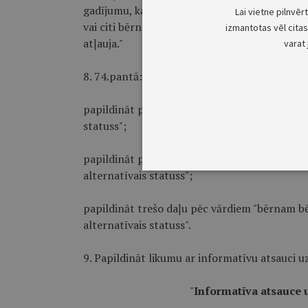
gadījumu, kad bērns pats izsaka vēlēšanos pār
Lai vietne pilnvēr
vai citi bērna likumiskie pārstāvji. Ja uzsākts
izmantotas vēl citas 
atļauja."
varat 
8. 74.pantā:
papildināt panta nosaukumu pēc vārda "Bēglis"
statuss";
papildināt pirmo daļu pēc vārdiem "bērns ir bē
alternatīvais statuss";
papildināt trešo daļu pēc vārdiem "bērnam b
alternatīvais statuss".
9. Papildināt likumu ar informatīvu atsauci uz
"
Informatīva atsauce u