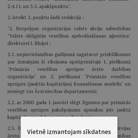
2.4.11. un 3.5. apakšpunktu".
2. izteikt 2. punktu šādā redakcijā :
"2. Bezpeļņas organizācijas valsts akciju sabiedrības
"Valsts obligātās veselības apdrošināšanas aģentūra"
direktorei I. Bluķei :
2.1. nepieciešamības gadījumā sagatavot priekšlikumus
par izmaiņām šī rīkojuma apstiprinātajā 1. pielikumā
"Primārās veselības aprūpes ārstu darbības
organizācija" un 2. pielikumā "Primārās veselības
aprūpes (jauktās kapitācijas) finansēšanas modelis" un
iesniegt tos Ārstniecības departamentā;
2.2. ar 2000. gada 1. janvāri slēgt līgumus par primārās
veselības aprūpes pakalpojumu apmaksu pēc jauktā
kapitācijas modeļa ar visām slimokasēm;
2.3. līdz 2000. gada 1. aprīlim sadarbībā ar Latvijas
Vietnē izmantojam sīkdatnes
ārstu asociācijām izvērtēt tiešās pieejamības