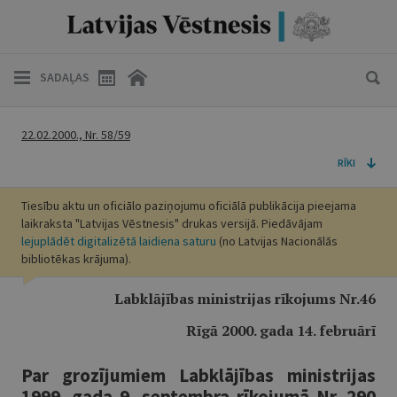
SADAĻAS
22.02.2000., Nr. 58/59
RĪKI
Tiesību aktu un oficiālo paziņojumu oficiālā publikācija pieejama
laikraksta "Latvijas Vēstnesis" drukas versijā. Piedāvājam
lejuplādēt digitalizētā laidiena saturu
(no Latvijas Nacionālās
bibliotēkas krājuma).
Labklājības ministrijas rīkojums Nr.46
Rīgā 2000. gada 14. februārī
Par grozījumiem Labklājības ministrijas
1999. gada 9. septembra rīkojumā Nr. 290