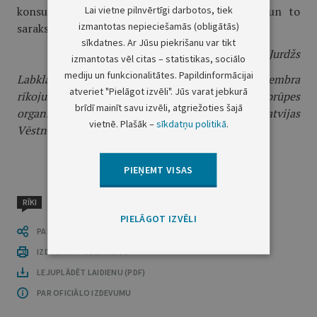
Lai vietne pilnvērtīgi darbotos, tiek
konsultantu loku primārajā veselības aprūpē un to
izmantotas nepieciešamās (obligātās)
sarakstu iesniegt Ārstniecības departamentā".
sīkdatnes. Ar Jūsu piekrišanu var tikt
Labklājības ministrs
R. Jurdžs
izmantotas vēl citas – statistikas, sociālo
mediju un funkcionalitātes. Papildinformācijai
Labklājības ministrijas 1999. gada 9. septembra
atveriet "Pielāgot izvēli". Jūs varat jebkurā
rīkojumu Nr.290 "Par primārās veselības aprūpes
brīdī mainīt savu izvēli, atgriežoties šajā
organizācijas un apmaksas kārtību" skat. "Latvijas
vietnē. Plašāk –
sīkdatņu politikā
.
Vēstnesis", 16.09.1999., Nr.304.
PIEŅEMT VISAS
RĪKI
PIELĀGOT IZVĒLI
PASTĀSTI CITIEM
IZDRUKĀT PUBLIKĀCIJU
LEJUPLĀDĒT LAIDIENU (PDF)
PAR OFICIĀLO IZDEVUMU