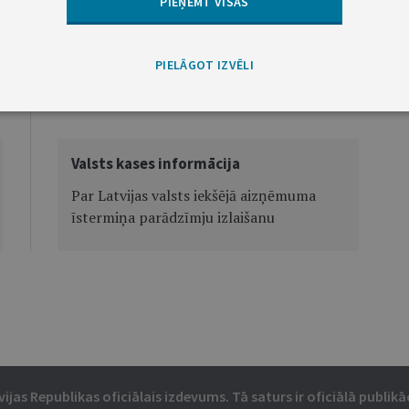
PIEŅEMT VISAS
PIELĀGOT IZVĒLI
Nākamā
Valsts kases informācija
Par Latvijas valsts iekšējā aizņēmuma
īstermiņa parādzīmju izlaišanu
vijas Republikas oficiālais izdevums. Tā saturs ir oficiālā publikāc