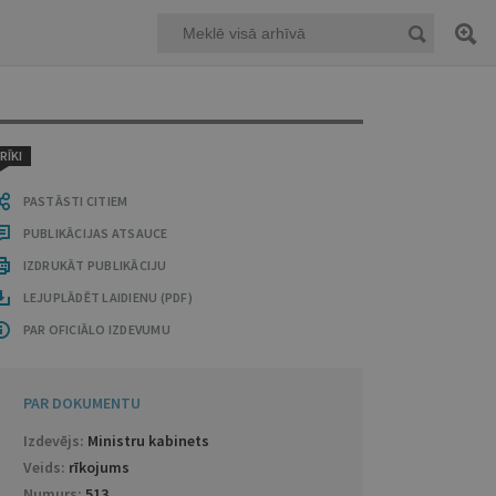
RĪKI
PASTĀSTI CITIEM
PUBLIKĀCIJAS ATSAUCE
IZDRUKĀT PUBLIKĀCIJU
LEJUPLĀDĒT LAIDIENU (PDF)
PAR OFICIĀLO IZDEVUMU
PAR DOKUMENTU
Izdevējs:
Ministru kabinets
Veids:
rīkojums
Numurs:
513