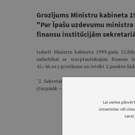
Grozījums Ministru kabineta 1
"Par Īpašu uzdevumu ministra 
finansu institūcijām sekretari
Izdarīt Ministru kabineta 1999.gada 15.fe
sadarbībai ar starptautiskajām finansu in
45./46.nr.) grozījumu un izteikt 2.punktu šādā
"2. Sekretariāts ir īpašu uzdevumu ministra
(turpmāk — ministrs) pakļautībā."
Lai vietne pilnvēr
izmantotas vēl citas 
varat 
Īpašu uzdevumu ministrs sadar