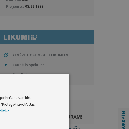
Pieņemts:
03.11.1999
.
ATVĒRT DOKUMENTU LIKUMI.LV
Zaudējis spēku ar
Grozītais
piekrišanu var tikt
"Pielāgot izvēli". Jūs
litikā
.
ATSAUKSMĒM