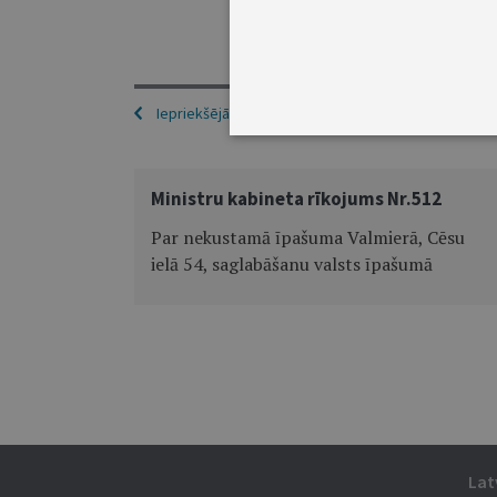
Iepriekšējā
Ministru kabineta rīkojums Nr.512
Par nekustamā īpašuma Valmierā, Cēsu
ielā 54, saglabāšanu valsts īpašumā
Lat