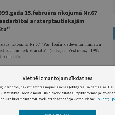
999.gada 15.februāra rīkojumā Nr.67
sadarbībai ar starptautiskajām
ātu"
bruāra rīkojumā Nr.67 "Par Īpašu uzdevumu ministra
stitūcijām sekretariātu" (Latvijas Vēstnesis, 1999,
 redakcijā:
 sadarbībai ar starptautiskajām finansu institūcijām
Vietnē izmantojam sīkdatnes
tīgi darbotos, tiek izmantotas nepieciešamās (obligātās) sīkdatnes. Ar Jūsu 
– statistikas, sociālo mediju un funkcionalitātes. Papildinformācijai atveriet 
jebkurā brīdī mainīt savu izvēli, atgriežoties šajā vietnē. Plašāk –
sīkdatņu po
Ministru prezidents A.Šķēle
bībai ar starptautiskajām finansu institūcijām R.Zīle