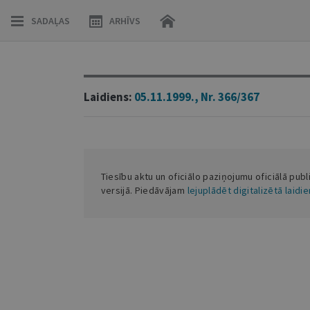
SADAĻAS
ARHĪVS
Laidiens:
05.11.1999., Nr. 366/367
Tiesību aktu un oficiālo paziņojumu oficiālā publ
versijā. Piedāvājam
lejuplādēt digitalizētā laidi