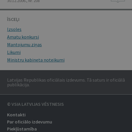
30.12.2006., Nr. 208
ĪSCEĻI
Izsoles
Amatu konkursi
Mantojumu ziņas
Likumi
Ministru kabineta noteikumi
Latvijas Republikas oficiālais izdevums. Tā saturs ir oficiālā
publikācija.
© VSIA LATVIJAS VĒSTNESIS
Kontakti
Par oficiālo izdevumu
Piekļūstamība