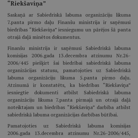
“Riekšaviņa”
Saskaņā ar Sabiedriskā labuma organizāciju likuma
7.panta pirmo daļu Finanšu ministrija ir saņēmusi
biedrības “Riekšaviņa” iesniegumu un pārējos šā panta
otrajā daļā minētos dokumentus.
Finanšu ministrija ir saņēmusi Sabiedriskā labuma
komisijas 2006.gada 13.decembra atzinumu Nr.26-
2006/445 piešķirt šai biedrībai sabiedriskā labuma
organizācijas statusu, pamatojoties uz Sabiedriskā
labuma organizāciju likuma 5.panta pirmo daļu.
Atzinumā ir konstatēts, ka biedrības “Riekšaviņa”
iesniegtie dokumenti atbilst Sabiedriskā labuma
organizāciju likuma 7.panta pirmajā un otrajā daļā
noteiktajam un biedrības “Riekšaviņa” darbība atbilst
sabiedriskā labuma organizācijas darbības būtībai.
Pamatojoties uz Sabiedriskā labuma komisijas
2006.gada 13.decembra atzinumu Nr.26-2006/445,