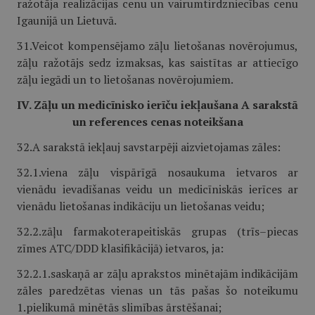
ražotāja realizācijas cenu un vairumtirdzniecības cenu
Igaunijā un Lietuvā.
31.Veicot kompensējamo zāļu lietošanas novērojumus,
zāļu ražotājs sedz izmaksas, kas saistītas ar attiecīgo
zāļu iegādi un to lietošanas novērojumiem.
IV. Zāļu un medicīnisko ierīču iekļaušana A sarakstā
un references cenas noteikšana
32.A sarakstā iekļauj savstarpēji aizvietojamas zāles:
32.1.viena zāļu vispārīgā nosaukuma ietvaros ar
vienādu ievadīšanas veidu un medicīniskās ierīces ar
vienādu lietošanas indikāciju un lietošanas veidu;
32.2.zāļu farmakoterapeitiskās grupas (trīs–piecas
zīmes ATC/DDD kla­sifikācijā) ietvaros, ja:
32.2.1.saskaņā ar zāļu aprakstos minētajām indikācijām
zāles paredzētas vienas un tās pašas šo noteikumu
1.pielikumā minētās slimības ārstēšanai;