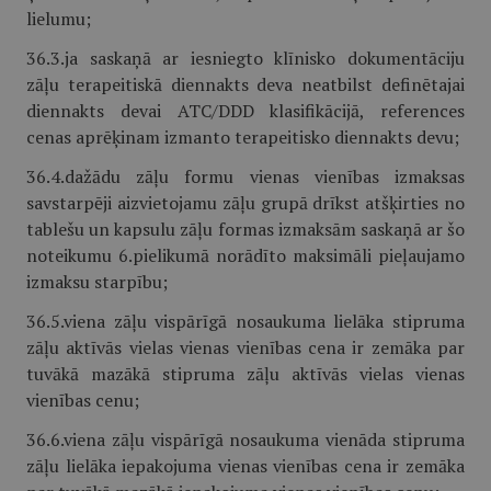
lielumu;
36.3.ja saskaņā ar iesniegto klīnisko dokumentāciju
zāļu terapeitiskā diennakts deva neatbilst definētajai
diennakts devai ATC/DDD klasifikācijā, references
cenas aprēķinam izmanto terapeitisko diennakts devu;
36.4.dažādu zāļu formu vienas vienības izmaksas
savstarpēji aizvietojamu zāļu grupā drīkst atšķirties no
tablešu un kapsulu zāļu formas izmaksām saskaņā ar šo
noteikumu 6.pielikumā norādīto maksimāli pieļaujamo
izmaksu starpību;
36.5.viena zāļu vispārīgā nosaukuma lielāka stipruma
zāļu aktīvās vielas vienas vienības cena ir zemāka par
tuvākā mazākā stipruma zāļu aktīvās vielas vienas
vienības cenu;
36.6.viena zāļu vispārīgā nosaukuma vienāda stipruma
zāļu lielāka iepakojuma vienas vienības cena ir zemāka