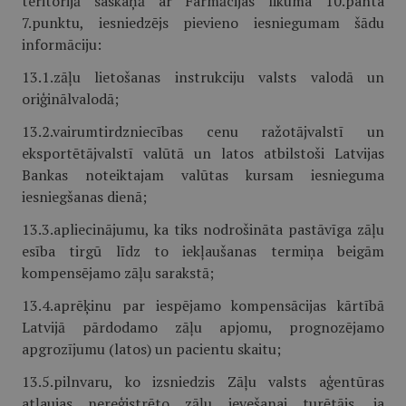
teritorijā saskaņā ar Farmācijas likuma 10.panta
7.punktu, iesniedzējs pievieno iesniegumam šādu
informāciju:
13.1.zāļu lietošanas instrukciju valsts valodā un
oriģinālvalodā;
13.2.vairumtirdzniecības cenu ražotājvalstī un
eksportētājvalstī valūtā un latos atbilstoši Latvijas
Bankas noteiktajam valūtas kursam iesnieguma
iesniegšanas dienā;
13.3.apliecinājumu, ka tiks nodrošināta pastāvīga zāļu
esība tirgū līdz to iekļaušanas termiņa beigām
kompensējamo zāļu sarakstā;
13.4.aprēķinu par iespējamo kompensācijas kārtībā
Latvijā pārdodamo zāļu apjomu, prognozējamo
apgrozījumu (latos) un pacientu skaitu;
13.5.pilnvaru, ko izsniedzis Zāļu valsts aģentūras
atļaujas nereģistrēto zāļu ievešanai turētājs, ja