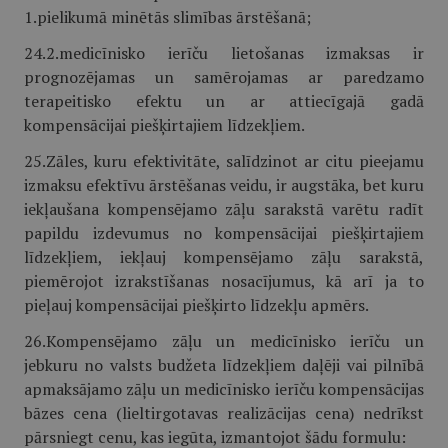
1.pielikumā minētās slimības ārstēšanā;
24.2.medicīnisko ierīču lietošanas izmaksas ir
prognozējamas un samērojamas ar paredzamo
terapeitisko efektu un ar attiecīgajā gadā
kompensācijai piešķirtajiem līdzekļiem.
25.Zāles, kuru efektivitāte, salīdzinot ar citu pieejamu
izmaksu efektīvu ārstēšanas veidu, ir augstāka, bet kuru
iekļaušana kompensējamo zāļu sarakstā varētu radīt
papildu izdevumus no kompensācijai piešķirtajiem
līdzekļiem, iekļauj kompensējamo zāļu sarakstā,
piemērojot izrakstīšanas nosacījumus, kā arī ja to
pieļauj kompensācijai piešķirto līdzekļu apmērs.
26.Kompensējamo zāļu un medicīnisko ierīču un
jebkuru no valsts budžeta līdzekļiem daļēji vai pilnībā
apmaksājamo zāļu un medicīnisko ierīču kompensācijas
bāzes cena (lieltirgotavas realizācijas cena) nedrīkst
pārsniegt cenu, kas iegūta, izmantojot šādu formulu: