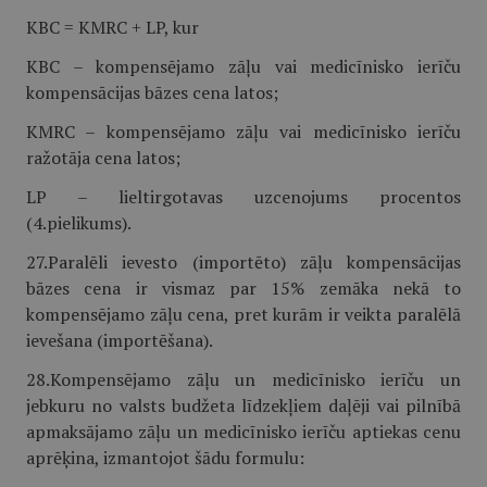
KBC = KMRC + LP, kur
KBC – kompensējamo zāļu vai medicīnisko ierīču
kompensācijas bāzes cena latos;
KMRC – kompensējamo zāļu vai medicīnisko ierīču
ražotāja cena latos;
LP – lieltirgotavas uzcenojums procentos
(4.pielikums).
27.Paralēli ievesto (importēto) zāļu kompensācijas
bāzes cena ir vismaz par 15% zemāka nekā to
kompensējamo zāļu cena, pret kurām ir veikta paralēlā
ievešana (importēšana).
28.Kompensējamo zāļu un medicīnisko ierīču un
jebkuru no valsts budžeta līdzekļiem daļēji vai pilnībā
apmaksājamo zāļu un medicīnisko ierīču aptiekas cenu
aprēķina, izmantojot šādu formulu: