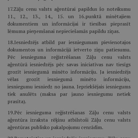
17.Zāļu cenu valsts aģentūrai papildus šo noteikumu
11., 12., 13., 14., 15. un 16.punktā minētajiem
dokumentiem un informācijai ir tiesības pieprasīt
lēmuma pieņemšanai nepieciešamās papildu ziņas.
18.Iesniedzējs atbild par iesniegumam pievienotajos
dokumentos un informācijā ietverto ziņu patiesumu.
Pēc iesnieguma reģistrēšanas Zāļu cenu valsts
aģentūrā iesniedzējs pēc savas iniciatīvas nav tiesīgs
grozīt iesniegumā minēto informāciju. Ja iesniedzējs
vēlas grozīt iesniegumā minēto informāciju,
iesniegumu iesniedz no jauna. Iepriekšējais iesniegums
tiek anulēts (maksa par jauno iesniegumu netiek
prasīta).
19.Pēc iesnieguma reģistrēšanas Zāļu cenu valsts
aģentūra izraksta rēķinu atbilstoši Zāļu cenu valsts
aģentūras publisko pakalpojumu cenrādim.