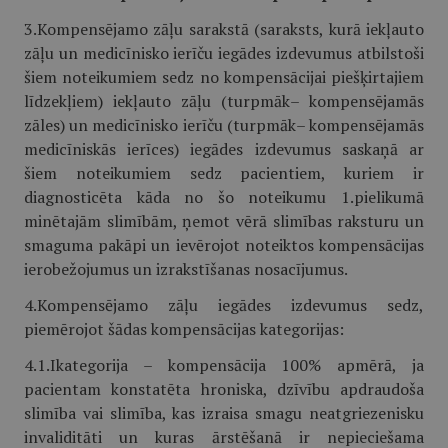
3.Kompensējamo zāļu sarakstā (saraksts, kurā iekļauto
zāļu un medicīnisko ierīču iegādes izdevumus atbilstoši
šiem noteikumiem sedz no kompensācijai piešķirtajiem
līdzekļiem) iekļauto zāļu (turpmāk– kompensējamās
zāles) un medicīnisko ierīču (turpmāk– kompensējamās
medicīniskās ierīces) iegādes izdevumus saskaņā ar
šiem noteikumiem sedz pacientiem, kuriem ir
diagnosticēta kāda no šo noteikumu 1.pielikumā
minētajām slimībām, ņemot vērā slimības raksturu un
smaguma pakāpi un ievērojot noteiktos kompensācijas
ierobežojumus un izrakstīšanas nosacījumus.
4.Kompensējamo zāļu iegādes izdevumus sedz,
piemērojot šādas kompensācijas kategorijas:
4.1.Ikategorija – kompensācija 100% apmērā, ja
pacientam konstatēta hroniska, dzīvību apdraudoša
slimība vai slimība, kas izraisa smagu neatgriezenisku
invaliditāti un kuras ārstēšanā ir nepieciešama