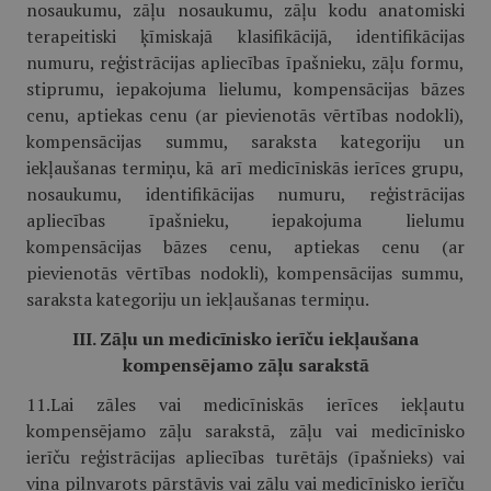
nosaukumu, zāļu nosaukumu, zāļu kodu anatomiski
terapeitiski ķīmiskajā klasifikācijā, identifikācijas
numuru, reģistrācijas apliecības īpašnieku, zāļu formu,
stiprumu, iepakojuma lielumu, kompensācijas bāzes
cenu, aptiekas cenu (ar pievienotās vērtības nodokli),
kompensācijas summu, saraksta kategoriju un
iekļaušanas termiņu, kā arī medicīniskās ierīces grupu,
nosaukumu, identifikācijas numuru, reģistrācijas
apliecības īpašnieku, iepakojuma lielumu
kompensācijas bāzes cenu, aptiekas cenu (ar
pievienotās vērtības nodokli), kompensācijas summu,
saraksta kategoriju un iekļaušanas termiņu.
III. Zāļu un medicīnisko ierīču iekļaušana
kompensējamo zāļu sarakstā
11.Lai zāles vai medicīniskās ierīces iekļautu
kompensējamo zāļu sarakstā, zāļu vai medicīnisko
ierīču reģistrācijas apliecības turētājs (īpašnieks) vai
viņa pilnvarots pārstāvis vai zāļu vai medicīnisko ierīču