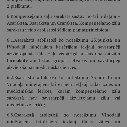
2.pielikumu.
6.Kompensējamo zāļu saraksts sastāv no trim daļām –
Asaraksta, Bsaraksta un Csaraksta. Kompensējamo zāļu
sarakstu veido atbilstoši šādiem pamatprincipiem:
6.1.Asarakstā atbilstoši šo noteikumu 23.punktā un
IVnodaļā minētajiem kritērijiem iekļauj savstarpēji
aizvietojamās zāles zāļu vispārīgā nosaukuma vai zāļu
farmakoterapeitiskās grupas ietvaros un savstarpēji
aizvietojamās medicīniskās ierīces;
6.2.Bsarakstā atbilstoši šo noteikumu 23.punktā un
Vnodaļā minētajiem kritērijiem iekļauj tādas zāles un
medicīniskās ierīces, kurām kompensējamo zāļu
sarakstā nav savstarpēji aizvietojamu zāļu vai
medicīnisko ierīču;
6.3.Csarakstā atbilstoši šo noteikumu VInodaļā
minētajiem kritērijiem iekļauj tādas zāles un