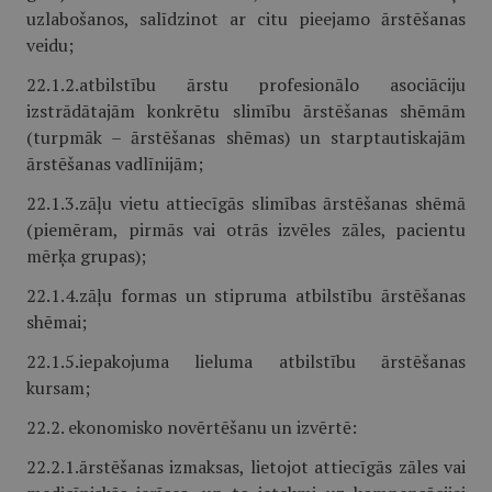
uzlabošanos, salīdzinot ar citu pieejamo ārstēšanas
veidu;
22.1.2.atbilstību ārstu profesionālo asociāciju
izstrādātajām konkrētu slimību ārstēšanas shēmām
(turpmāk – ārstēšanas shēmas) un starptautiskajām
ārstēšanas vadlīnijām;
22.1.3.zāļu vietu attiecīgās slimības ārstēšanas shēmā
(piemēram, pirmās vai otrās izvēles zāles, pacientu
mērķa grupas);
22.1.4.zāļu formas un stipruma atbilstību ārstēšanas
shēmai;
22.1.5.iepakojuma lieluma atbilstību ārstēšanas
kursam;
22.2. ekonomisko novērtēšanu un izvērtē:
22.2.1.ārstēšanas izmaksas, lietojot attiecīgās zāles vai