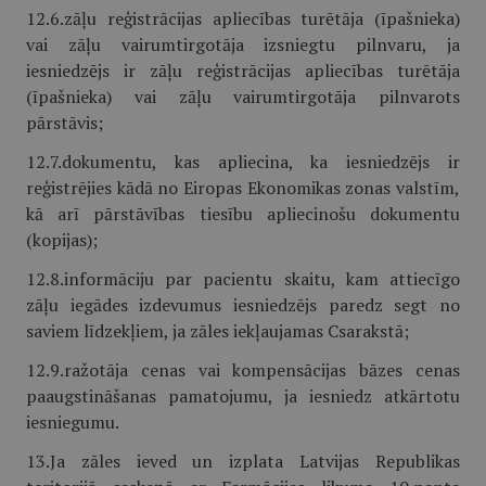
12.6.zāļu reģistrācijas apliecības turētāja (īpašnieka)
vai zāļu vairumtirgotāja izsniegtu pilnvaru, ja
iesniedzējs ir zāļu reģistrācijas apliecības turētāja
(īpašnieka) vai zāļu vairumtirgotāja pilnvarots
pārstāvis;
12.7.dokumentu, kas apliecina, ka iesniedzējs ir
reģistrējies kādā no Eiropas Ekonomikas zonas valstīm,
kā arī pārstāvības tiesību apliecinošu dokumentu
(kopijas);
12.8.informāciju par pacientu skaitu, kam attiecīgo
zāļu iegādes izdevumus iesniedzējs paredz segt no
saviem līdzekļiem, ja zāles iekļaujamas Csarakstā;
12.9.ražotāja cenas vai kompensācijas bāzes cenas
paaugstināšanas pamatojumu, ja iesniedz atkārtotu
iesniegumu.
13.Ja zāles ieved un izplata Latvijas Republikas