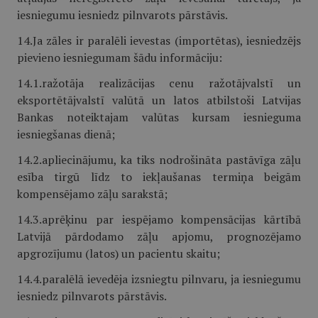
iesniegumu iesniedz pilnvarots pārstāvis.
14.Ja zāles ir paralēli ievestas (importētas), iesniedzējs
pievieno iesniegu­mam šādu informāciju:
14.1.ražotāja realizācijas cenu ražotājvalstī un
eksportētājvalstī valūtā un latos atbilstoši Latvijas
Bankas noteiktajam valūtas kursam iesnieguma
iesniegšanas dienā;
14.2.apliecinājumu, ka tiks nodrošināta pastāvīga zāļu
esība tirgū līdz to iekļaušanas termiņa beigām
kompensējamo zāļu sarakstā;
14.3.aprēķinu par iespējamo kompensācijas kārtībā
Latvijā pārdodamo zāļu apjomu, prognozējamo
apgrozījumu (latos) un pacientu skaitu;
14.4.paralēlā ievedēja izsniegtu pilnvaru, ja iesniegumu
iesniedz pilnvarots pārstāvis.