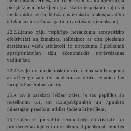
medicīniskās ierīces, un to ietekmi uz kompensācijai
piešķirtajiem līdzekļiem (tai skaitā iespējamo zāļu vai
medicīnisko ierīču lietošanas izraisīto blakusparādību
ietekmi uz ārstēšanas gaitu un ārstēšanas izmaksām);
22.2.2.jauno zāļu vispārīgo nosaukumu terapeitisko
efektivitāti un izmaksas, salīdzinot ar citu pieejamo
ārstēšanas veidu atbilstoši šo noteikumu 3.pielikumā
apstiprinātajām zāļu ekonomiskās novērtēšanas
vadlīnijām;
22.2.3.zāļu un medicīnisko ierīču cenas salīdzinājumā
ar attiecīgo zāļu un medicīnisko ierīču cenām citās
Eiropas Savienības valstīs.
23.A un B sarakstā iekļauj zāles, ja tās papildus šo
noteikumu 6.1. un 6.2.apakš­punktā un 7.punktā
minētajām prasībām atbilst šādiem kritērijiem:
23.1.zālēm ir pierādīta terapeitiskā efektivitāte un
priekšrocības kādas šo noteikumu 1.pielikumā minētās