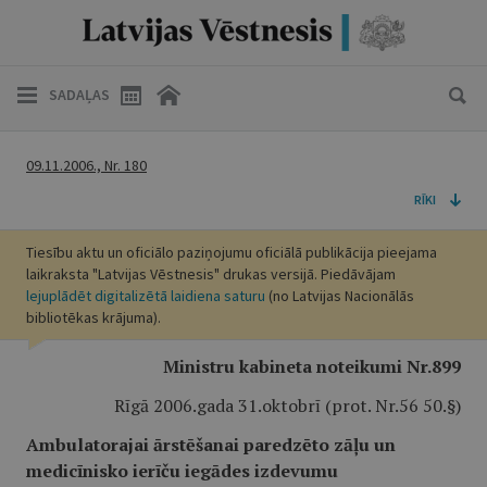
SADAĻAS
09.11.2006., Nr. 180
RĪKI
Tiesību aktu un oficiālo paziņojumu oficiālā publikācija pieejama
laikraksta "Latvijas Vēstnesis" drukas versijā. Piedāvājam
lejuplādēt digitalizētā laidiena saturu
(no Latvijas Nacionālās
bibliotēkas krājuma).
Ministru kabineta noteikumi Nr.899
Rīgā 2006.gada 31.oktobrī (prot. Nr.56 50.§)
Ambulatorajai ārstēšanai paredzēto zāļu un
medicīnisko ierīču iegādes izdevumu