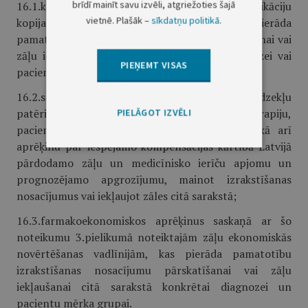
brīdī mainīt savu izvēli, atgriežoties šajā
16.1.klīnisko pētījumu kopsavilkumu un publikāciju
vietnē. Plašāk –
sīkdatņu politikā
.
kopijas, norādot atsauci uz avotu, kas pierāda
pamatotību izrakstīšanas nosacījumu pārskatīšanai vai
zāļu iekļaušanai citā sarakstā konkrētai diagnozei vai
PIEŅEMT VISAS
pacientu mērķa grupai;
16.2.sagaidāmā kompensācijai piešķirto līdzekļu
patēriņa aprēķinu, ietverot salīdzinošo terapiju,
PIELĀGOT IZVĒLI
pacientu mērķa grupas un pacientu skaitu, kā arī
aprēķinu par iespējamo kompensācijas kārtībā Latvijā
pārdodamo zāļu un medicīnisko ierīču apjomu un
prognozējamo apgrozījumu, mainot izrakstīšanas
nosacījumus vai iekļaujot zāles citā sarakstā;
16.3.farmakoekonomiskos aprēķinus saskaņā ar šo
noteikumu 3.pielikumā noteiktajām zāļu ekonomiskās
novērtēšanas vadlīnijām, kas pierāda pamatotību
izrakstīšanas nosacījumu pārskatīšanai vai zāļu
iekļaušanai citā sarakstā konkrētai diagnozei un
pacientu mērķa grupai.