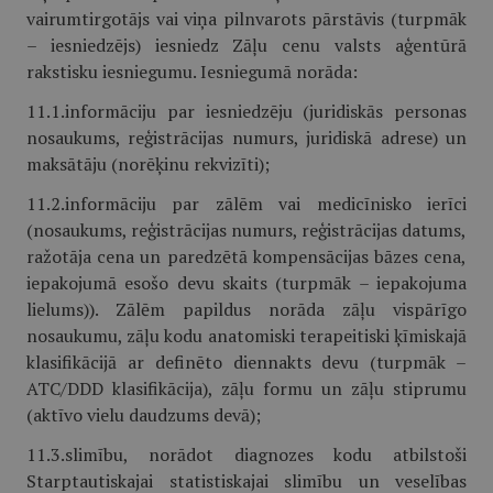
vairumtirgotājs vai viņa pilnvarots pārstāvis (turpmāk
– iesniedzējs) iesniedz Zāļu cenu valsts aģentūrā
rakstisku iesniegumu. Iesniegumā norāda:
11.1.informāciju par iesniedzēju (juridiskās personas
nosaukums, reģistrācijas numurs, juridiskā adrese) un
maksātāju (norēķinu rekvizīti);
11.2.informāciju par zālēm vai medicīnisko ierīci
(nosaukums, reģistrācijas numurs, reģistrācijas datums,
ražotāja cena un paredzētā kompensācijas bāzes cena,
iepakojumā esošo devu skaits (turpmāk – iepakojuma
lielums)). Zālēm papildus norāda zāļu vispārīgo
nosaukumu, zāļu kodu anatomiski terapeitiski ķīmiskajā
klasifikācijā ar definēto diennakts devu (turpmāk –
ATC/DDD klasifikācija), zāļu formu un zāļu stiprumu
(aktīvo vielu daudzums devā);
11.3.slimību, norādot diagnozes kodu atbilstoši
Starptautiskajai statistiskajai slimību un veselības