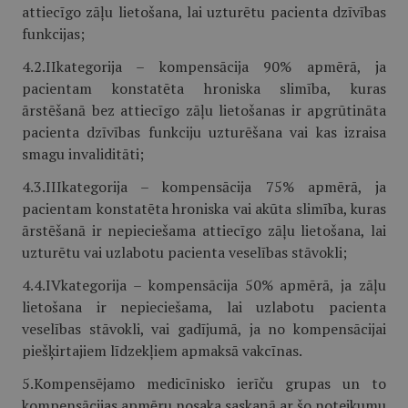
attiecīgo zāļu lietošana, lai uzturētu pacienta dzīvības
funkcijas;
4.2.IIkategorija – kompensācija 90% apmērā, ja
pacientam konstatēta hroniska slimība, kuras
ārstēšanā bez attiecīgo zāļu lietošanas ir apgrūtināta
pacienta dzīvības funkciju uzturēšana vai kas izraisa
smagu invaliditāti;
4.3.IIIkategorija – kompensācija 75% apmērā, ja
pacientam konstatēta hroniska vai akūta slimība, kuras
ārstēšanā ir nepieciešama attiecīgo zāļu lietošana, lai
uzturētu vai uzlabotu pacienta veselības stāvokli;
4.4.IVkategorija – kompensācija 50% apmērā, ja zāļu
lietošana ir nepieciešama, lai uzlabotu pacienta
veselības stāvokli, vai gadījumā, ja no kompensācijai
piešķirtajiem līdzekļiem apmaksā vakcīnas.
5.Kompensējamo medicīnisko ierīču grupas un to
kompensācijas apmēru nosaka saskaņā ar šo noteikumu