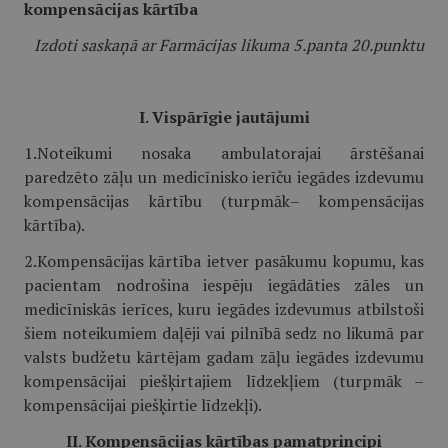
kompensācijas kārtība
Izdoti saskaņā ar Farmācijas likuma 5.panta 20.punktu
I. Vispārīgie jautājumi
1.Noteikumi nosaka ambulatorajai ārstēšanai
paredzēto zāļu un medicīnisko ierīču iegādes izdevumu
kompensācijas kārtību (turpmāk– kompensācijas
kārtība).
2.Kompensācijas kārtība ietver pasākumu kopumu, kas
pacientam nodrošina iespēju iegādāties zāles un
medicīniskās ierīces, kuru iegādes izdevumus atbilstoši
šiem noteikumiem daļēji vai pilnībā sedz no likumā par
valsts budžetu kārtējam gadam zāļu iegādes izdevumu
kompensācijai piešķirtajiem līdzekļiem (turpmāk –
kompensācijai piešķirtie līdzekļi).
II. Kompensācijas kārtības pamatprincipi