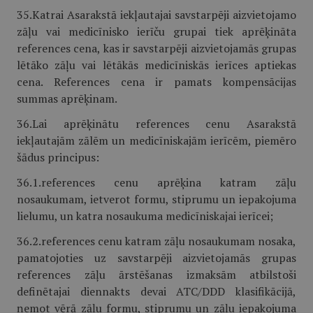
35.Katrai Asarakstā iekļautajai savstarpēji aizvietojamo
zāļu vai medicīnisko ierīču grupai tiek aprēķināta
references cena, kas ir savstarpēji aizvietojamās grupas
lētāko zāļu vai lētākās medicīniskās ierīces aptiekas
cena. References cena ir pamats kompensācijas
summas aprēķinam.
36.Lai aprēķinātu references cenu Asarakstā
iekļautajām zālēm un medicīniskajām ierīcēm, piemēro
šādus principus:
36.1.references cenu aprēķina katram zāļu
nosaukumam, ietverot formu, stiprumu un iepakojuma
lielumu, un katra nosau­kuma medicīniskajai ierīcei;
36.2.references cenu katram zāļu nosau­kumam nosaka,
pamatojoties uz savstarpēji aizvietojamās grupas
references zāļu ārstēšanas izmaksām atbilstoši
definētajai diennakts devai ATC/DDD klasifikācijā,
ņemot vērā zāļu formu, stiprumu un zāļu iepakojuma