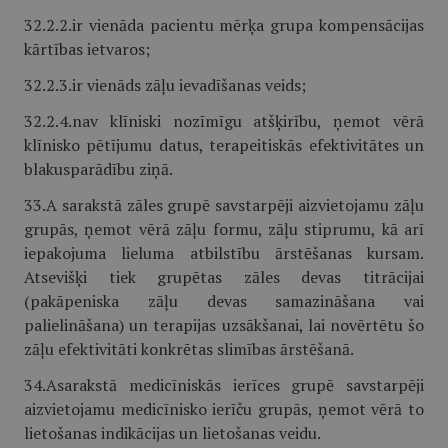
32.2.2.ir vienāda pacientu mērķa grupa kompensācijas
kārtības ietvaros;
32.2.3.ir vienāds zāļu ievadīšanas veids;
32.2.4.nav klīniski nozīmīgu atšķirību, ņemot vērā
klīnisko pētījumu datus, terapeitiskās efektivitātes un
blakusparādību ziņā.
33.A sarakstā zāles grupē savstarpēji aizvietojamu zāļu
grupās, ņemot vērā zāļu formu, zāļu stiprumu, kā arī
iepakojuma lieluma atbilstību ārstēšanas kursam.
Atsevišķi tiek grupētas zāles devas titrācijai
(pakāpeniska zāļu devas samazināšana vai
palielināšana) un terapijas uzsākšanai, lai novērtētu šo
zāļu efektivitāti konkrētas slimības ārstēšanā.
34.Asarakstā medicīniskās ierīces grupē savstarpēji
aizvietojamu medicīnisko ierīču grupās, ņemot vērā to
lietošanas indikācijas un lietošanas veidu.