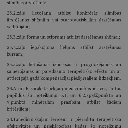
slimības ārstēšanā;
23.2.zāļu lietošana atbilst konkrētās slimības
ārstēšanas shēmām vai starptautiskajām ārstēšanas
vadlīnijām;
23.3.zāļu forma un stiprums atbilst ārstēšanas shēmai;
23.4.zāļu iepakojuma lielums atbilst ārstēšanas
kursam;
23.5.zāļu lietošanas izmaksas ir prognozējamas un
samērojamas ar paredzamo terapeitisko efektu un ar
attiecīgajā gadā kompensācijai piešķirtajiem līdzekļiem.
24.A un B sarakstā iekļauj medicīniskās ierīces, ja tās
papildus šo noteikumu 6.1. un 6.2.apakšpunktā un
9.punktā minētajām prasībām atbilst šādiem
kritērijiem:
24.1.medicīniskajām ierīcēm ir pierādīta terapeitiskā
efektivitāte un priekšrocības kādas šo noteikumu