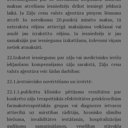
maksas atcelšanu iesniedzējs drīkst iesniegt jebkurā
laikā. Ja Zāļu cenu valsts aģentūra pieņem lēmumu
atcelt šo noteikumu 20.punktā minēto maksu, tā
neizraksta rēķinu attiecīgā maksājuma veikšanai vai
anulē jau izrakstīto rēķinu. Ja iesniedzējs ir jau
samaksājis par iesnieguma izskatīšanu, izdevumi viņam
netiek atmaksāti.
22.Izskatot iesniegumu par zāļu vai medicīnisko ierīču
iekļaušanu kompensējamo zāļu sarakstā, Zāļu cenu
valsts aģentūra veic šādas darbības:
22.1.ārstniecisko novērtēšanu un izvērtē:
22.1.1.publicētu klīnisko pētījumu rezultātus par
konkrēto zāļu terapeitiskās efektivitātes priekšrocībām
farmakoterapeitiskās grupas vai diagnozes ietvaros
attiecībā uz mirstības rādītāju, hronisko slimību
biežuma, invaliditātes iestāšanās, hospitalizācijas
gadījumu samazināšanos, veselības stāvokļa