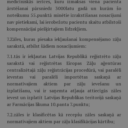
medicīniskās ierīces, kuru izmaksas viena pacienta
ārstēšanai pārsniedz 3000latu gadā un kurām šo
noteikumu 55.punktā minētie izrakstīšanas nosacījumi
nav pietiekami, lai ierobežotu pacientu skaitu atbilstoši
kompensācijai piešķirtajiem līdzekļiem.
7.Zāles, kuras piesaka iekļaušanai kompensējamo zāļu
sarakstā, atbilst šādiem nosacījumiem:
7.1.tās ir iekļautas Latvijas Republikā reģistrēto zāļu
sarakstā vai reģistrētas Eiropas Zāļu aģentūras
centralizētajā zāļu reģistrācijas procedūrā, vai paralēli
ievestas vai paralēli importētas saskaņā ar
normatīvajiem aktiem par zāļu ievešanu un
izplatīšanu, vai ir saņemta atļauja attiecīgās zāles
ievest un izplatīt Latvijas Republikas teritorijā saskaņā
ar Farmācijas likuma 10.panta 7.punktu;
7.2.zāles ir klasificētas kā recepšu zāles saskaņā ar
normatīvajiem aktiem par zāļu klasifikācijas kārtību;