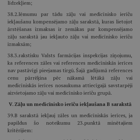
līdzekļiem;
38.2.lēmumu par tādu zāļu vai medicīnisko ierīču
iekļaušanu kompensējamo zāļu sarakstā, kuras lietojot
ārstēšanas izmaksas ir zemākas par kompensējamo
zāļu sarakstā jau iekļauto zāļu vai medicīnisko ierīču
izmaksām;
38.3.rakstisku Valsts farmācijas inspekcijas ziņojumu,
ka references zāles vai references medicīniskās ierīces
nav pastāvīgi pieejamas tirgū. Šajā gadījumā references
cenu pārrēķina pēc nākamā lētākā zāļu vai
medicīniskās ierīces nosaukuma attiecīgajā savstarpēji
aizvietojamo zāļu vai medicīnisko ierīču grupā.
V. Zāļu un medicīnisko ierīču iekļaušana B sarakstā
39.B sarakstā iekļauj zāles un medicīniskās ierīces, ja
papildus šo noteikumu 23.punktā minētajiem
kritērijiem: