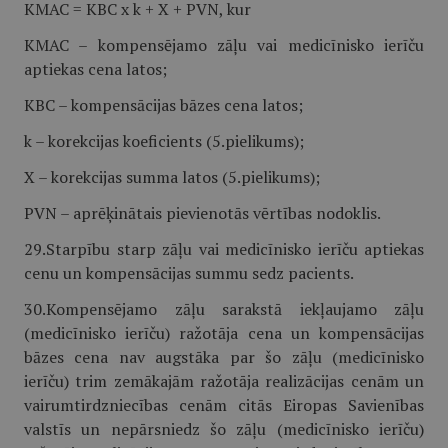
KMAC = KBC x k + X + PVN, kur
KMAC – kompensējamo zāļu vai medicīnisko ierīču
aptiekas cena latos;
KBC – kompensācijas bāzes cena latos;
k – korekcijas koeficients (5.pielikums);
X – korekcijas summa latos (5.pielikums);
PVN – aprēķinātais pievienotās vērtības nodoklis.
29.Starpību starp zāļu vai medicīnisko ierīču aptiekas
cenu un kompensācijas summu sedz pacients.
30.Kompensējamo zāļu sarakstā iekļaujamo zāļu
(medicīnisko ierīču) ražotāja cena un kompensācijas
bāzes cena nav augstāka par šo zāļu (medicīnisko
ierīču) trim zemākajām ražotāja realizācijas cenām un
vairumtirdzniecības cenām citās Eiropas Savienības
valstīs un nepārsniedz šo zāļu (medicīnisko ierīču)