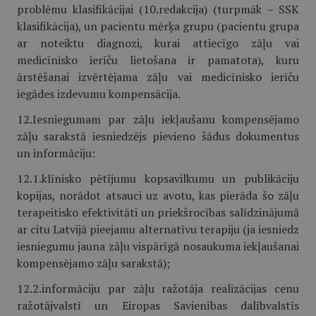
problēmu klasifikācijai (10.redakcija) (turpmāk – SSK
klasifikācija), un pacientu mērķa grupu (pacientu grupa
ar noteiktu diagnozi, kurai attiecīgo zāļu vai
medicīnisko ierīču lietošana ir pamatota), kuru
ārstēšanai izvērtējama zāļu vai medicīnisko ierīču
iegādes izdevumu kompensācija.
12.Iesniegumam par zāļu iekļaušanu kompensējamo
zāļu sarakstā iesniedzējs pievieno šādus dokumentus
un informāciju:
12.1.klīnisko pētījumu kopsavilkumu un publikāciju
kopijas, norādot atsauci uz avotu, kas pierāda šo zāļu
terapeitisko efektivitāti un priekšrocības salīdzinājumā
ar citu Latvijā pieejamu alternatīvu terapiju (ja iesniedz
iesniegumu jauna zāļu vispārīgā nosaukuma iekļaušanai
kompensējamo zāļu sarakstā);
12.2.informāciju par zāļu ražotāja realizācijas cenu
ražotājvalstī un Eiropas Savienības dalībvalstīs