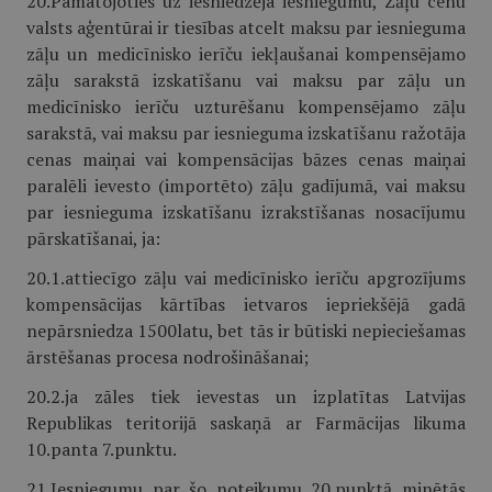
20.Pamatojoties uz iesniedzēja iesniegumu, Zāļu cenu
valsts aģentūrai ir tiesības atcelt maksu par iesnieguma
zāļu un medicīnisko ierīču iekļaušanai kompensējamo
zāļu sarakstā izskatīšanu vai maksu par zāļu un
medicīnisko ierīču uzturēšanu kompensējamo zāļu
sarakstā, vai maksu par iesnieguma izskatīšanu ražotāja
cenas maiņai vai kompensācijas bāzes cenas maiņai
paralēli ievesto (importēto) zāļu gadījumā, vai maksu
par iesnieguma izskatīšanu izrakstīšanas nosacījumu
pārskatīšanai, ja:
20.1.attiecīgo zāļu vai medicīnisko ierīču apgrozījums
kompensācijas kārtības ietvaros iepriekšējā gadā
nepārsniedza 1500latu, bet tās ir būtiski nepieciešamas
ārstēšanas procesa nodrošināšanai;
20.2.ja zāles tiek ievestas un izplatītas Latvijas
Republikas teritorijā saskaņā ar Farmācijas likuma
10.panta 7.punktu.
21.Iesniegumu par šo noteikumu 20.punktā minētās