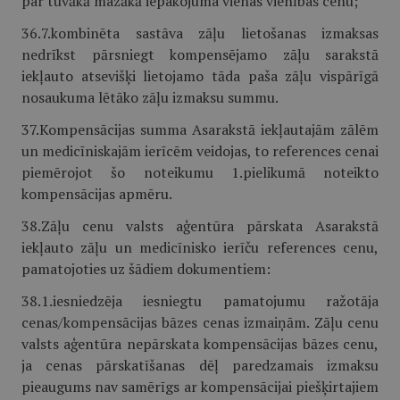
par tuvākā mazākā iepakojuma vienas vienības cenu;
36.7.kombinēta sastāva zāļu lietošanas izmaksas
nedrīkst pārsniegt kompensējamo zāļu sarakstā
iekļauto atsevišķi lietojamo tāda paša zāļu vispārīgā
nosaukuma lētāko zāļu izmaksu summu.
37.Kompensācijas summa Asarakstā iekļautajām zālēm
un medicīnis­kajām ierīcēm veidojas, to references cenai
piemērojot šo noteikumu 1.pielikumā noteikto
kompensācijas apmēru.
38.Zāļu cenu valsts aģentūra pārskata Asarakstā
iekļauto zāļu un medicīnisko ierīču references cenu,
pamatojoties uz šādiem dokumentiem:
38.1.iesniedzēja iesniegtu pamatojumu ražotāja
cenas/kompensācijas bāzes cenas izmaiņām. Zāļu cenu
valsts aģentūra nepārskata kompensācijas bāzes cenu,
ja cenas pārskatīšanas dēļ paredzamais izmaksu
pieaugums nav samērīgs ar kompensācijai piešķirtajiem