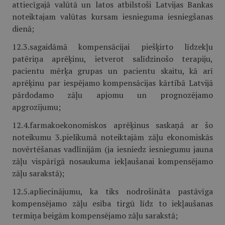
attiecīgajā valūtā un latos atbilstoši Latvijas Bankas
noteiktajam valūtas kursam iesnieguma iesniegšanas
dienā;
12.3.sagaidāmā kompensācijai piešķirto līdzekļu
patēriņa aprēķinu, ietverot salīdzinošo terapiju,
pacientu mērķa grupas un pacientu skaitu, kā arī
aprēķinu par iespējamo kompensācijas kārtībā Latvijā
pārdodamo zāļu apjomu un prognozējamo
apgrozījumu;
12.4.farmakoekonomiskos aprēķinus saskaņā ar šo
noteikumu 3.pielikumā noteiktajām zāļu ekonomiskās
novērtēšanas vadlīnijām (ja iesniedz iesniegumu jauna
zāļu vispārīgā nosaukuma iekļaušanai kompensējamo
zāļu sarakstā);
12.5.apliecinājumu, ka tiks nodrošināta pastāvīga
kompensējamo zāļu esība tirgū līdz to iekļaušanas
termiņa beigām kompensējamo zāļu sarakstā;