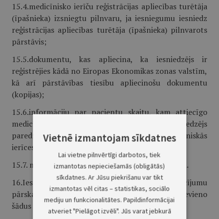
15.4.medicīnisko ierīču reģistrācijas apliecības turētāja
(īpašnieka) izsniegtu pilnvaru, ja iesniegumu iesniedz
reģistrācijas apliecības turētāja (īpašnieka) pilnvarots
pārstāvis;
15.5.dokumentu, kas apliecina, ka iesniedzējs ir
reģistrējies kādā no Eiropas Ekonomikas zonas valstīm,
kā arī pārstāvības tiesību apliecinošu dokumentu
(kopijas);
15.6.informāciju par pacientu skaitu, kam attiecīgo
medicīnisko ierīču iegādes izdevumus iesniedzējs
paredz segt no saviem līdzekļiem, ja medicīniskās
Vietnē izmantojam sīkdatnes
ierīces iekļaujamas Csarakstā;
Lai vietne pilnvērtīgi darbotos, tiek
15.7. medicīniskās ierīces aprakstu latviešu valodā.
izmantotas nepieciešamās (obligātās)
sīkdatnes. Ar Jūsu piekrišanu var tikt
16.Iesniegumam par izrakstīšanas nosacījumu
izmantotas vēl citas – statistikas, sociālo
pārskatīšanu vai zāļu iekļaušanu citā sarakstā pievieno
mediju un funkcionalitātes. Papildinformācijai
šādus dokumentus un informāciju:
atveriet "Pielāgot izvēli". Jūs varat jebkurā