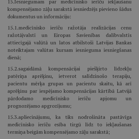
15.Iesniegumam par medicīnisko ierīču iekļaušanu
kompensējamo zāļu sarakstā iesniedzējs pievieno šādus
dokumentus un informāciju:
15.1.medicīnisko ierīču ražotāja realizācijas cenu
ražotājvalstī un Eiropas Savienības dalībvalstīs
attiecīgajā valūtā un latos atbilstoši Latvijas Bankas
noteiktajam valūtas kursam iesnieguma iesniegšanas
dienā;
15.2.sagaidāmā kompensācijai piešķirto līdzekļu
patēriņa aprēķinu, ietverot salīdzinošo terapiju,
pacientu mērķa grupas un pacientu skaitu, kā arī
aprēķinu par iespējamo kompensācijas kārtībā Latvijā
pārdodamo medicīnisko ierīču apjomu un
prognozējamo apgrozījumu;
15.3.apliecinājumu, ka tiks nodrošināta pastāvīga
medicīnisko ierīču esība tirgū līdz to iekļaušanas
termiņa beigām kompensējamo zāļu sarakstā;