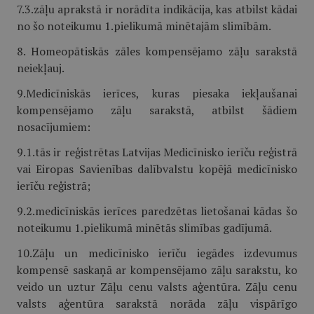
7.3.zāļu aprakstā ir norādīta indikācija, kas atbilst kādai
no šo noteikumu 1.pielikumā minētajām slimībām.
8. Homeopātiskās zāles kompensējamo zāļu sarakstā
neiekļauj.
9.Medicīniskās ierīces, kuras piesaka iekļaušanai
kompensējamo zāļu sarakstā, atbilst šādiem
nosacījumiem:
9.1.tās ir reģistrētas Latvijas Medicīnisko ierīču reģistrā
vai Eiropas Savienības dalībvalstu kopējā medicīnisko
ierīču reģistrā;
9.2.medicīniskās ierīces paredzētas lietošanai kādas šo
noteikumu 1.pielikumā minētās slimības gadījumā.
10.Zāļu un medicīnisko ierīču iegādes izdevumus
kompensē saskaņā ar kompensējamo zāļu sarakstu, ko
veido un uztur Zāļu cenu valsts aģentūra. Zāļu cenu
valsts aģentūra sarakstā norāda zāļu vispārīgo