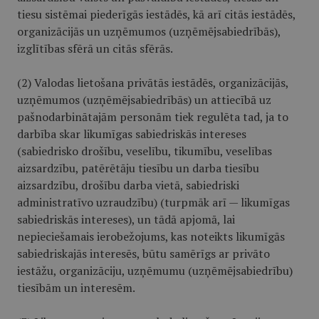
tiesu sistēmai piederīgās iestādēs, kā arī citās iestādēs,
organizācijās un uzņēmumos (uzņēmējsabiedrībās),
izglītības sfērā un citās sfērās.
(2) Valodas lietošana privātās iestādēs, organizācijās,
uzņēmumos (uzņēmējsabiedrībās) un attiecībā uz
pašnodarbinātajām personām tiek regulēta tad, ja to
darbība skar likumīgas sabiedriskās intereses
(sabiedrisko drošību, veselību, tikumību, veselības
aizsardzību, patērētāju tiesību un darba tiesību
aizsardzību, drošību darba vietā, sabiedriski
administratīvo uzraudzību) (turpmāk arī — likumīgas
sabiedriskās intereses), un tādā apjomā, lai
nepieciešamais ierobežojums, kas noteikts likumīgās
sabiedriskajās interesēs, būtu samērīgs ar privāto
iestāžu, organizāciju, uzņēmumu (uzņēmējsabiedrību)
tiesībām un interesēm.