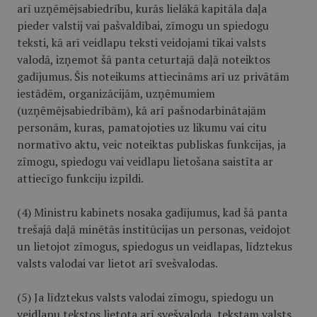
arī uzņēmējsabiedrību, kurās lielākā kapitāla daļa
pieder valstij vai pašvaldībai, zīmogu un spiedogu
teksti, kā arī veidlapu teksti veidojami tikai valsts
valodā, izņemot šā panta ceturtajā daļā noteiktos
gadījumus. Šis noteikums attiecināms arī uz privātām
iestādēm, organizācijām, uzņēmumiem
(uzņēmējsabiedrībām), kā arī pašnodarbinātajām
personām, kuras, pamatojoties uz likumu vai citu
normatīvo aktu, veic noteiktas publiskas funkcijas, ja
zīmogu, spiedogu vai veidlapu lietošana saistīta ar
attiecīgo funkciju izpildi.
(4) Ministru kabinets nosaka gadījumus, kad šā panta
trešajā daļā minētās institūcijas un personas, veidojot
un lietojot zīmogus, spiedogus un veidlapas, līdztekus
valsts valodai var lietot arī svešvalodas.
(5) Ja līdztekus valsts valodai zīmogu, spiedogu un
veidlapu tekstos lietota arī svešvaloda, tekstam valsts