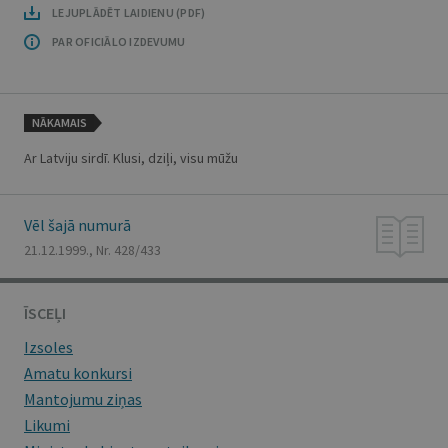
LEJUPLĀDĒT LAIDIENU (PDF)
PAR OFICIĀLO IZDEVUMU
NĀKAMAIS
Ar Latviju sirdī. Klusi, dziļi, visu mūžu
Vēl šajā numurā
21.12.1999., Nr. 428/433
ĪSCEĻI
Izsoles
Amatu konkursi
Mantojumu ziņas
Likumi