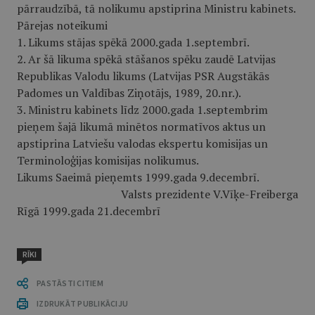
pārraudzībā, tā nolikumu apstiprina Ministru kabinets.
Pārejas noteikumi
1. Likums stājas spēkā 2000.gada 1.septembrī.
2. Ar šā likuma spēkā stāšanos spēku zaudē Latvijas
Republikas Valodu likums (Latvijas PSR Augstākās
Padomes un Valdības Ziņotājs, 1989, 20.nr.).
3. Ministru kabinets līdz 2000.gada 1.septembrim
pieņem šajā likumā minētos normatīvos aktus un
apstiprina Latviešu valodas ekspertu komisijas un
Terminoloģijas komisijas nolikumus.
Likums Saeimā pieņemts 1999.gada 9.decembrī.
Valsts prezidente V.Vīķe-Freiberga
Rīgā 1999.gada 21.decembrī
RĪKI
PASTĀSTI CITIEM
IZDRUKĀT PUBLIKĀCIJU