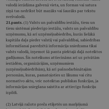
valodā ierādāma galvenā vieta, un formas vai satura
ziņā tas nedrīkst būt mazāks vai šaurāks par tekstu
svešvalodā.
21.pants.
(1) Valsts un pašvaldību iestāžu, tiesu un
tiesu sistēmai piederīgo iestāžu, valsts un pašvaldību
uzņēmumu, kā arī uzņēmējsabiedrību, kurās lielākā
kapitāla daļa pieder valstij vai pašvaldībai, sabiedrības
informēšanai paredzētā informācija sniedzama tikai
valsts valodā, izņemot šā panta piektajā daļā noteiktos
gadījumus. Šis noteikums attiecināms arī uz privātām
iestādēm, organizācijām, uzņēmumiem
(uzņēmējsabiedrībām), kā arī pašnodarbinātajām
personām, kuras, pamatojoties uz likumu vai citu
normatīvo aktu, veic noteiktas publiskas funkcijas, ja
informācijas sniegšana saistīta ar attiecīgo funkciju
izpildi.
(2) Latvijā ražoto preču etiķetēs un marķējumā