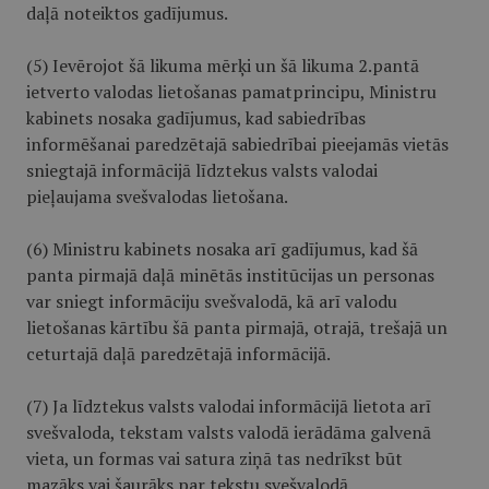
daļā noteiktos gadījumus.
(5) Ievērojot šā likuma mērķi un šā likuma 2.pantā
ietverto valodas lietošanas pamatprincipu, Ministru
kabinets nosaka gadījumus, kad sabiedrības
informēšanai paredzētajā sabiedrībai pieejamās vietās
sniegtajā informācijā līdztekus valsts valodai
pieļaujama svešvalodas lietošana.
(6) Ministru kabinets nosaka arī gadījumus, kad šā
panta pirmajā daļā minētās institūcijas un personas
var sniegt informāciju svešvalodā, kā arī valodu
lietošanas kārtību šā panta pirmajā, otrajā, trešajā un
ceturtajā daļā paredzētajā informācijā.
(7) Ja līdztekus valsts valodai informācijā lietota arī
svešvaloda, tekstam valsts valodā ierādāma galvenā
vieta, un formas vai satura ziņā tas nedrīkst būt
mazāks vai šaurāks par tekstu svešvalodā.