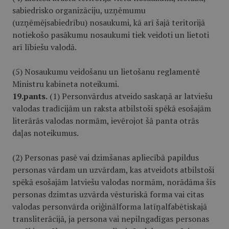
sabiedrisko organizāciju, uzņēmumu
(uzņēmējsabiedrību) nosaukumi, kā arī šajā teritorijā
notiekošo pasākumu nosaukumi tiek veidoti un lietoti
arī lībiešu valodā.
(5) Nosaukumu veidošanu un lietošanu reglamentē
Ministru kabineta noteikumi.
19.pants.
(1) Personvārdus atveido saskaņā ar latviešu
valodas tradīcijām un raksta atbilstoši spēkā esošajām
literārās valodas normām, ievērojot šā panta otrās
daļas noteikumus.
(2) Personas pasē vai dzimšanas apliecībā papildus
personas vārdam un uzvārdam, kas atveidots atbilstoši
spēkā esošajām latviešu valodas normām, norādāma šīs
personas dzimtas uzvārda vēsturiskā forma vai citas
valodas personvārda oriģinālforma latīņalfabētiskajā
transliterācijā, ja persona vai nepilngadīgas personas