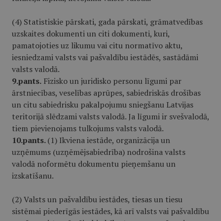
(4) Statistiskie pārskati, gada pārskati, grāmatvedības
uzskaites dokumenti un citi dokumenti, kuri,
pamatojoties uz likumu vai citu normatīvo aktu,
iesniedzami valsts vai pašvaldību iestādēs, sastādāmi
valsts valodā.
9.pants.
Fizisko un juridisko personu līgumi par
ārstniecības, veselības aprūpes, sabiedriskās drošības
un citu sabiedrisku pakalpojumu sniegšanu Latvijas
teritorijā slēdzami valsts valodā. Ja līgumi ir svešvalodā,
tiem pievienojams tulkojums valsts valodā.
10.pants.
(1) Ikviena iestāde, organizācija un
uzņēmums (uzņēmējsabiedrība) nodrošina valsts
valodā noformētu dokumentu pieņemšanu un
izskatīšanu.
(2) Valsts un pašvaldību iestādes, tiesas un tiesu
sistēmai piederīgās iestādes, kā arī valsts vai pašvaldību