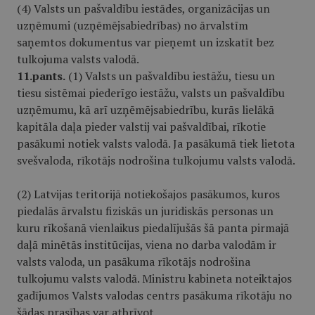
(4) Valsts un pašvaldību iestādes, organizācijas un
uzņēmumi (uzņēmējsabiedrības) no ārvalstīm
saņemtos dokumentus var pieņemt un izskatīt bez
tulkojuma valsts valodā.
11.pants.
(1) Valsts un pašvaldību iestāžu, tiesu un
tiesu sistēmai piederīgo iestāžu, valsts un pašvaldību
uzņēmumu, kā arī uzņēmējsabiedrību, kurās lielākā
kapitāla daļa pieder valstij vai pašvaldībai, rīkotie
pasākumi notiek valsts valodā. Ja pasākumā tiek lietota
svešvaloda, rīkotājs nodrošina tulkojumu valsts valodā.
(2) Latvijas teritorijā notiekošajos pasākumos, kuros
piedalās ārvalstu fiziskās un juridiskās personas un
kuru rīkošanā vienlaikus piedalījušās šā panta pirmajā
daļā minētās institūcijas, viena no darba valodām ir
valsts valoda, un pasākuma rīkotājs nodrošina
tulkojumu valsts valodā. Ministru kabineta noteiktajos
gadījumos Valsts valodas centrs pasākuma rīkotāju no
šādas prasības var atbrīvot.