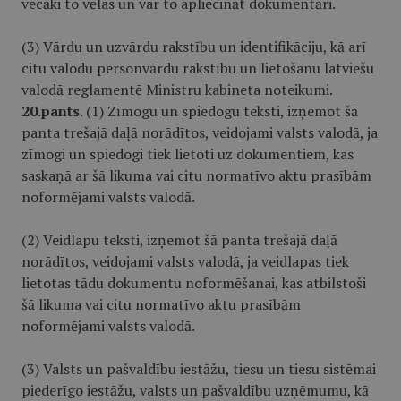
vecāki to vēlas un var to apliecināt dokumentāri.
(3) Vārdu un uzvārdu rakstību un identifikāciju, kā arī
citu valodu personvārdu rakstību un lietošanu latviešu
valodā reglamentē Ministru kabineta noteikumi.
20.pants.
(1) Zīmogu un spiedogu teksti, izņemot šā
panta trešajā daļā norādītos, veidojami valsts valodā, ja
zīmogi un spiedogi tiek lietoti uz dokumentiem, kas
saskaņā ar šā likuma vai citu normatīvo aktu prasībām
noformējami valsts valodā.
(2) Veidlapu teksti, izņemot šā panta trešajā daļā
norādītos, veidojami valsts valodā, ja veidlapas tiek
lietotas tādu dokumentu noformēšanai, kas atbilstoši
šā likuma vai citu normatīvo aktu prasībām
noformējami valsts valodā.
(3) Valsts un pašvaldību iestāžu, tiesu un tiesu sistēmai
piederīgo iestāžu, valsts un pašvaldību uzņēmumu, kā