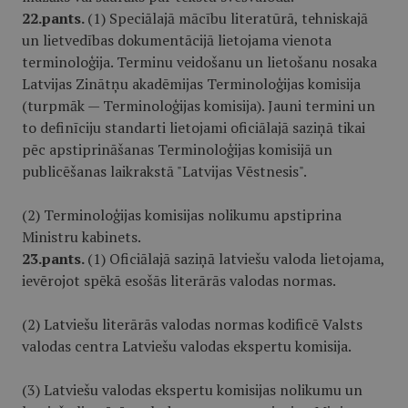
22.pants.
(1) Speciālajā mācību literatūrā, tehniskajā
un lietvedības dokumentācijā lietojama vienota
terminoloģija. Terminu veidošanu un lietošanu nosaka
Latvijas Zinātņu akadēmijas Terminoloģijas komisija
(turpmāk — Terminoloģijas komisija). Jauni termini un
to definīciju standarti lietojami oficiālajā saziņā tikai
pēc apstiprināšanas Terminoloģijas komisijā un
publicēšanas laikrakstā "Latvijas Vēstnesis".
(2) Terminoloģijas komisijas nolikumu apstiprina
Ministru kabinets.
23.pants.
(1) Oficiālajā saziņā latviešu valoda lietojama,
ievērojot spēkā esošās literārās valodas normas.
(2) Latviešu literārās valodas normas kodificē Valsts
valodas centra Latviešu valodas ekspertu komisija.
(3) Latviešu valodas ekspertu komisijas nolikumu un