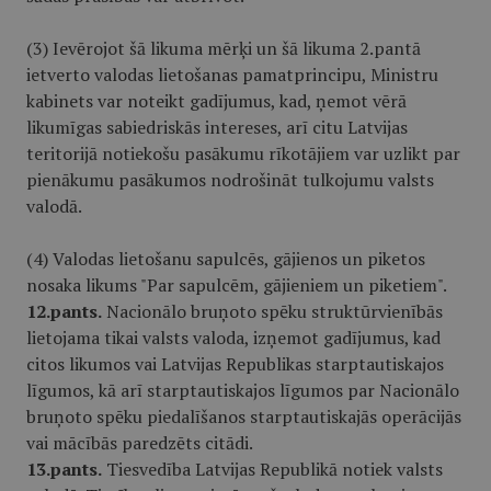
(3) Ievērojot šā likuma mērķi un šā likuma 2.pantā
ietverto valodas lietošanas pamatprincipu, Ministru
kabinets var noteikt gadījumus, kad, ņemot vērā
likumīgas sabiedriskās intereses, arī citu Latvijas
teritorijā notiekošu pasākumu rīkotājiem var uzlikt par
pienākumu pasākumos nodrošināt tulkojumu valsts
valodā.
(4) Valodas lietošanu sapulcēs, gājienos un piketos
nosaka likums "Par sapulcēm, gājieniem un piketiem".
12.pants.
Nacionālo bruņoto spēku struktūrvienībās
lietojama tikai valsts valoda, izņemot gadījumus, kad
citos likumos vai Latvijas Republikas starptautiskajos
līgumos, kā arī starptautiskajos līgumos par Nacionālo
bruņoto spēku piedalīšanos starptautiskajās operācijās
vai mācībās paredzēts citādi.
13.pants.
Tiesvedība Latvijas Republikā notiek valsts