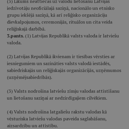
(3) Likums neattiecas uz valodu lietošanu Latvijas
iedzīvotāju neoficiālajā saziņā, nacionālo un etnisko
grupu iekšējā saziņā, kā arī reliģisko organizāciju
dievkalpojumos, ceremonijās, rituālos un cita veida
reliģiskajā darbībā.
3.pants.
(1) Latvijas Republikā valsts valoda ir latviešu
valoda.
(2) Latvijas Republikā ikvienam ir tiesības vērsties ar
iesniegumiem un sazināties valsts valodā iestādēs,
sabiedriskajās un reliģiskajās organizācijās, uzņēmumos
(uzņēmējsabiedrībās).
(3) Valsts nodrošina latviešu zīmju valodas attīstīšanu
un lietošanu saziņai ar nedzirdīgajiem cilvēkiem.
(4) Valsts nodrošina latgaliešu rakstu valodas kā
vēsturiska latviešu valodas paveida saglabāšanu,
aizsardzību un attīstību.