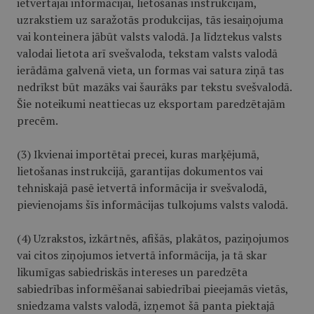
ietvertajai informācijai, lietošanas instrukcijām,
uzrakstiem uz saražotās produkcijas, tās iesaiņojuma
vai konteinera jābūt valsts valodā. Ja līdztekus valsts
valodai lietota arī svešvaloda, tekstam valsts valodā
ierādāma galvenā vieta, un formas vai satura ziņā tas
nedrīkst būt mazāks vai šaurāks par tekstu svešvalodā.
Šie noteikumi neattiecas uz eksportam paredzētajām
precēm.
(3) Ikvienai importētai precei, kuras marķējumā,
lietošanas instrukcijā, garantijas dokumentos vai
tehniskajā pasē ietvertā informācija ir svešvalodā,
pievienojams šīs informācijas tulkojums valsts valodā.
(4) Uzrakstos, izkārtnēs, afišās, plakātos, paziņojumos
vai citos ziņojumos ietvertā informācija, ja tā skar
likumīgas sabiedriskās intereses un paredzēta
sabiedrības informēšanai sabiedrībai pieejamās vietās,
sniedzama valsts valodā, izņemot šā panta piektajā