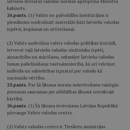
latviešu literārās valodas normas apstiprina Ministru
kabinets.
24.pants.
(1) Valsts un pašvaldību institūcijām ir
pienākums nodrošināt materiālo bāzi latviešu valodas
izpētei, kopšanai un attīstīšanai.
(2) Valsts nodrošina valsts valodas politikas izstrādi,
ietverot tajā latviešu valodas zinātnisku izpēti,
aizsardzību un mācīšanu, sekmējot latviešu valodas
lomas palielināšanu tautsaimniecībā, kā arī veicinot
indivīda un sabiedrības izpratni par valodu kā
nacionālu vērtību.
25.pants.
Par šā likuma normu neievērošanu vainīgās
personas saucamas pie atbildības likumā noteiktajā
kārtībā.
26.pants.
(1) Šā likuma ievērošanu Latvijas Republikā
pārrauga Valsts valodas centrs.
(2) Valsts valodas centrs ir Tieslietu ministrijas