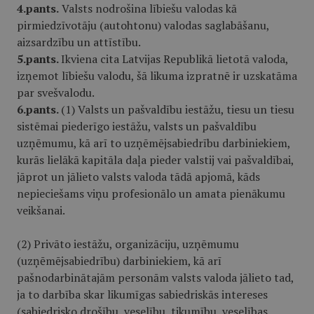
4.pants.
Valsts nodrošina lībiešu valodas kā
pirmiedzīvotāju (autohtonu) valodas saglabāšanu,
aizsardzību un attīstību.
5.pants.
Ikviena cita Latvijas Republikā lietotā valoda,
izņemot lībiešu valodu, šā likuma izpratnē ir uzskatāma
par svešvalodu.
6.pants.
(1) Valsts un pašvaldību iestāžu, tiesu un tiesu
sistēmai piederīgo iestāžu, valsts un pašvaldību
uzņēmumu, kā arī to uzņēmējsabiedrību darbiniekiem,
kurās lielākā kapitāla daļa pieder valstij vai pašvaldībai,
jāprot un jālieto valsts valoda tādā apjomā, kāds
nepieciešams viņu profesionālo un amata pienākumu
veikšanai.
(2) Privāto iestāžu, organizāciju, uzņēmumu
(uzņēmējsabiedrību) darbiniekiem, kā arī
pašnodarbinātajām personām valsts valoda jālieto tad,
ja to darbība skar likumīgas sabiedriskās intereses
(sabiedrisko drošību, veselību, tikumību, veselības