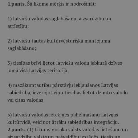
1.pants.
Šā likuma mērķis ir nodrošināt:
1) latviešu valodas saglabāšanu, aizsardzību un
attīstību;
2) latviešu tautas kultūrvēsturiskā mantojuma
saglabāšanu;
3) tiesības brīvi lietot latviešu valodu jebkurā dzīves
jomā visā Latvijas teritorijā;
4) mazākumtautību pārstāvju iekļaušanos Latvijas
sabiedrībā, ievērojot viņu tiesības lietot dzimto valodu
vai citas valodas;
5) latviešu valodas ietekmes palielināšanu Latvijas
kultūrvidē, veicinot ātrāku sabiedrības integrāciju.
2.pants.
(1) Likums nosaka valsts valodas lietošanu un
aizsardzību valsts un pašvaldību iestādēs, tiesās un