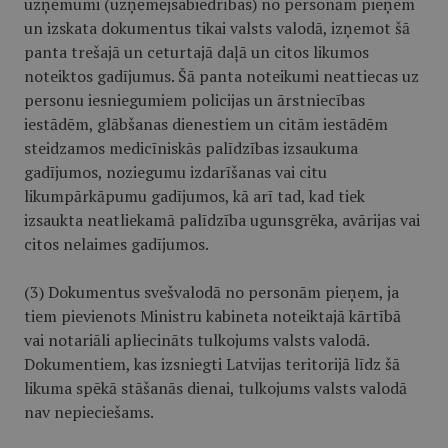
uzņēmumi (uzņēmējsabiedrības) no personām pieņem
un izskata dokumentus tikai valsts valodā, izņemot šā
panta trešajā un ceturtajā daļā un citos likumos
noteiktos gadījumus. Šā panta noteikumi neattiecas uz
personu iesniegumiem policijas un ārstniecības
iestādēm, glābšanas dienestiem un citām iestādēm
steidzamos medicīniskās palīdzības izsaukuma
gadījumos, noziegumu izdarīšanas vai citu
likumpārkāpumu gadījumos, kā arī tad, kad tiek
izsaukta neatliekamā palīdzība ugunsgrēka, avārijas vai
citos nelaimes gadījumos.
(3) Dokumentus svešvalodā no personām pieņem, ja
tiem pievienots Ministru kabineta noteiktajā kārtībā
vai notariāli apliecināts tulkojums valsts valodā.
Dokumentiem, kas izsniegti Latvijas teritorijā līdz šā
likuma spēkā stāšanās dienai, tulkojums valsts valodā
nav nepieciešams.