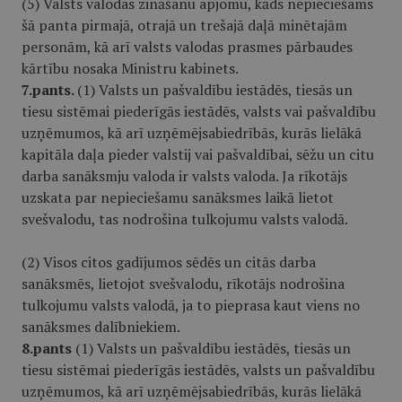
(5) Valsts valodas zināšanu apjomu, kāds nepieciešams
šā panta pirmajā, otrajā un trešajā daļā minētajām
personām, kā arī valsts valodas prasmes pārbaudes
kārtību nosaka Ministru kabinets.
7.pants.
(1) Valsts un pašvaldību iestādēs, tiesās un
tiesu sistēmai piederīgās iestādēs, valsts vai pašvaldību
uzņēmumos, kā arī uzņēmējsabiedrībās, kurās lielākā
kapitāla daļa pieder valstij vai pašvaldībai, sēžu un citu
darba sanāksmju valoda ir valsts valoda. Ja rīkotājs
uzskata par nepieciešamu sanāksmes laikā lietot
svešvalodu, tas nodrošina tulkojumu valsts valodā.
(2) Visos citos gadījumos sēdēs un citās darba
sanāksmēs, lietojot svešvalodu, rīkotājs nodrošina
tulkojumu valsts valodā, ja to pieprasa kaut viens no
sanāksmes dalībniekiem.
8.pants
(1) Valsts un pašvaldību iestādēs, tiesās un
tiesu sistēmai piederīgās iestādēs, valsts un pašvaldību
uzņēmumos, kā arī uzņēmējsabiedrībās, kurās lielākā