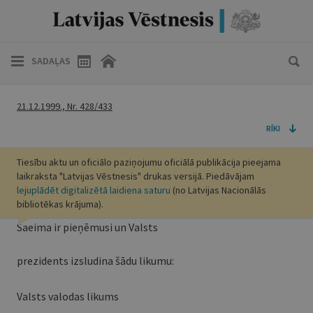
SADAĻAS
21.12.1999., Nr. 428/433
RĪKI
Tiesību aktu un oficiālo paziņojumu oficiālā publikācija pieejama
laikraksta "Latvijas Vēstnesis" drukas versijā. Piedāvājam
lejuplādēt digitalizētā laidiena saturu
(no Latvijas Nacionālās
bibliotēkas krājuma).
Saeima ir pieņēmusi un Valsts
prezidents izsludina šādu likumu:
Valsts valodas likums