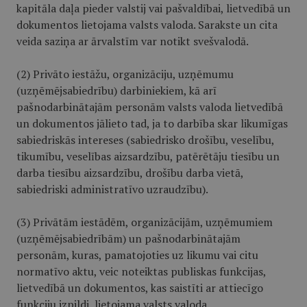
kapitāla daļa pieder valstij vai pašvaldībai, lietvedībā un
dokumentos lietojama valsts valoda. Sarakste un cita
veida saziņa ar ārvalstīm var notikt svešvalodā.
(2) Privāto iestāžu, organizāciju, uzņēmumu
(uzņēmējsabiedrību) darbiniekiem, kā arī
pašnodarbinātajām personām valsts valoda lietvedībā
un dokumentos jālieto tad, ja to darbība skar likumīgas
sabiedriskās intereses (sabiedrisko drošību, veselību,
tikumību, veselības aizsardzību, patērētāju tiesību un
darba tiesību aizsardzību, drošību darba vietā,
sabiedriski administratīvo uzraudzību).
(3) Privātām iestādēm, organizācijām, uzņēmumiem
(uzņēmējsabiedrībām) un pašnodarbinātajām
personām, kuras, pamatojoties uz likumu vai citu
normatīvo aktu, veic noteiktas publiskas funkcijas,
lietvedībā un dokumentos, kas saistīti ar attiecīgo
funkciju izpildi, lietojama valsts valoda.