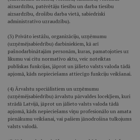
aizsardzību, patērētāju tiesību un darba tiesību
aizsardzību, drošību darba vietā, sabiedriski
administratīvo uzraudzību).
(3) Privāto iestāžu, organizāciju, uzņēmumu
(uzņēmējsabiedrību) darbiniekiem, kā arī
pašnodarbinātajām personām, kuras, pamatojoties uz
likumu vai citu normatīvo aktu, veic noteiktas
publiskas funkcijas, jāprot un jālieto valsts valoda tādā
apjomā, kāds nepieciešams attiecīgo funkciju veikšanai.
(4) Ārvalstu speciālistiem un uzņēmumu
(uzņēmējsabiedrību) ārvalstu pārvaldes locekļiem, kuri
strādā Latvijā, jāprot un jālieto valsts valoda tādā
apjomā, kāds nepieciešams viņu profesionālo un amata
pienākumu veikšanai, vai pašiem jānodrošina tulkojums
valsts valodā.