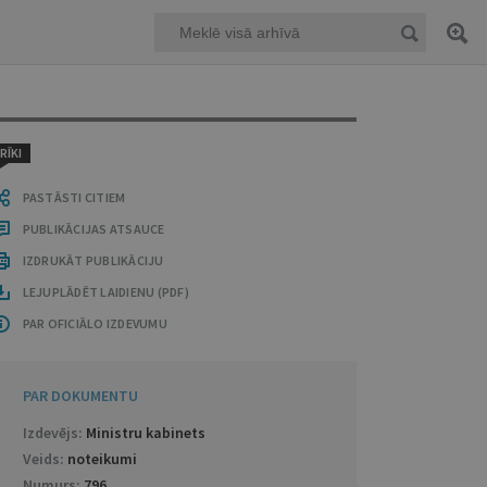
RĪKI
PASTĀSTI CITIEM
PUBLIKĀCIJAS ATSAUCE
IZDRUKĀT PUBLIKĀCIJU
LEJUPLĀDĒT LAIDIENU (PDF)
PAR OFICIĀLO IZDEVUMU
PAR DOKUMENTU
Izdevējs:
Ministru kabinets
Veids:
noteikumi
Numurs:
796