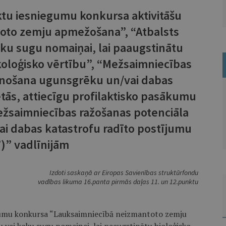
ktu iesniegumu konkursa aktivitāšu
oto zemju apmežošana”, “Atbalsts
u sugu nomaiņai, lai paaugstinātu
oloģisko vērtību”, “Mežsaimniecības
unošana ugunsgrēku un/vai dabas
etās, attiecīgu profilaktisko pasākumu
Mežsaimniecības ražošanas potenciāla
i dabas katastrofu radīto postījumu
”)” vadlīnijām
Izdoti saskaņā ar Eiropas Savienības struktūrfondu
vadības likuma 16.panta pirmās daļas 11. un 12.punktu
egumu konkursa “Lauksaimniecībā neizmantoto zemju