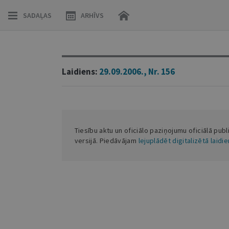
SADAĻAS
ARHĪVS
Laidiens:
29.09.2006., Nr. 156
Tiesību aktu un oficiālo paziņojumu oficiālā publ
versijā. Piedāvājam
lejuplādēt digitalizētā laidi