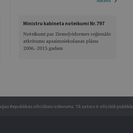
Nākamā
Ministru kabineta noteikumi Nr.797
Noteikumi par Ziemeļvidzemes reģionālo
atkritumu apsaimniekošanas plānu
2006.-2013.gadam
vijas Republikas oficiālais izdevums. Tā saturs ir oficiālā publikāc