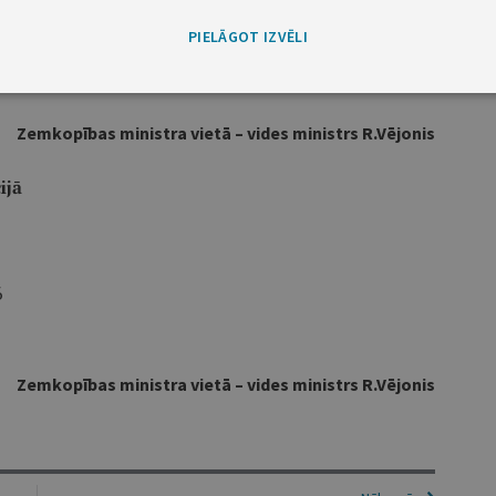
PIELĀGOT IZVĒLI
6
Zemkopības ministra vietā – vides ministrs R.Vējonis
ijā
6
Zemkopības ministra vietā – vides ministrs R.Vējonis