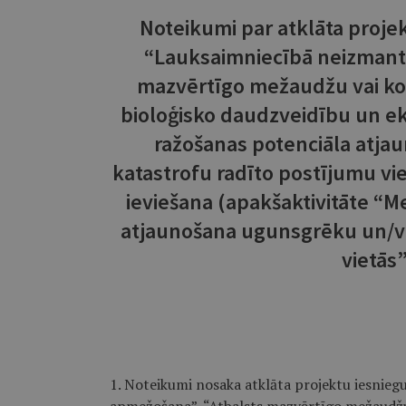
Noteikumi par atklāta proje
“Lauksaimniecībā neizmant
mazvērtīgo mežaudžu vai kok
bioloģisko daudzveidību un ek
ražošanas potenciāla atja
katastrofu radīto postījumu vi
ieviešana (apakšaktivitāte “
atjaunošana ugunsgrēku un/va
vietās
1. Noteikumi nosaka atklāta projektu iesni