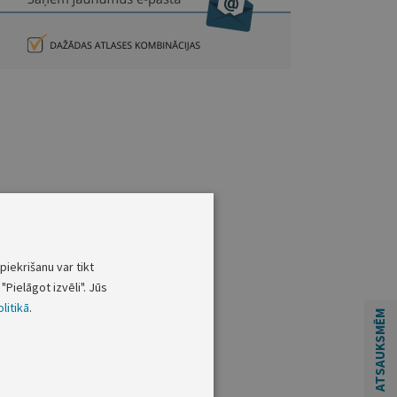
piekrišanu var tikt
"Pielāgot izvēli". Jūs
litikā
.
ATSAUKSMĒM