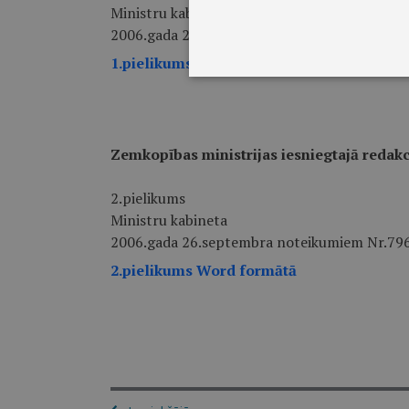
Ministru kabineta
2006.gada 26.septembra noteikumiem Nr.79
1.pielikums Word formātā
Zemkopības ministrijas iesniegtajā redakc
2.pielikums
Ministru kabineta
2006.gada 26.septembra noteikumiem Nr.79
2.pielikums Word formātā