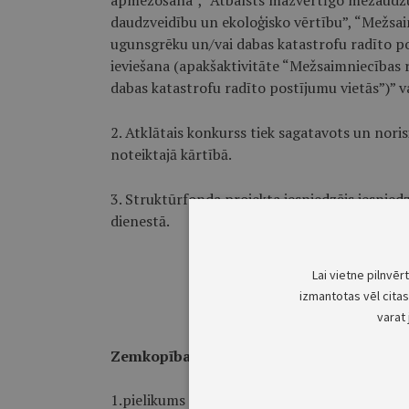
apmežošana”, “Atbalsts mazvērtīgo mežaudžu 
daudzveidību un ekoloģisko vērtību”, “Mežsa
ugunsgrēku un/vai dabas katastrofu radīto po
ieviešana (apakšaktivitāte “Mežsaimniecības
dabas katastrofu radīto postījumu vietās”)” va
2. Atklātais konkurss tiek sagatavots un nori
noteiktajā kārtībā.
3. Struktūrfonda projekta iesniedzējs iesnied
dienestā.
Lai vietne pilnvēr
izmantotas vēl citas 
varat 
Zemkopības ministrijas iesniegtajā redakc
1.pielikums