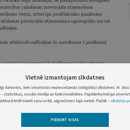
vai koku sugu nomaiņai, lai paaugstinātu bioloģisko
imniecības ražošanas potenciāla atjaunošana
stījumu vietās, attiecīgu profilaktisko pasākumu
 ražošanas potenciāla atjaunošana ugunsgrēku un/vai
dlīnijas.
sinās atbilstoši vadlīnijām šo noteikumu 1.pielikumā
z projekta iesniegumu (2.pielikums) Lauku atbalsta
Vietnē izmantojam sīkdatnes
Ministru prezidents A.Kalvītis
tīgi darbotos, tiek izmantotas nepieciešamās (obligātās) sīkdatnes. Ar Jūsu 
– statistikas, sociālo mediju un funkcionalitātes. Papildinformācijai atveriet 
Zemkopības ministra vietā – vides ministrs R.Vējonis
jebkurā brīdī mainīt savu izvēli, atgriežoties šajā vietnē. Plašāk –
sīkdatņu po
ijā
PIEŅEMT VISAS