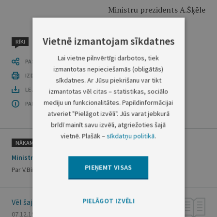
Ministru prezidents A.Šķēle
Vietnē izmantojam sīkdatnes
RĪKI
Lai vietne pilnvērtīgi darbotos, tiek
PASTĀSTI CITIEM
izmantotas nepieciešamās (obligātās)
IZDRUKĀT PUBLIKĀCIJU
sīkdatnes. Ar Jūsu piekrišanu var tikt
LEJUPLĀDĒT LAIDIENU (PDF)
izmantotas vēl citas – statistikas, sociālo
mediju un funkcionalitātes. Papildinformācijai
PAR OFICIĀLO IZDEVUMU
atveriet "Pielāgot izvēli". Jūs varat jebkurā
brīdī mainīt savu izvēli, atgriežoties šajā
vietnē. Plašāk –
sīkdatņu politikā
.
NĀKAMAIS
Ministru prezidenta rīkojums Nr.458
PIEŅEMT VISAS
Par V.Birkava komandējumu
PIELĀGOT IZVĒLI
Vēl šajā numurā
07.12.1999., Nr. 404/405