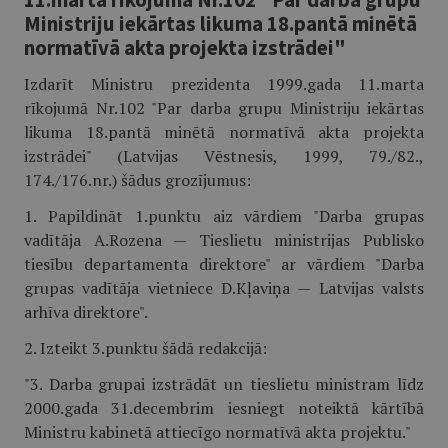
Ministriju iekārtas likuma 18.pantā minētā
normatīvā akta projekta izstrādei"
Izdarīt Ministru prezidenta 1999.gada 11.marta
rīkojumā Nr.102 "Par darba grupu Ministriju iekārtas
likuma 18.pantā minētā normatīvā akta projekta
izstrādei" (Latvijas Vēstnesis, 1999, 79./82.,
174./176.nr.) šādus grozījumus:
1. Papildināt 1.punktu aiz vārdiem "Darba grupas
vadītāja A.Rozena — Tieslietu ministrijas Publisko
tiesību departamenta direktore" ar vārdiem "Darba
grupas vadītāja vietniece D.Kļaviņa — Latvijas valsts
arhīva direktore".
2. Izteikt 3.punktu šādā redakcijā:
"3. Darba grupai izstrādāt un tieslietu ministram līdz
2000.gada 31.decembrim iesniegt noteiktā kārtībā
Ministru kabinetā attiecīgo normatīvā akta projektu."