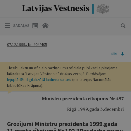
SADAĻAS
07.12.1999., Nr. 404/405
RĪKI
Tiesību aktu un oficiālo paziņojumu oficiālā publikācija pieejama
laikraksta "Latvijas Vēstnesis" drukas versijā. Piedāvājam
lejuplādēt digitalizētā laidiena saturu
(no Latvijas Nacionālās
bibliotēkas krājuma).
Ministru prezidenta rīkojums Nr.457
Rīgā 1999.gada 3.decembrī
Grozījumi Ministru prezidenta 1999.gada
11.marta rīkojumā Nr.102 "Par darba grupu