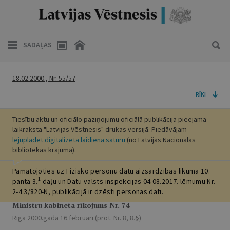
SADAĻAS
18.02.2000., Nr. 55/57
RĪKI
Tiesību aktu un oficiālo paziņojumu oficiālā publikācija pieejama
laikraksta "Latvijas Vēstnesis" drukas versijā. Piedāvājam
lejuplādēt digitalizētā laidiena saturu
(no Latvijas Nacionālās
bibliotēkas krājuma).
Pamatojoties uz Fizisko personu datu aizsardzības likuma 10.
1
panta 3.
daļu un Datu valsts inspekcijas 04.08.2017. lēmumu Nr.
2-4.3/820-N, publikācijā ir dzēsti personas dati.
Ministru kabineta rīkojums Nr. 74
Rīgā 2000.gada 16.februārī (prot. Nr. 8, 8.§)