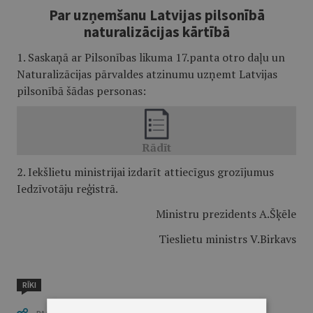
Par uzņemšanu Latvijas pilsonībā
naturalizācijas kārtībā
1. Saskaņā ar Pilsonības likuma 17.panta otro daļu un
Naturalizācijas pārvaldes atzinumu uzņemt Latvijas
pilsonībā šādas personas:
2. Iekšlietu ministrijai izdarīt attiecīgus grozījumus
Iedzīvotāju reģistrā.
Ministru prezidents A.Šķēle
Tieslietu ministrs V.Birkavs
RĪKI