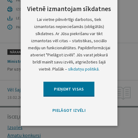
PASTĀSTI CITIEM
Vietnē izmantojam sīkdatnes
IZDRUKĀT PUBLIKĀCIJU
LEJUPLĀDĒT LAIDIENU (PDF)
Lai vietne pilnvērtīgi darbotos, tiek
izmantotas nepieciešamās (obligātās)
PAR OFICIĀLO IZDEVUMU
sīkdatnes. Ar Jūsu piekrišanu var tikt
izmantotas vēl citas – statistikas, sociālo
mediju un funkcionalitātes. Papildinformācijai
NĀKAMAIS
atveriet "Pielāgot izvēli". Jūs varat jebkurā
Ministru kabineta rīkojums Nr.75
brīdī mainīt savu izvēli, atgriežoties šajā
vietnē. Plašāk –
sīkdatņu politikā
.
Par uzņemšanu Latvijas pilsonībā naturalizācijas kārtībā
PIEŅEMT VISAS
Vēl šajā numurā
18.02.2000., Nr. 55/57
PIELĀGOT IZVĒLI
ĪSCEĻI
Izsoles
Amatu konkursi