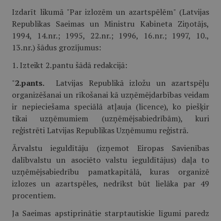
Izdarīt likumā "Par izlozēm un azartspēlēm" (Latvijas
Republikas Saeimas un Ministru Kabineta Ziņotājs,
1994, 14.nr.; 1995, 22.nr.; 1996, 16.nr.; 1997, 10.,
13.nr.) šādus grozījumus:
1. Izteikt 2.pantu šādā redakcijā:
"
2.pants.
Latvijas Republikā izložu un azartspēļu
organizēšanai un rīkošanai kā uzņēmējdarbības veidam
ir nepieciešama speciālā atļauja (licence), ko piešķir
tikai uzņēmumiem (uzņēmējsabiedrībām), kuri
reģistrēti Latvijas Republikas Uzņēmumu reģistrā.
Ārvalstu ieguldītāju (izņemot Eiropas Savienības
dalībvalstu un asociēto valstu ieguldītājus) daļa to
uzņēmējsabiedrību pamatkapitālā, kuras organizē
izlozes un azartspēles, nedrīkst būt lielāka par 49
procentiem.
Ja Saeimas apstiprinātie starptautiskie līgumi paredz