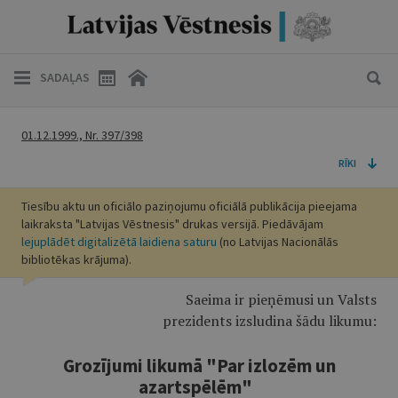
SADAĻAS
01.12.1999., Nr. 397/398
RĪKI
Tiesību aktu un oficiālo paziņojumu oficiālā publikācija pieejama
laikraksta "Latvijas Vēstnesis" drukas versijā. Piedāvājam
lejuplādēt digitalizētā laidiena saturu
(no Latvijas Nacionālās
bibliotēkas krājuma).
Saeima ir pieņēmusi un Valsts
prezidents izsludina šādu likumu:
Grozījumi likumā "Par izlozēm un
azartspēlēm"