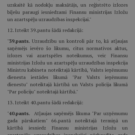
uzskaitē kā nodokļu maksātājs, un reģistrēto izlozes
biļešu paraugi iesniedzami Finansu ministrijas Izložu
un azartspēļu uzraudzības inspekcijai."
12. Izteikt 39.pantu šādā redakcijā:
"
39.pants.
Uzraudzību un kontroli pār to, kā atļaujas
saņēmējs ievēro šo likumu, citus normatīvos aktus,
izlozes vai azartspēles noteikumus, veic Finansu
ministrijas Izložu un azartspēļu uzraudzības inspekcija
Ministru kabineta noteiktajā kārtībā, Valsts ieņēmumu
dienesta iestādes likumā "Par Valsts ieņēmumu
dienestu" noteiktajā kārtībā un Valsts policija likumā
"Par policiju" noteiktajā kārtībā."
13. Izteikt 40.pantu šādā redakcijā:
"
40.pants.
Atļaujas saņēmējs likuma "Par uzņēmumu
gada pārskatiem" 66.pantā noteiktajā termiņā un
kārtībā iesniedz Finansu ministrijas Izložu un