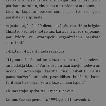
azartspēļu uzraudzības inspekcijai pārbaudīta gada
pārskata norakstu, ziņojumu un revidenta atzinumu, ja
tāds ir, kopā ar paskaidrojumu par to, kad gada
pārskats apstiprināts.
Atļaujas saņēmējs 20 dienu laikā pēc ceturkšņa beigām
Ministru kabineta noteiktajā kārtībā iesniedz ziņojumu
par izložu vai azartspēļu organizēšanu pārskata
ceturksnī."
14. Izteikt 41.pantu šādā redakcijā:
"
41.pants.
Ienākumi no izložu un azartspēļu nodevas
un nodokļa likumā "Par izložu un azartspēļu nodevu un
nodokli" noteiktajā kārtībā tiek ieskaitīti valsts
pamatbudžetā un tās pašvaldības budžetā, kuras
teritorijā tiek organizēta izloze vai azartspēle."
Likums stājas spēkā 2000.gada 1.janvārī.
Likums Saeimā pieņemts 1999.gada 11.novembrī.