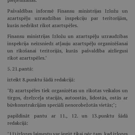
pieņemšanas.
Pašvaldības informē Finansu ministrijas Izložu un
azartspēļu uzraudzības inspekciju par teritorijām,
kurās nedrīkst rīkot azartspēles.
Finansu ministrijas Izložu un azartspēļu uzraudzības
inspekcija neizsniedz atļauju azartspēļu organizēšanai
un rīkošanai teritorijās, kurās pašvaldība aizliegusi
rīkot azartspēles."
5. 21.pantā:
izteikt 8.punktu šādā redakcijā:
"8) azartspēles tiek organizētas un rīkotas veikalos un
tirgos, dzelzceļa stacijās, autoostās, lidostās, ostās ar
būvkonstrukcijām speciāli nenorobežotās vietās;";
papildināt pantu ar 11., 12. un 13.punktu šādā
redakcijā:
"11) izlozes laimestu var iegūt tikai pēc tam, kad izlozes