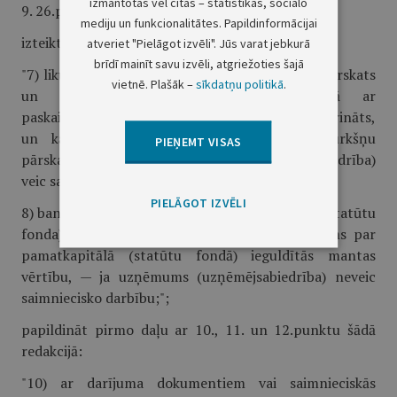
izmantotas vēl citas – statistikas, sociālo
9. 26.pantā:
mediju un funkcionalitātes. Papildinformācijai
izteikt pirmās daļas 7. un 8.punktu šādā redakcijā:
atveriet "Pielāgot izvēli". Jūs varat jebkurā
brīdī mainīt savu izvēli, atgriežoties šajā
"7) likumā noteiktajā kārtībā pārbaudīts gada pārskats
vietnē. Plašāk –
sīkdatņu politikā
.
un zvērināta revidenta atzinums kopā ar
paskaidrojumu par to, kad gada pārskats apstiprināts,
un kārtējā gada pagājušo pilno gada ceturkšņu
PIEŅEMT VISAS
pārskata noraksts, — ja uzņēmums (uzņēmējsabiedrība)
veic saimniecisko darbību;
PIELĀGOT IZVĒLI
8) bankas izziņa par apmaksātā pamatkapitāla (statūtu
fonda) lielumu un neatkarīga eksperta atzinums par
pamatkapitālā (statūtu fondā) ieguldītās mantas
vērtību, — ja uzņēmums (uzņēmējsabiedrība) neveic
saimniecisko darbību;";
papildināt pirmo daļu ar 10., 11. un 12.punktu šādā
redakcijā:
"10) ar darījuma dokumentiem vai saimnieciskās