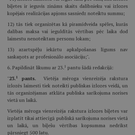
biļetes ir ieguvis zināms skaits dalībnieku vai izlozes
kopējais realizācijas apjoms sasniedz noteiktu summu;
12) tās tiek organizētas kā piramīdveida spēles, kurās
dalības maksa vai ieguldītās vērtības pēc laika dod
laimestu nenoteiktam personu lokam;
13) azartspēļu iekārtu apkalpošanas līgums nav
saskaņots ar profesionālo asociāciju;".
1
6. Papildināt likumu ar 23.
pantu šādā redakcijā:
1
"
23.
pants.
Vietēja mēroga vienreizēja rakstura
izlozēs laimesti tiek noteikti publiskas izlozes veidā, un
tās organizējamas atklāta publiska sarīkojuma norises
vietā un laikā.
Vietēja mēroga vienreizēja rakstura izlozes biļetes var
izplatīt tikai attiecīgā publiskā sarīkojuma norises vietā
un laikā, un biļešu vērtības kopsumma nedrīkst
pārsniegt 500 latu.