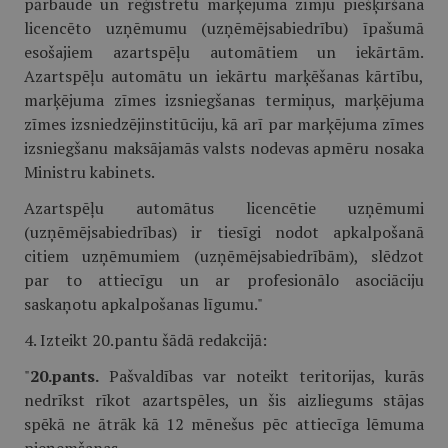
pārbaude un reģistrētu marķējuma zīmju piešķiršana
licencēto uzņēmumu (uzņēmējsabiedrību) īpašumā
esošajiem azartspēļu automātiem un iekārtām.
Azartspēļu automātu un iekārtu marķēšanas kārtību,
marķējuma zīmes izsniegšanas termiņus, marķējuma
zīmes izsniedzējinstitūciju, kā arī par marķējuma zīmes
izsniegšanu maksājamās valsts nodevas apmēru nosaka
Ministru kabinets.
Azartspēļu automātus licencētie uzņēmumi
(uzņēmējsabiedrības) ir tiesīgi nodot apkalpošanā
citiem uzņēmumiem (uzņēmējsabiedrībām), slēdzot
par to attiecīgu un ar profesionālo asociāciju
saskaņotu apkalpošanas līgumu."
4. Izteikt 20.pantu šādā redakcijā:
"
20.pants.
Pašvaldības var noteikt teritorijas, kurās
nedrīkst rīkot azartspēles, un šis aizliegums stājas
spēkā ne ātrāk kā 12 mēnešus pēc attiecīga lēmuma