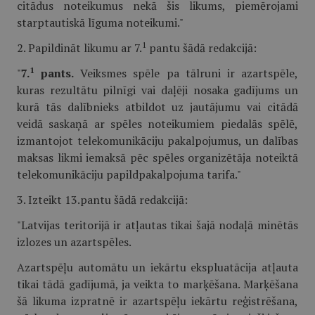
citādus noteikumus nekā šis likums, piemērojami
starptautiskā līguma noteikumi."
1
2. Papildināt likumu ar 7.
pantu šādā redakcijā:
1
"
7.
pants.
Veiksmes spēle pa tālruni ir azartspēle,
kuras rezultātu pilnīgi vai daļēji nosaka gadījums un
kurā tās dalībnieks atbildot uz jautājumu vai citādā
veidā saskaņā ar spēles noteikumiem piedalās spēlē,
izmantojot telekomunikāciju pakalpojumus, un dalības
maksas likmi iemaksā pēc spēles organizētāja noteiktā
telekomunikāciju papildpakalpojuma tarifa."
3. Izteikt 13.pantu šādā redakcijā:
"Latvijas teritorijā ir atļautas tikai šajā nodaļā minētās
izlozes un azartspēles.
Azartspēļu automātu un iekārtu ekspluatācija atļauta
tikai tādā gadījumā, ja veikta to marķēšana. Marķēšana
šā likuma izpratnē ir azartspēļu iekārtu reģistrēšana,