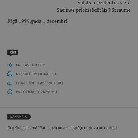
Valsts prezidentes vietā
Saeimas priekšsēdētājs J.Straume
Rīgā 1999.gada 1.decembrī
RĪKI
PASTĀSTI CITIEM
IZDRUKĀT PUBLIKĀCIJU
LEJUPLĀDĒT LAIDIENU (PDF)
PAR OFICIĀLO IZDEVUMU
NĀKAMAIS
Grozījumi likumā "Par izložu un azartspēļu nodevu un nodokli"