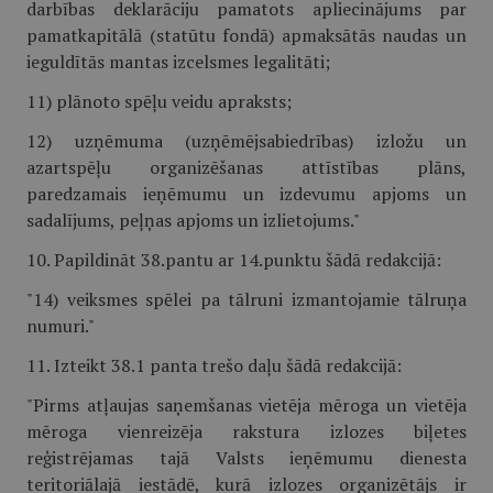
darbības deklarāciju pamatots apliecinājums par
pamatkapitālā (statūtu fondā) apmaksātās naudas un
ieguldītās mantas izcelsmes legalitāti;
11) plānoto spēļu veidu apraksts;
12) uzņēmuma (uzņēmējsabiedrības) izložu un
azartspēļu organizēšanas attīstības plāns,
paredzamais ieņēmumu un izdevumu apjoms un
sadalījums, peļņas apjoms un izlietojums."
10. Papildināt 38.pantu ar 14.punktu šādā redakcijā:
"14) veiksmes spēlei pa tālruni izmantojamie tālruņa
numuri."
11. Izteikt 38.1 panta trešo daļu šādā redakcijā:
"Pirms atļaujas saņemšanas vietēja mēroga un vietēja
mēroga vienreizēja rakstura izlozes biļetes
reģistrējamas tajā Valsts ieņēmumu dienesta
teritoriālajā iestādē, kurā izlozes organizētājs ir