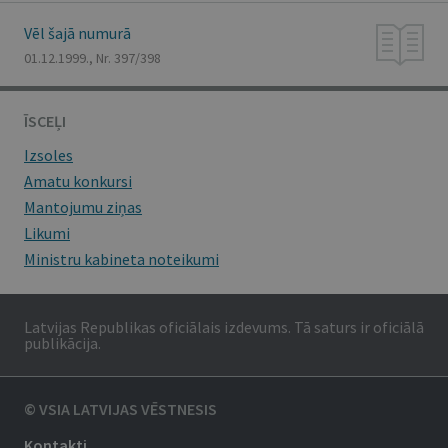
Vēl šajā numurā
01.12.1999., Nr. 397/398
ĪSCEĻI
Izsoles
Amatu konkursi
Mantojumu ziņas
Likumi
Ministru kabineta noteikumi
Latvijas Republikas oficiālais izdevums. Tā saturs ir oficiālā
publikācija.
© VSIA LATVIJAS VĒSTNESIS
Kontakti