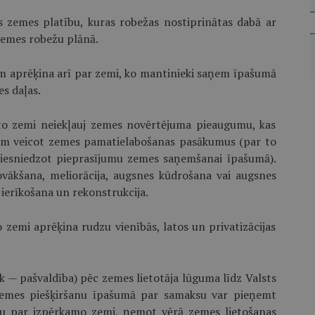
s zemes platību, kuras robežas nostiprinātas dabā ar
emes robežu plānā.
m aprēķina arī par zemi, ko mantinieki saņem īpašumā
s daļas.
rto zemi neiekļauj zemes novērtējuma pieaugumu, kas
ļiem veicot zemes pamatielabošanas pasākumus (par to
, iesniedzot pieprasījumu zemes saņemšanai īpašumā).
ākšana, meliorācija, augsnes kūdrošana vai augsnes
 ierīkošana un rekonstrukcija.
zemi aprēķina rudzu vienī­bās, latos un privatizācijas
— pašvaldība) pēc zemes lietotāja lūguma līdz Valsts
emes piešķiršanu īpašumā par samaksu var pieņemt
 par izpērkamo zemi, ņemot vērā zemes lietošanas