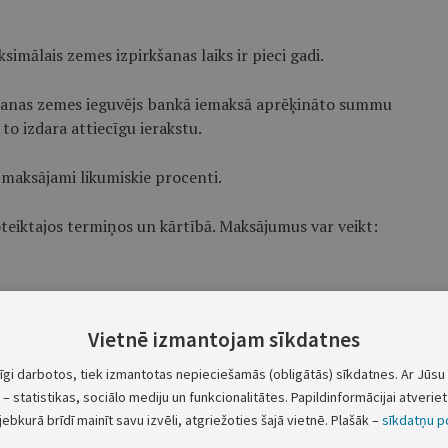
imālais zemes izpirkšanas laiks ir pieci gadi.
īšanas zemes ieguvējs bankā iemaksā aprēķināto summu
to izdara attiecīgu ierakstu.
maksājami likumiskie procenti.
teiktajos termiņos un kārtībā. Maksājumus var veikt:
kompensācijas sertifikātos).
Vietnē izmantojam sīkdatnes
es izpirkšanas līguma parakstī­šanas un zemes robežu
tīgi darbotos, tiek izmantotas nepieciešamās (obligātās) sīkdatnes. Ar Jūsu 
maksājumu privatizācijas sertifikātos saskaņā ar zemes
– statistikas, sociālo mediju un funkcionalitātes. Papildinformācijai atveriet 
ksa). Šajā gadījumā netiek aprēķināts šo noteikumu
jebkurā brīdī mainīt savu izvēli, atgriežoties šajā vietnē. Plašāk –
sīkdatņu po
ājums.