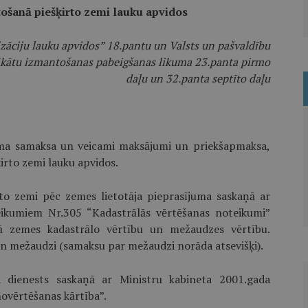
ošanā piešķirto zemi lauku apvidos
izāciju lauku apvidos” 18.pantu un Valsts un pašvaldību
ifikātu izmantošanas pabeigšanas likuma 23.panta pirmo
daļu un 32.panta septīto daļu
āma samaksa un veicami maksājumi un priekšapmaksa,
irto zemi lauku apvidos.
to zemi pēc zemes lietotāja pieprasījuma saskaņā ar
eikumiem Nr.305 “Kadastrālās vērtēšanas noteikumi”
ā zemes kadastrālo vērtību un mežaudzes vērtību.
un mežaudzi (samaksu par mežaudzi norāda atsevišķi).
 dienests saskaņā ar Ministru kabineta 2001.gada
ovērtēšanas kārtība”.