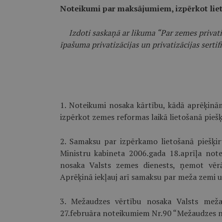
Noteikumi par maksājumiem, izpērkot liet
Izdoti saskaņā ar likuma “Par zemes privat
īpašuma privatizācijas un privatizācijas sert
1. Noteikumi nosaka kārtību, kādā aprēķin
izpērkot zemes reformas laikā lietošanā piešķ
2. Samaksu par izpērkamo lietošanā piešķir
Ministru kabineta 2006.gada 18.aprīļa not
nosaka Valsts zemes dienests, ņemot vēr
Aprēķinā iekļauj arī samaksu par meža zemi 
3. Mežaudzes vērtību nosaka Valsts meža
27.februāra noteikumiem Nr.90 “Mežaudzes n