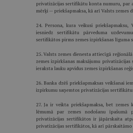
privatizācijas sertifikātu konta numuru, par 
mērķi — priekšapmaksa, kā arī Valsts zemes 
24. Persona, kura veikusi priekšapmaksu, V
iesniedz sertifikātu pārveduma uzdevumu
sertifikātos pirms zemes izpirkšanas līguma s
25. Valsts zemes dienesta attiecīgā reģionāl
zemes izpirkšanas maksājumu privatizācijas 
ieraksta lauku apvidus zemes izpirkšanas reģi
26. Banka dzēš priekšapmaksas veikšanai iema
izpirkumu saņemtos privatizācijas sertifikātu
27. Ja ir veikta priekšapmaksa, bet zemes k
lēmumā par zemes nodošanu īpašumā pa
privatizācijas sertifikātos ir jāpārskaita at
privatizācijas sertifikātos, kā arī pārskaitā