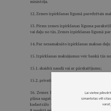
ministrija.
12. Zemes izpirkšanas līgumā paredzētais maks
13. Pirms zemes izpirkšanas līguma parakst
vai daļu no tās. Zemes izpirkšanas līgumā par 
14. Par nesamaksāto izpirkšanas maksas daļu 
15. Izpirkšanas maksājumus veic bankā tās no
15.1. skaidrā naudā vai ar pārskaitījumu;
15.2. privatizācijas sertifikātos (arī īpašuma 
16. Zemes lietotājam ir tiesības pirms zem
Lai vietne pilnvēr
plāna sagatavošanas veikt zemes izpirkšanas 
izmantotas vēl citas 
kadastrālo vērtību (turpmāk — priekš­apma
varat 
8.punktā minētais samaksas apmēra samazin