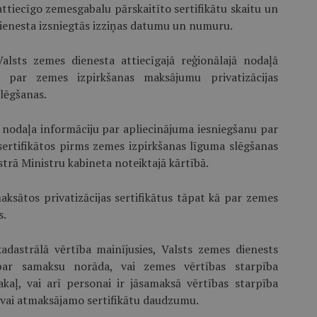
attiecīgo zemesgabalu pārskaitīto sertifikātu skaitu un
dienesta izsniegtās izziņas datumu un numuru.
alsts zemes dienesta attiecī­gajā reģionālajā nodaļā
 par zemes izpirkšanas maksājumu privatizācijas
lēgšanas.
ā nodaļa informāciju par apliecinājuma iesniegšanu par
sertifikātos pirms zemes izpirkšanas līguma slēgšanas
strā Ministru kabineta noteiktajā kārtībā.
ksātos privatizācijas serti­fikātus tāpat kā par zemes
s.
adastrālā vērtība mainījusies, Valsts zemes dienests
r samaksu norāda, vai zemes vērtības starpība
pakaļ, vai arī personai ir jāsamaksā vērtības starpība
mo vai atmaksājamo sertifikātu daudzumu.