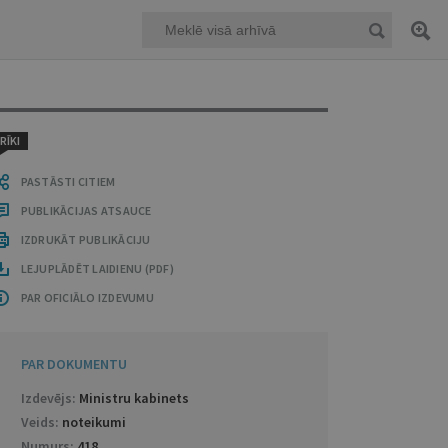
RĪKI
PASTĀSTI CITIEM
PUBLIKĀCIJAS ATSAUCE
IZDRUKĀT PUBLIKĀCIJU
LEJUPLĀDĒT LAIDIENU (PDF)
PAR OFICIĀLO IZDEVUMU
PAR DOKUMENTU
Izdevējs:
Ministru kabinets
Veids:
noteikumi
Numurs:
418