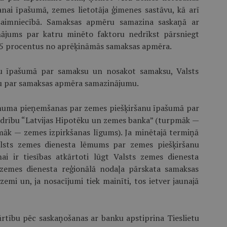
anai īpašumā, zemes lietotāja ģimenes sastāvu, kā arī
saimniecībā. Samaksas apmēru samazina saskaņā ar
nājums par katru minēto faktoru nedrīkst pārsniegt
 75 procentus no aprēķināmās samaksas apmēra.
u īpašumā par samaksu un nosakot samaksu, Valsts
u par samaksas apmēra samazinājumu.
lēmuma pieņemšanas par zemes piešķiršanu īpašumā par
iedrību “Latvijas Hipotēku un zemes banka” (turpmāk —
āk — zemes izpirkšanas līgums). Ja minētajā termiņā
alsts zemes dienesta lēmums par zemes piešķiršanu
i ir tiesības atkārtoti lūgt Valsts zemes dienesta
zemes dienesta reģionālā nodaļa pārskata samaksas
mi un, ja nosacījumi tiek mainīti, tos ietver jaunajā
rtību pēc saskaņošanas ar banku apstiprina Tieslietu