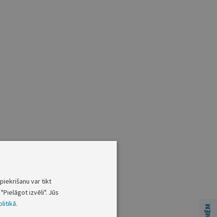
piekrišanu var tikt
"Pielāgot izvēli". Jūs
litikā
.