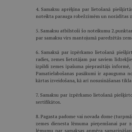
4. Samaksu aprēķina par lietošanā piešķirtā
noteikta parauga robežzīmēm un norādītas z
5. Samaksu atbilstoši šo noteikumu 2.punkta
par samaksu virs mantojumā paredzētās zeme
6. Samaksā par izpērkamo lietošanā piešķi
radies, zemes lietotājam par saviem līdzek
izpildi zemes īpašuma pieprasītājs informē
Pamatielabošanas pasākumi ir apauguma nov
kārtas izveidošana, kā arī nosusināšanas tīkla
7. Samaksu par izpērkamo lietošanā piešķirto 
sertifikātos.
8. Pagasta padome vai novada dome (turpmāk 
zemes dienesta lēmuma pieņemšanai par z
lēmumu par samaksas apmēra samazināšanu