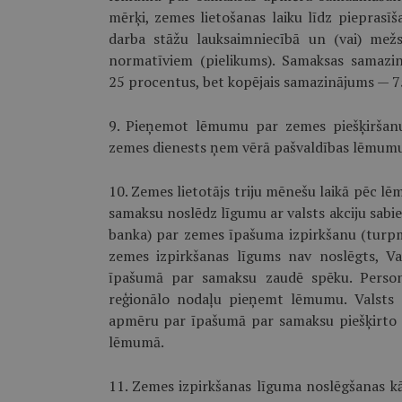
mērķi, zemes lietošanas laiku līdz pieprasīš
darba stāžu lauksaimniecībā un (vai) mež
normatīviem (pielikums). Samaksas samazi
25 procentus, bet kopējais samazinā­jums —
9. Pieņemot lēmumu par zemes piešķiršan
zemes dienests ņem vērā pašvaldības lēmum
10. Zemes lietotājs triju mēnešu laikā pēc 
samaksu noslēdz līgumu ar valsts akciju sab
banka) par zemes īpašuma izpirkšanu (turpm
zemes izpirkšanas līgums nav noslēgts, V
īpašumā par samaksu zaudē spēku. Persona
reģionālo nodaļu pieņemt lēmumu. Valsts 
apmēru par īpašumā par samaksu piešķirto ze
lēmumā.
11. Zemes izpirkšanas līguma noslēgšanas kā