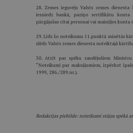
28. Zemes ieguvējs Valsts zemes dienest
iesniedz bankā, paziņo sertifikātu konta
pārgājušas citai personai vai mainījies kont
29. Līdz šo noteikumu 11.punktā minētās kār
slēdz Valsts zemes dienesta noteiktajā kārtīb
30. Atzīt par spēku zaudējušiem Ministru
“Noteikumi par maksājumiem, izpērkot īpašum
1999, 286./289.nr.).
Redakcijas piebilde: noteikumi stājas spēkā ar