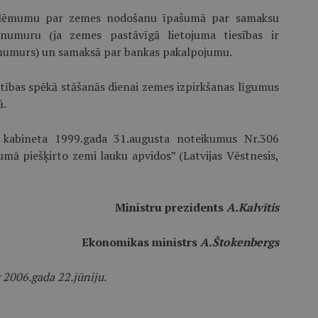
a lēmumu par zemes nodošanu īpašumā par samaksu
 numuru (ja zemes pastāvīgā lietojuma tiesības ir
a numurs) un samaksā par bankas pakalpojumu.
tības spēkā stāšanās dienai zemes izpirkšanas līgumus
ā.
 kabineta 1999.gada 31.augusta noteikumus Nr.306
ā piešķirto zemi lauku apvidos” (Latvijas Vēstnesis,
Ministru prezidents
A.Kalvītis
Ekonomikas ministrs
A.Štokenbergs
 2006.gada 22.jūniju.