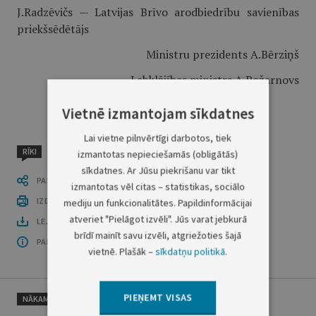
J.Radzēvičs — Latvijas Brīvo arodbiedrību savienības
priekšsēdētājs
Ministru prezidents A.Bērziņš
Labklājības ministrs A.Požarnovs
Vietnē izmantojam sīkdatnes
Lai vietne pilnvērtīgi darbotos, tiek
RĪKI
izmantotas nepieciešamās (obligātās)
sīkdatnes. Ar Jūsu piekrišanu var tikt
PASTĀSTI CITIEM
izmantotas vēl citas – statistikas, sociālo
IZDRUKĀT PUBLIKĀCIJU
mediju un funkcionalitātes. Papildinformācijai
atveriet "Pielāgot izvēli". Jūs varat jebkurā
LEJUPLĀDĒT LAIDIENU (PDF)
brīdī mainīt savu izvēli, atgriežoties šajā
PAR OFICIĀLO IZDEVUMU
vietnē. Plašāk –
sīkdatņu politikā
.
PIEŅEMT VISAS
NĀKAMAIS