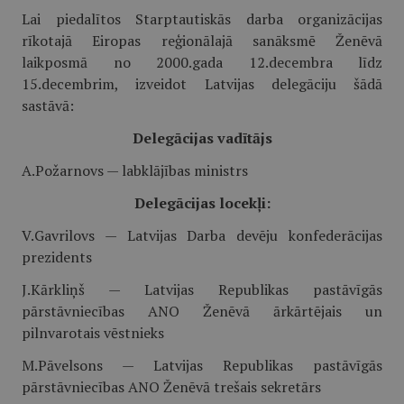
Lai piedalītos Starptautiskās darba organizācijas
rīkotajā Eiropas reģionālajā sanāksmē Ženēvā
laikposmā no 2000.gada 12.decembra līdz
15.decembrim, izveidot Latvijas delegāciju šādā
sastāvā:
Delegācijas vadītājs
A.Požarnovs — labklājības ministrs
Delegācijas locekļi:
V.Gavrilovs — Latvijas Darba devēju konfederācijas
prezidents
J.Kārkliņš — Latvijas Republikas pastāvīgās
pārstāvniecības ANO Ženēvā ārkārtējais un
pilnvarotais vēstnieks
M.Pāvelsons — Latvijas Republikas pastāvīgās
pārstāvniecības ANO Ženēvā trešais sekretārs