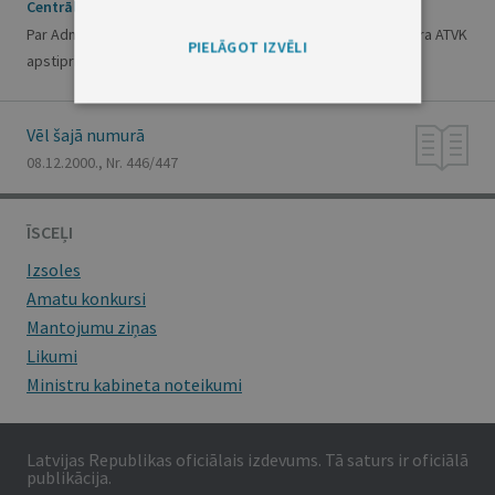
Centrālās statistikas pārvaldes lēmums Nr.41
Par Administratīvo teritoriju un teritoriālo vienību klasifikatora ATVK
PIELĀGOT IZVĒLI
apstiprināšanu
Vēl šajā numurā
08.12.2000., Nr. 446/447
ĪSCEĻI
Izsoles
Amatu konkursi
Mantojumu ziņas
Likumi
Ministru kabineta noteikumi
Latvijas Republikas oficiālais izdevums. Tā saturs ir oficiālā
publikācija.