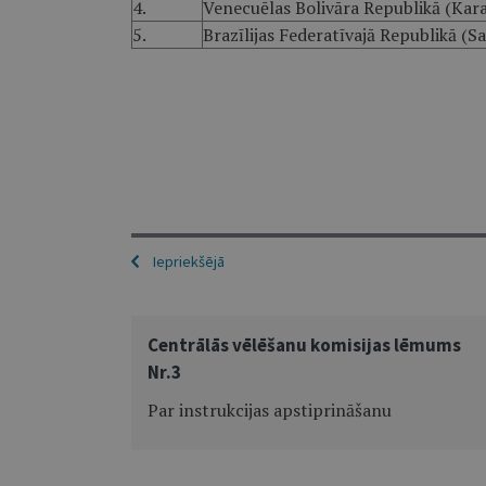
4.
Venecuēlas Bolivāra Republikā (Kara
5.
Brazīlijas Federatīvajā Republikā (S
Iepriekšējā
Centrālās vēlēšanu komisijas lēmums
Nr.3
Par instrukcijas apstiprināšanu