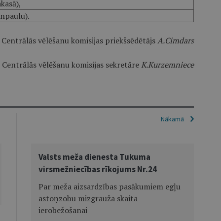
kasā),
anpaulu).
Centrālās vēlēšanu komisijas priekšsēdētājs
A.Cimdars
Centrālās vēlēšanu komisijas sekretāre
K.Kurzemniece
Nākamā
Valsts meža dienesta Tukuma
virsmežniecības rīkojums Nr.24
Par meža aizsardzības pasākumiem egļu
astoņzobu mizgrauža skaita
ierobežošanai