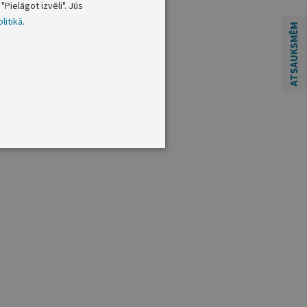
"Pielāgot izvēli". Jūs
litikā
.
ATSAUKSMĒM