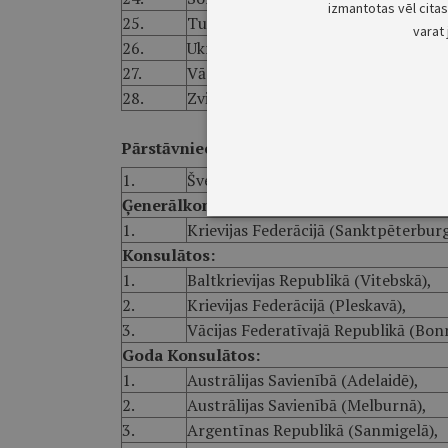
izmantotas vēl citas 
25.
Turcijas Republikā (Ankarā),
varat 
26.
Ukrainā (Kijevā),
27.
Vācijas Federatīvajā Republikā (Berl
28.
Zviedrijas Karalistē (Stokholmā).
Pārstāvniecībā ANO:
1.
Šveices Konfederācijā (Ženēvā).
Ģenerālkonsulātā:
1.
Krievijas Federācijā (Sanktpēterburg
Konsulātos:
1.
Baltkrievijas Republikā (Vitebskā),
2.
Krievijas Federācijā (Pleskavā),
3.
Vācijas Federatīvajā Republikā (Bon
Goda Konsulātos:
1.
Austrālijas Savienībā (Adelaidē),
2.
Austrālijas Savienībā (Melburnā),
3.
Argentīnas Republikā (Sanmigelā),