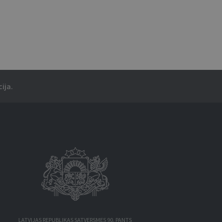
ija.
LATVIJAS REPUBLIKAS SATVERSMES 90. PANTS