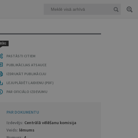
RĪKI
PASTĀSTI CITIEM
PUBLIKĀCIJAS ATSAUCE
IZDRUKĀT PUBLIKĀCIJU
LEJUPLĀDĒT LAIDIENU (PDF)
PAR OFICIĀLO IZDEVUMU
PAR DOKUMENTU
Izdevējs:
Centrālā vēlēšanu komisija
Veids:
lēmums
Numurs:
4