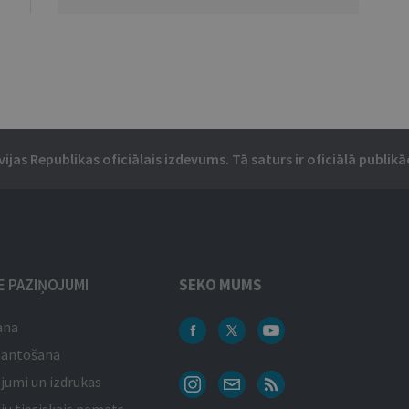
vijas Republikas oficiālais izdevums. Tā saturs ir oficiālā publikāc
IE PAZIŅOJUMI
SEKO MUMS
ana
mantošana
jumi un izdrukas