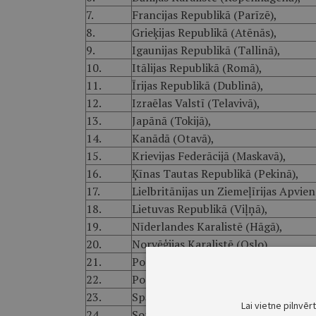
7.
Francijas Republikā (Parīzē),
8.
Grieķijas Republikā (Atēnās),
9.
Igaunijas Republikā (Tallinā),
10.
Itālijas Republikā (Romā),
11.
Īrijas Republikā (Dublinā),
12.
Izraēlas Valstī (Telavivā),
13.
Japānā (Tokijā),
14.
Kanādā (Otavā),
15.
Krievijas Federācijā (Maskavā),
16.
Ķīnas Tautas Republikā (Pekinā),
17.
Lielbritānijas un Ziemeļīrijas Apvie
18.
Lietuvas Republikā (Viļņā),
19.
Nīderlandes Karalistē (Hāgā),
20.
Norvēģijas Karalistē (Oslo),
21.
Polijas Republikā (Varšavā),
22.
Portugāles Republikā (Lisabonā),
23.
Spānijas Karalistē (Madridē),
Lai vietne pilnvēr
24.
Somijas Republikā (Helsinkos),