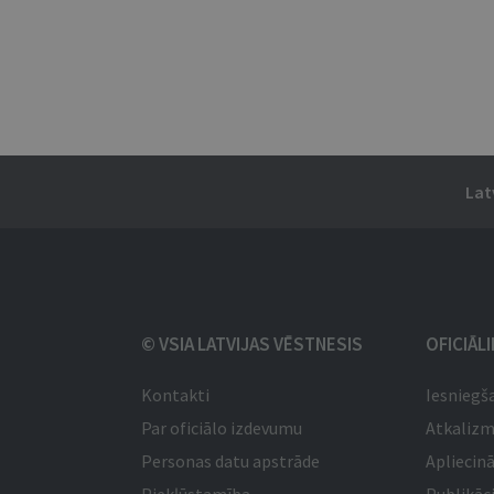
Lat
© VSIA LATVIJAS VĒSTNESIS
OFICIĀL
Kontakti
Iesniegš
Par oficiālo izdevumu
Atkaliz
Personas datu apstrāde
Apliecinā