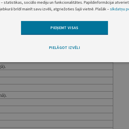
– statistikas, sociālo mediju un funkcionalitātes. Papildinformācijai atveriet 
jebkurā brīdī mainīt savu izvēli, atgriežoties šajā vietnē. Plašāk –
sīkdatņu po
īnē),
PIEŅEMT VISAS
PIELĀGOT IZVĒLI
ā).
nā).