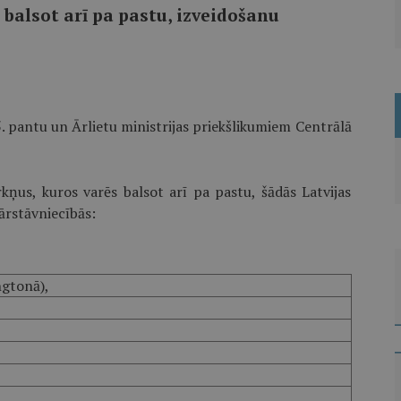
 balsot arī pa pastu, izveidošanu
. pantu un Ārlietu ministrijas priekšlikumiem Centrālā
kņus, kuros varēs balsot arī pa pastu, šādās Latvijas
ārstāvniecībās:
ngtonā),