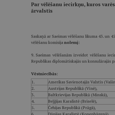
Par vēlēšanu iecirkņu, kuros varēs
ārvalstīs
Saskaņā ar Saeimas vēlēšanu likuma 43. un 45
vēlēšanu komisija
nolemj:
9. Saeimas vēlēšanām izveidot vēlēšanu iecir
Republikas diplomātiskajās un konsulārajās p
Vēstniecībās:
1.
Amerikas Savienotajās Valstīs (Vaši
2.
Austrijas Republikā (Vīnē),
3.
Baltkrievijas Republikā (Minskā),
4.
Beļģijas Karalistē (Briselē),
5.
Čehijas Republikā (Prāgā),
6.
Dānijas Karalistē (Kopenhāgenā),