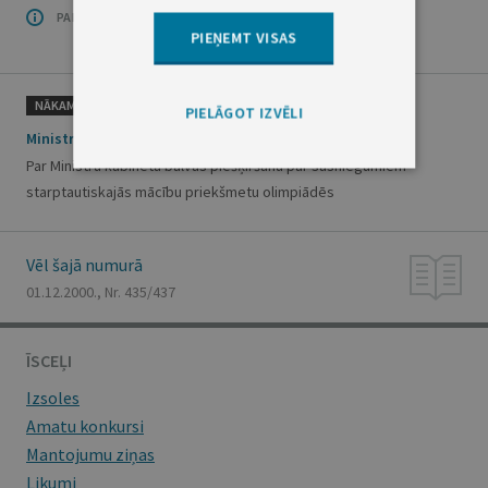
PAR OFICIĀLO IZDEVUMU
PIEŅEMT VISAS
NĀKAMAIS
PIELĀGOT IZVĒLI
Ministru kabineta rīkojums Nr.581
Par Ministru kabineta balvas piešķiršanu par sasniegumiem
starptautiskajās mācību priekšmetu olimpiādēs
Vēl šajā numurā
01.12.2000., Nr. 435/437
ĪSCEĻI
Izsoles
Amatu konkursi
Mantojumu ziņas
Likumi