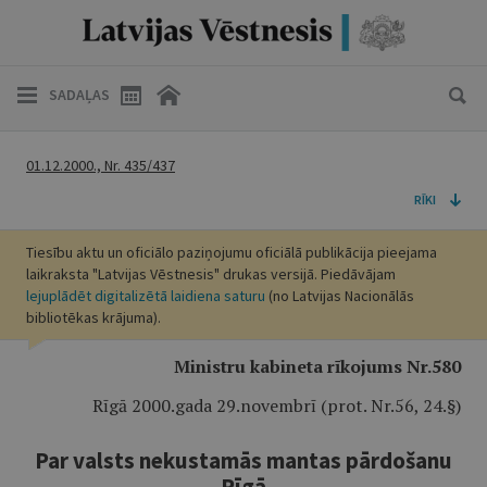
SADAĻAS
01.12.2000., Nr. 435/437
RĪKI
Tiesību aktu un oficiālo paziņojumu oficiālā publikācija pieejama
laikraksta "Latvijas Vēstnesis" drukas versijā. Piedāvājam
lejuplādēt digitalizētā laidiena saturu
(no Latvijas Nacionālās
bibliotēkas krājuma).
Ministru kabineta rīkojums Nr.580
Rīgā 2000.gada 29.novembrī (prot. Nr.56, 24.§)
Par valsts nekustamās mantas pārdošanu
Rīgā