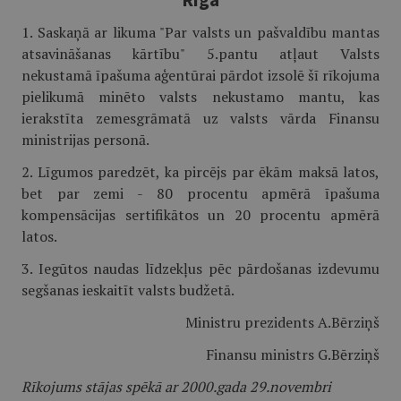
1. Saskaņā ar likuma "Par valsts un pašvaldību mantas
atsavināšanas kārtību" 5.pantu atļaut Valsts
nekustamā īpašuma aģentūrai pārdot izsolē šī rīkojuma
pielikumā minēto valsts nekustamo mantu, kas
ierakstīta zemesgrāmatā uz valsts vārda Finansu
ministrijas personā.
2. Līgumos paredzēt, ka pircējs par ēkām maksā latos,
bet par zemi - 80 procentu apmērā īpašuma
kompensācijas sertifikātos un 20 procentu apmērā
latos.
3. Iegūtos naudas līdzekļus pēc pārdošanas izdevumu
segšanas ieskaitīt valsts budžetā.
Ministru prezidents A.Bērziņš
Finansu ministrs G.Bērziņš
Rīkojums stājas spēkā ar 2000.gada 29.novembri