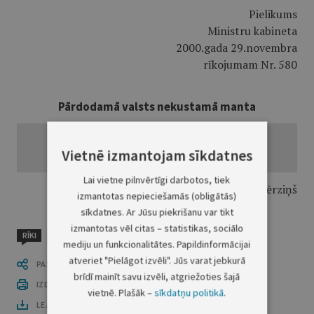
Pielikums
Ministru kabineta
2000.gada 29.novembra
rīkojumam Nr. 580
Pārdodamā valsts nekustamā manta
Vietnē izmantojam sīkdatnes
Lai vietne pilnvērtīgi darbotos, tiek
Finansu ministrs G.Bērziņš
izmantotas nepieciešamās (obligātās)
sīkdatnes. Ar Jūsu piekrišanu var tikt
izmantotas vēl citas – statistikas, sociālo
RĪKI
mediju un funkcionalitātes. Papildinformācijai
atveriet "Pielāgot izvēli". Jūs varat jebkurā
PASTĀSTI CITIEM
brīdī mainīt savu izvēli, atgriežoties šajā
IZDRUKĀT PUBLIKĀCIJU
vietnē. Plašāk –
sīkdatņu politikā
.
LEJUPLĀDĒT LAIDIENU (PDF)