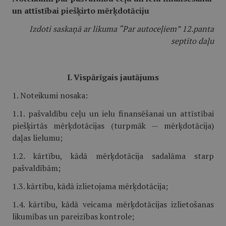
un attīstībai piešķirto mērķdotāciju
Izdoti saskaņā ar likuma “Par autoceļiem” 12.panta
septīto daļu
I. Vispārīgais jautājums
1. Noteikumi nosaka:
1.1. pašvaldību ceļu un ielu finansēšanai un attīstībai
piešķirtās mērķdotācijas (turpmāk — mērķdotācija)
daļas lielumu;
1.2. kārtību, kādā mērķdotācija sadalāma starp
pašvaldībām;
1.3. kārtību, kādā izlietojama mērķdotācija;
1.4. kārtību, kādā veicama mērķdotācijas izlietošanas
likumības un pareizības kontrole;