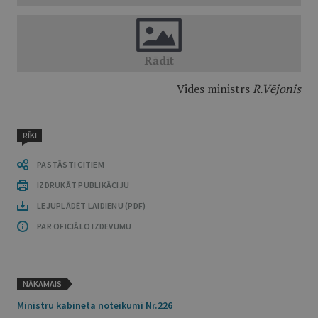
Vides ministrs
R.Vējonis
RĪKI
PASTĀSTI CITIEM
IZDRUKĀT PUBLIKĀCIJU
LEJUPLĀDĒT LAIDIENU (PDF)
PAR OFICIĀLO IZDEVUMU
NĀKAMAIS
Ministru kabineta noteikumi Nr.226