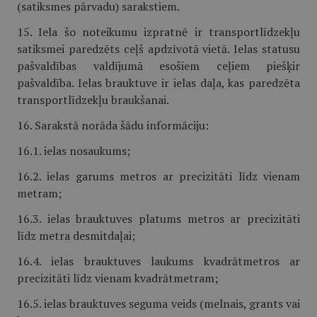
(satiksmes pārvadu) sarakstiem.
15. Iela šo noteikumu izpratnē ir transportlīdzekļu
satiksmei paredzēts ceļš apdzīvotā vietā. Ielas statusu
pašvaldības valdījumā esošiem ceļiem piešķir
pašvaldība. Ielas brauktuve ir ielas daļa, kas paredzēta
transportlīdzekļu braukšanai.
16. Sarakstā norāda šādu informāciju:
16.1. ielas nosaukums;
16.2. ielas garums metros ar precizitāti līdz vienam
metram;
16.3. ielas brauktuves platums metros ar precizitāti
līdz metra desmitdaļai;
16.4. ielas brauktuves laukums kvadrātmetros ar
precizitāti līdz vienam kvadrātmetram;
16.5. ielas brauktuves seguma veids (melnais, grants vai