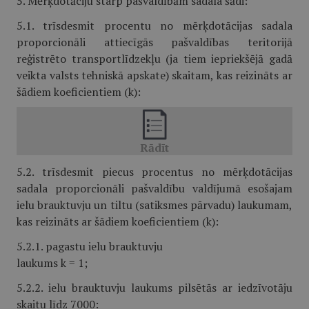
5. Mērķdotāciju starp pašvaldībām sadala šādi:
5.1. trīsdesmit procentu no mērķdotācijas sadala
proporcionāli attiecīgās pašvaldības teritorijā
reģistrēto transportlīdzekļu (ja tiem iepriekšējā gadā
veikta valsts tehniskā apskate) skaitam, kas reizināts ar
šādiem koeficientiem (k):
5.2. trīsdesmit piecus procentus no mērķdotācijas
sadala proporcionāli pašvaldību valdījumā esošajam
ielu brauktuvju un tiltu (satiksmes pārvadu) laukumam,
kas reizināts ar šādiem koeficientiem (k):
5.2.1. pagastu ielu brauktuvju
laukums k = 1;
5.2.2. ielu brauktuvju laukums pilsētās ar iedzīvotāju
skaitu līdz 7000: