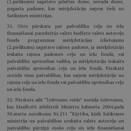
(1.pielikums) sagatavo pilsētas dome, novada dome,
pagasta padome, kas mērķdotāciju saņem tieši no
Satiksmes ministrijas.
31. Otro pārskatu par pašvaldību ceļu un ielu
finansēšanai paredzētās valsts budžeta valsts autoceļu
fonda programmas mērķdotācijas izlietojumu
(2.pielikums) sagatavo rajona padome, ja mērķdotāciju
ieskaita rajona padomes ceļu un ielu fondā, vai
pašvaldību apvienības vadība, ja mērķdotāciju ieskaita
pašvaldību apvienības ceļu un ielu fondā. Pārskatā
norāda visas pašvaldības, kas saņem mērķdotāciju no
rajona ceļu un ielu fonda vai pašvaldību apvienības ceļu
un ielu fonda.
32. Pārskata ailē “Izdevumu veids” norāda izdevumus,
kas klasificēti atbilstoši Ministru kabineta 2004.gada
30.marta noteikumu Nr.211 “Kārtība, kādā Satiksmes
ministrija un pašvaldības uzskaita valsts autoceļu un
pašvaldību pārziņā esošo ceļu un ielu finansēšanai