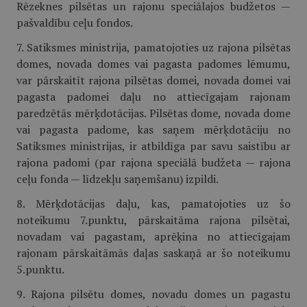
Rēzeknes pilsētas un rajonu speciālajos budžetos —
pašvaldību ceļu fondos.
7. Satiksmes ministrija, pamatojoties uz rajona pilsētas
domes, novada domes vai pagasta padomes lēmumu,
var pārskaitīt rajona pilsētas domei, novada domei vai
pagasta padomei daļu no attiecīgajam rajonam
paredzētās mērķdotācijas. Pilsētas dome, novada dome
vai pagasta padome, kas saņem mērķdotāciju no
Satiksmes ministrijas, ir atbildīga par savu saistību ar
rajona padomi (par rajona speciālā budžeta — rajona
ceļu fonda — līdzekļu saņemšanu) izpildi.
8. Mērķdotācijas daļu, kas, pamatojoties uz šo
noteikumu 7.punktu, pārskaitāma rajona pilsētai,
novadam vai pagastam, aprēķina no attiecīgajam
rajonam pārskaitāmās daļas saskaņā ar šo noteikumu
5.punktu.
9. Rajona pilsētu domes, novadu domes un pagastu