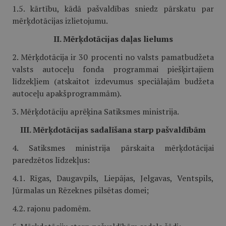
1.5. kārtību, kādā pašvaldības sniedz pārskatu par
mērķdotācijas izlietojumu.
II. Mērķdotācijas daļas lielums
2. Mērķdotācija ir 30 procenti no valsts pamatbudžeta
valsts autoceļu fonda programmai piešķirtajiem
līdzekļiem (atskaitot izdevumus speciālajām budžeta
autoceļu apakšprogrammām).
3. Mērķdotāciju aprēķina Satiksmes ministrija.
III. Mērķdotācijas sadalīšana starp pašvaldībām
4. Satiksmes ministrija pārskaita mērķdotācijai
paredzētos līdzekļus:
4.1. Rīgas, Daugavpils, Liepājas, Jelgavas, Vents­pils,
Jūrmalas un Rēzeknes pilsētas domei;
4.2. rajonu padomēm.