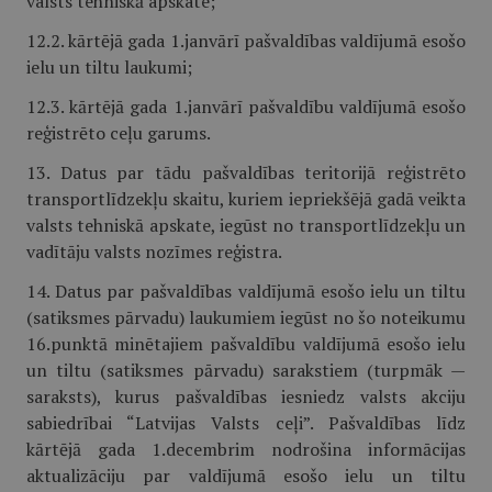
valsts tehniskā apskate;
12.2. kārtējā gada 1.janvārī pašvaldības valdījumā esošo
ielu un tiltu laukumi;
12.3. kārtējā gada 1.janvārī pašvaldību valdījumā esošo
reģistrēto ceļu garums.
13. Datus par tādu pašvaldības teritorijā reģistrēto
transportlīdzekļu skaitu, kuriem iepriekšējā gadā veikta
valsts tehniskā apskate, iegūst no transportlīdzekļu un
vadītāju valsts nozīmes reģistra.
14. Datus par pašvaldības valdījumā esošo ielu un tiltu
(satiksmes pārvadu) laukumiem iegūst no šo noteikumu
16.punktā minētajiem pašvaldību valdījumā esošo ielu
un tiltu (satiksmes pārvadu) sarakstiem (turpmāk —
saraksts), kurus pašvaldības iesniedz valsts akciju
sabiedrībai “Latvijas Valsts ceļi”. Pašvaldības līdz
kārtējā gada 1.decembrim nodrošina informācijas
aktualizāciju par valdījumā esošo ielu un tiltu