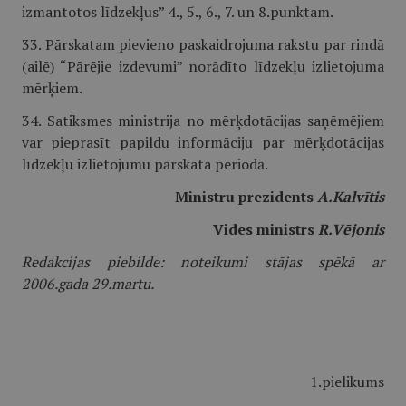
izmantotos līdzekļus” 4., 5., 6., 7. un 8.punktam.
33. Pārskatam pievieno paskaidrojuma rakstu par rindā
(ailē) “Pārējie izdevumi” norādīto līdzekļu izlietojuma
mērķiem.
34. Satiksmes ministrija no mērķdotācijas saņēmējiem
var pieprasīt papildu informāciju par mērķdotācijas
līdzekļu izlietojumu pārskata periodā.
Ministru prezidents
A.Kalvītis
Vides ministrs
R.Vējonis
Redakcijas piebilde: noteikumi stājas spēkā ar
2006.gada 29.martu.
1.pielikums