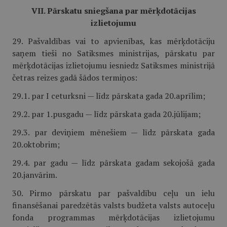
VII. Pārskatu sniegšana par mērķdotācijas
izlietojumu
29. Pašvaldības vai to apvienības, kas mērķdotāciju
saņem tieši no Satiksmes ministrijas, pārskatu par
mērķdotācijas izlietojumu iesniedz Satiksmes ministrijā
četras reizes gadā šādos termiņos:
29.1. par I ceturksni — līdz pārskata gada 20.aprīlim;
29.2. par 1.pusgadu — līdz pārskata gada 20.jūlijam;
29.3. par deviņiem mēnešiem — līdz pārskata gada
20.oktobrim;
29.4. par gadu — līdz pārskata gadam sekojošā gada
20.janvārim.
30. Pirmo pārskatu par pašvaldību ceļu un ielu
finansēšanai paredzētās valsts budžeta valsts autoceļu
fonda programmas mērķdotācijas izlietojumu