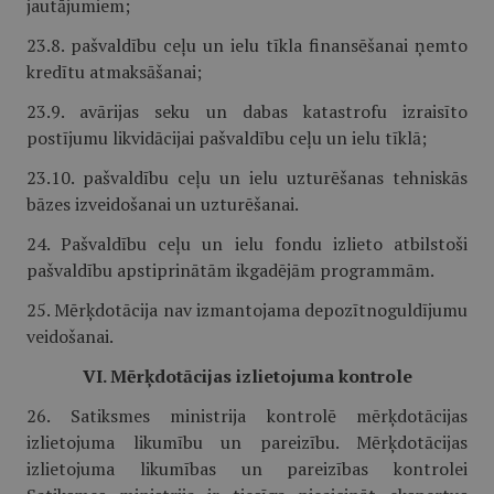
jautājumiem;
23.8. pašvaldību ceļu un ielu tīkla finansēšanai ņemto
kredītu atmaksāšanai;
23.9. avārijas seku un dabas katastrofu izraisīto
postījumu likvidācijai pašvaldību ceļu un ielu tīklā;
23.10. pašvaldību ceļu un ielu uzturēšanas tehniskās
bāzes izveidošanai un uzturēšanai.
24. Pašvaldību ceļu un ielu fondu izlieto atbilstoši
pašvaldību apstiprinātām ikgadējām programmām.
25. Mērķdotācija nav izmantojama depozītnoguldījumu
veidošanai.
VI. Mērķdotācijas izlietojuma kontrole
26. Satiksmes ministrija kontrolē mērķdotācijas
izlietojuma likumību un pareizību. Mērķdotācijas
izlietojuma likumības un pareizības kontrolei