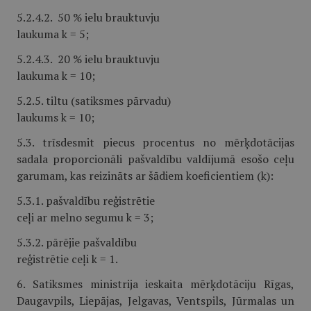
5.2.4.2. 50 % ielu brauktuvju
laukuma k = 5;
5.2.4.3. 20 % ielu brauktuvju
laukuma k = 10;
5.2.5. tiltu (satiksmes pārvadu)
laukums k = 10;
5.3. trīsdesmit piecus procentus no mērķdotācijas
sadala proporcionāli pašvaldību valdījumā esošo ceļu
garumam, kas reizināts ar šādiem koeficientiem (k):
5.3.1. pašvaldību reģistrētie
ceļi ar melno segumu k = 3;
5.3.2. pārējie pašvaldību
reģistrētie ceļi k = 1.
6. Satiksmes ministrija ieskaita mērķdotāciju Rīgas,
Daugavpils, Liepājas, Jelgavas, Ventspils, Jūrmalas un