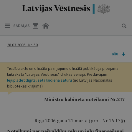
SADAĻAS
28.03.2006., Nr. 50
RĪKI
Tiesību aktu un oficiālo paziņojumu oficiālā publikācija pieejama
laikraksta "Latvijas Vēstnesis" drukas versijā. Piedāvājam
lejuplādēt digitalizētā laidiena saturu
(no Latvijas Nacionālās
bibliotēkas krājuma).
Ministru kabineta noteikumi Nr.217
Rīgā 2006.gada 21.martā (prot. Nr.16 17.§)
Noteikumi par pašvaldību ceļu un ielu finansēšanai