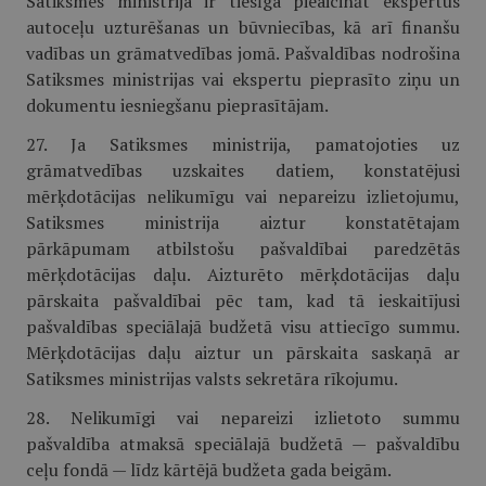
Satiksmes ministrija ir tiesīga pieaicināt ekspertus
autoceļu uzturēšanas un būvniecības, kā arī finanšu
vadības un grāmatvedības jomā. Pašvaldības nodrošina
Satiksmes ministrijas vai ekspertu pieprasīto ziņu un
dokumentu iesniegšanu pieprasītājam.
27. Ja Satiksmes ministrija, pamatojoties uz
grāmatvedības uzskaites datiem, konstatējusi
mērķdotācijas nelikumīgu vai nepareizu izlietojumu,
Satiksmes ministrija aiztur konstatētajam
pārkāpumam atbilstošu pašvaldībai paredzētās
mērķdotācijas daļu. Aizturēto mērķdotācijas daļu
pārskaita pašvaldībai pēc tam, kad tā ieskaitījusi
pašvaldības speciālajā budžetā visu attiecīgo summu.
Mērķdotācijas daļu aiztur un pārskaita saskaņā ar
Satiksmes ministrijas valsts sekretāra rīkojumu.
28. Nelikumīgi vai nepareizi izlietoto summu
pašvaldība atmaksā speciālajā budžetā — pašvaldību
ceļu fondā — līdz kārtējā budžeta gada beigām.