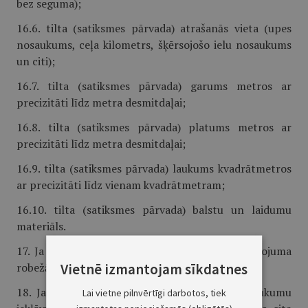
bez seguma);
16.6. tilta (satiksmes pārvada) atrašanās vieta (upes
nosaukums, ceļa kilometrs, šķērsojošo ielu nosaukums
un citi);
16.7. tilta (satiksmes pārvada) garums metros ar
precizitāti līdz metra des­mitdaļai;
16.8. tilta (satiksmes pārvada) platums metros ar
precizitāti līdz metra des­mitdaļai;
16.9. tilta (satiksmes pārvada) laukums kvadrātmetros
ar precizitāti līdz vienam kvadrātmetram;
16.10. tilta (satiksmes pārvada) balstu un laidumu
materiāls.
17. Ja ielas krustojas, brauktuves laukumu krustojuma
Vietnē izmantojam sīkdatnes
robežās pieskaita tikai vienai no ielām.
18. Ja ielas iekļaujas viena otrā, brauktuves laukumu
Lai vietne pilnvērtīgi darbotos, tiek