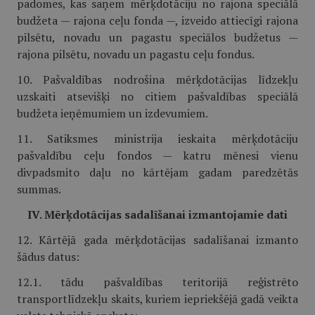
padomes, kas saņem mērķdotāciju no rajona speciālā
budžeta — rajona ceļu fonda —, izveido attiecīgi rajona
pilsētu, novadu un pagastu speciālos budžetus —
rajona pilsētu, novadu un pagastu ceļu fondus.
10. Pašvaldības nodrošina mērķdotācijas līdzekļu
uzskaiti atsevišķi no citiem pašvaldības speciālā
budžeta ieņēmumiem un izdevumiem.
11. Satiksmes ministrija ieskaita mērķdotāciju
pašvaldību ceļu fondos — katru mēnesi vienu
divpadsmito daļu no kārtējam gadam paredzētās
summas.
IV. Mērķdotācijas sadalīšanai izmantojamie dati
12. Kārtējā gada mērķdotācijas sadalīšanai izmanto
šādus datus:
12.1. tādu pašvaldības teritorijā reģistrēto
transportlīdzekļu skaits, kuriem iepriekšējā gadā veikta