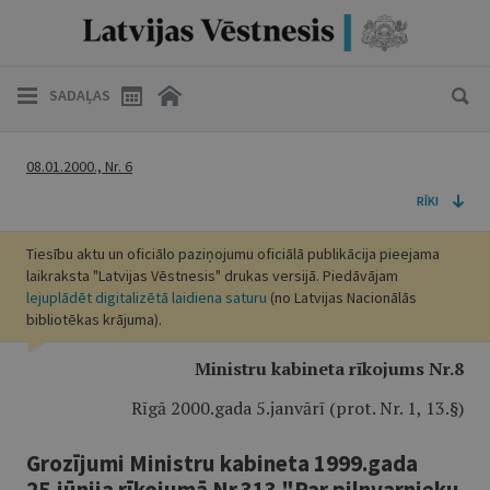
SADAĻAS
08.01.2000., Nr. 6
RĪKI
Tiesību aktu un oficiālo paziņojumu oficiālā publikācija pieejama
laikraksta "Latvijas Vēstnesis" drukas versijā. Piedāvājam
lejuplādēt digitalizētā laidiena saturu
(no Latvijas Nacionālās
bibliotēkas krājuma).
Ministru kabineta rīkojums Nr.8
Rīgā 2000.gada 5.janvārī (prot. Nr. 1, 13.§)
Grozījumi Ministru kabineta 1999.gada
25.jūnija rīkojumā Nr.313 "Par pilnvarnieku