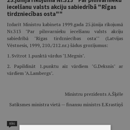
iecelšanu valsts akciju sabiedrībā "Rīgas
tirdzniecības osta""
Izdarīt Ministru kabineta 1999.gada 25.jūnija rīkojumā
Nr.313 "Par pilnvarnieku iecelšanu valsts akciju
sabiedrībā "Rīgas tirdzniecības osta"" (Latvijas
Vēstnesis, 1999, 210./212.nr.) šādus grozījumus:
1. Svītrot 1.punktā vārdus "J.Megnis".
2. Papildināt 1.punktu aiz vārdiem "G.Deksnis" ar
vārdiem "A.Lambergs".
Ministru prezidents A.Šķēle
Satiksmes ministra vietā — finansu ministrs E.Krastiņš
RĪKI