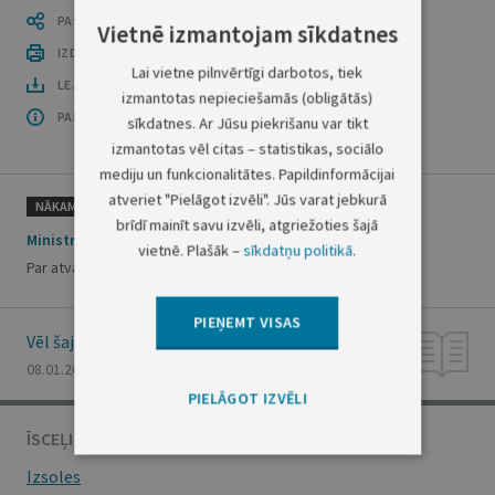
PASTĀSTI CITIEM
Vietnē izmantojam sīkdatnes
IZDRUKĀT PUBLIKĀCIJU
Lai vietne pilnvērtīgi darbotos, tiek
LEJUPLĀDĒT LAIDIENU (PDF)
izmantotas nepieciešamās (obligātās)
PAR OFICIĀLO IZDEVUMU
sīkdatnes. Ar Jūsu piekrišanu var tikt
izmantotas vēl citas – statistikas, sociālo
mediju un funkcionalitātes. Papildinformācijai
atveriet "Pielāgot izvēli". Jūs varat jebkurā
NĀKAMAIS
brīdī mainīt savu izvēli, atgriežoties šajā
Ministru prezidenta rīkojums Nr.8
vietnē. Plašāk –
sīkdatņu politikā
.
Par atvaļinājuma piešķiršanu R.Zīlem
PIEŅEMT VISAS
Vēl šajā numurā
08.01.2000., Nr. 6
PIELĀGOT IZVĒLI
ĪSCEĻI
Izsoles