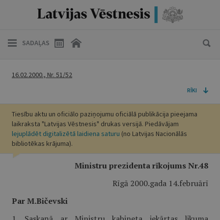
SADAĻAS
16.02.2000., Nr. 51/52
RĪKI
Tiesību aktu un oficiālo paziņojumu oficiālā publikācija pieejama
laikraksta "Latvijas Vēstnesis" drukas versijā. Piedāvājam
lejuplādēt digitalizētā laidiena saturu
(no Latvijas Nacionālās
bibliotēkas krājuma).
Ministru prezidenta rīkojums Nr.48
Rīgā 2000.gada 14.februārī
Par M.Bičevski
1. Saskaņā ar Ministru kabineta iekārtas likuma