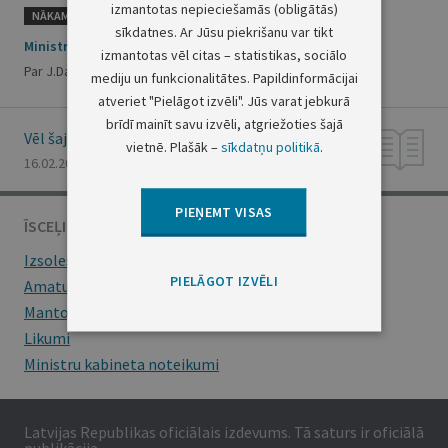
izmantotas nepieciešamās (obligātās)
NĀKAMAIS
sīkdatnes. Ar Jūsu piekrišanu var tikt
Ministru prezidenta rīkojums Nr.49
izmantotas vēl citas – statistikas, sociālo
Par J.Dalbiņu
mediju un funkcionalitātes. Papildinformācijai
atveriet "Pielāgot izvēli". Jūs varat jebkurā
brīdī mainīt savu izvēli, atgriežoties šajā
Vēl šajā numurā
vietnē. Plašāk –
sīkdatņu politikā
.
16.02.2000., Nr. 51/52
PIEŅEMT VISAS
ĪSCEĻI
Izsoles
PIELĀGOT IZVĒLI
Amatu konkursi
Mantojumu ziņas
Likumi
Ministru kabineta noteikumi
Latvijas Republikas oficiālais izdevums. Tā saturs ir oficiālā