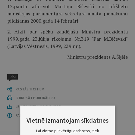
12.pantu atbrīvot Mārtiņu Bičevski no Iekšlietu
ministrijas parlamentārā sekretāra amata pienākumu
pildīšanas 2000.gada 14.februārī.
2. Atzīt par spēku zaudējušu Ministru prezidenta
1999.gada 23.jūlija rīkojumu Nr.319 "Par M.Bičevski"
(Latvijas Vēstnesis, 1999, 239.nr.).
Ministru prezidents A.Šķēle
RĪKI
PASTĀSTI CITIEM
IZDRUKĀT PUBLIKĀCIJU
LEJUPLĀDĒT LAIDIENU (PDF)
PAR OFICIĀLO IZDEVUMU
Vietnē izmantojam sīkdatnes
Lai vietne pilnvērtīgi darbotos, tiek